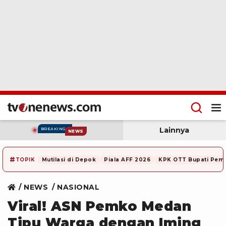
Lainnya
BREAKING
NEWS
#
TOPIK
Mutilasi di Depok
Piala AFF 2026
KPK OTT Bupati Pem
NEWS
NASIONAL
Viral! ASN Pemko Medan
Tipu Warga dengan Iming