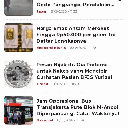
Gede Pangrango, Pendakian
Ditutup
Jabar
8/08/2026 - 11:33
Harga Emas Antam Meroket
hingga Rp40.000 per gram, Ini
Daftar Lengkapnya!
Ekonomi Bisnis
8/08/2026 - 11:28
Pesan Bijak dr. Gia Pratama
untuk Nakes yang Mencibir
Curhatan Pasien BPJS Yurizal
Trend
8/08/2026 - 11:28
Jam Operasional Bus
Transjakarta Rute Blok M-Ancol
Diperpanpang, Catat Waktunya!
Nasional
8/08/2026 - 10:59