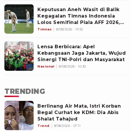
Keputusan Aneh Wasit di Balik
Kegagalan Timnas Indonesia
Lolos Semifinal Piala AFF 2026,
Untungkan Singapura dan
Timnas
8/08/2026 - 10:52
Rugikan Garuda
Lensa Berbicara: Apel
Kebangsaan Jaga Jakarta, Wujud
Sinergi TNI-Polri dan Masyarakat
Nasional
8/08/2026 - 10:30
TRENDING
Berlinang Air Mata, Istri Korban
Begal Curhat ke KDM: Dia Abis
Shalat Tahajud
Trend
8/08/2026 - 07:11