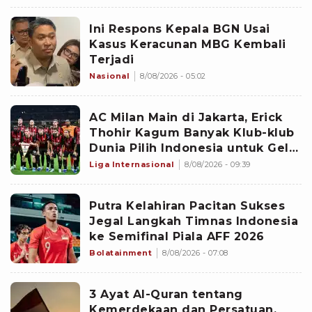
Ini Respons Kepala BGN Usai
Kasus Keracunan MBG Kembali
Terjadi
Nasional
8/08/2026 - 05:02
AC Milan Main di Jakarta, Erick
Thohir Kagum Banyak Klub-klub
Dunia Pilih Indonesia untuk Gelar
Pramusim: Dampaknya Positif
Liga Internasional
8/08/2026 - 09:39
Putra Kelahiran Pacitan Sukses
Jegal Langkah Timnas Indonesia
ke Semifinal Piala AFF 2026
Bolatainment
8/08/2026 - 07:08
3 Ayat Al-Quran tentang
Kemerdekaan dan Persatuan,