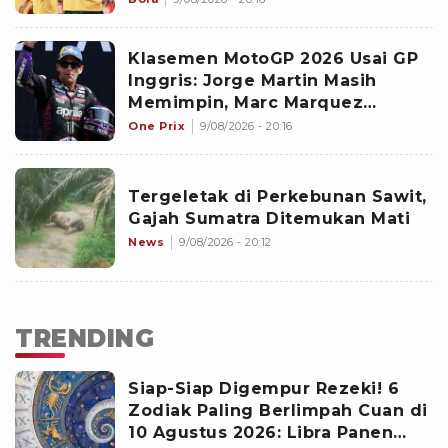
Klasemen MotoGP 2026 Usai GP
Inggris: Jorge Martin Masih
Memimpin, Marc Marquez
Terlempar dari 3 Besar
One Prix
9/08/2026 - 20:16
Tergeletak di Perkebunan Sawit,
Gajah Sumatra Ditemukan Mati
News
9/08/2026 - 20:12
TRENDING
Siap-Siap Digempur Rezeki! 6
Zodiak Paling Berlimpah Cuan di
10 Agustus 2026: Libra Panen