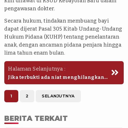
kini dirawat di RSUD Kebayoran Baru dalam
pengawasan dokter.
Secara hukum, tindakan membuang bayi
dapat dijerat Pasal 305 Kitab Undang-Undang
Hukum Pidana (KUHP) tentang penelantaran
anak, dengan ancaman pidana penjara hingga
lima tahun enam bulan.
Halaman Selanjutnya :
Jika terbukti ada niat menghilangkan
nyawa, maka bisa dijerat Pasal 338 atau
bahkan Pasal 340 KUHP tentang
pembunuhan berencana. (rpi/raa)
1
2
SELANJUTNYA
BERITA TERKAIT