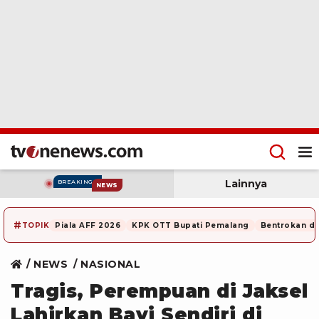
Lainnya
BREAKING
NEWS
#
TOPIK
Piala AFF 2026
KPK OTT Bupati Pemalang
Bentrokan di
NEWS
NASIONAL
Tragis, Perempuan di Jaksel
Lahirkan Bayi Sendiri di