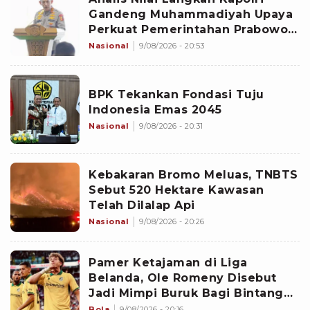
Gandeng Muhammadiyah Upaya
Perkuat Pemerintahan Prabowo-
Gibran
Nasional
9/08/2026 - 20:53
BPK Tekankan Fondasi Tuju
Indonesia Emas 2045
Nasional
9/08/2026 - 20:31
Kebakaran Bromo Meluas, TNBTS
Sebut 520 Hektare Kawasan
Telah Dilalap Api
Nasional
9/08/2026 - 20:26
Pamer Ketajaman di Liga
Belanda, Ole Romeny Disebut
Jadi Mimpi Buruk Bagi Bintang
PSV
Bola
9/08/2026 - 20:16