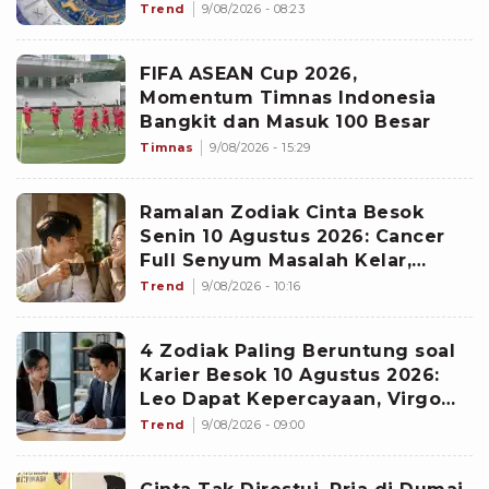
Proyek Emas
Trend
9/08/2026 - 08:23
FIFA ASEAN Cup 2026,
Momentum Timnas Indonesia
Bangkit dan Masuk 100 Besar
Timnas
9/08/2026 - 15:29
Ramalan Zodiak Cinta Besok
Senin 10 Agustus 2026: Cancer
Full Senyum Masalah Kelar,
Scorpio Awas Terprovokasi
Trend
9/08/2026 - 10:16
Kabar Burung di Awal Pekan
4 Zodiak Paling Beruntung soal
Karier Besok 10 Agustus 2026:
Leo Dapat Kepercayaan, Virgo
Makin Diperhitungkan
Trend
9/08/2026 - 09:00