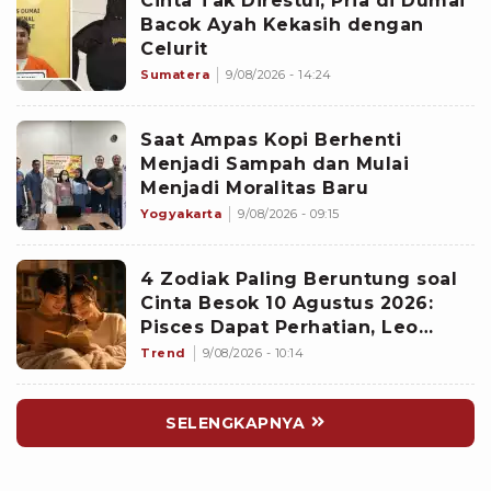
Cinta Tak Direstui, Pria di Dumai
Bacok Ayah Kekasih dengan
Celurit
Sumatera
9/08/2026 - 14:24
Saat Ampas Kopi Berhenti
Menjadi Sampah dan Mulai
Menjadi Moralitas Baru
Yogyakarta
9/08/2026 - 09:15
4 Zodiak Paling Beruntung soal
Cinta Besok 10 Agustus 2026:
Pisces Dapat Perhatian, Leo
Makin Dekat dengan Si Dia
Trend
9/08/2026 - 10:14
SELENGKAPNYA