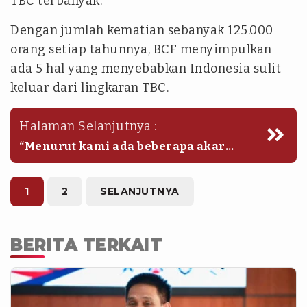
TBC terbanyak.
Dengan jumlah kematian sebanyak 125.000
orang setiap tahunnya, BCF menyimpulkan
ada 5 hal yang menyebabkan Indonesia sulit
keluar dari lingkaran TBC.
Halaman Selanjutnya :
“Menurut kami ada beberapa akar
masalah yaitu keterlambatan dan
ketidaklengkapan dalam deteksi
kasus, stigma yang berkaitan dengan
1
2
SELANJUTNYA
kurangnya edukasi dan kesadaran,
kurangnya koordinasi multisektor,
dan minimnya keterlibatan pemuda
BERITA TERKAIT
dalam mendorong kesadaran dan
pengetahuan masyarakat soal TBC,”
tegas Jimmy.