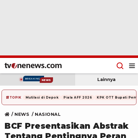
Lainnya
BREAKING
NEWS
#
TOPIK
Mutilasi di Depok
Piala AFF 2026
KPK OTT Bupati Pem
NEWS
NASIONAL
BCF Presentasikan Abstrak
Tentang Pentingnya Peran