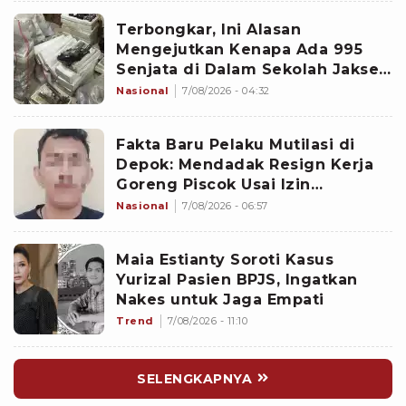
Terbongkar, Ini Alasan
Mengejutkan Kenapa Ada 995
Senjata di Dalam Sekolah Jaksel
Sejak 2020
Nasional
7/08/2026 - 04:32
Fakta Baru Pelaku Mutilasi di
Depok: Mendadak Resign Kerja
Goreng Piscok Usai Izin
Interview di Mal
Nasional
7/08/2026 - 06:57
Maia Estianty Soroti Kasus
Yurizal Pasien BPJS, Ingatkan
Nakes untuk Jaga Empati
Trend
7/08/2026 - 11:10
SELENGKAPNYA