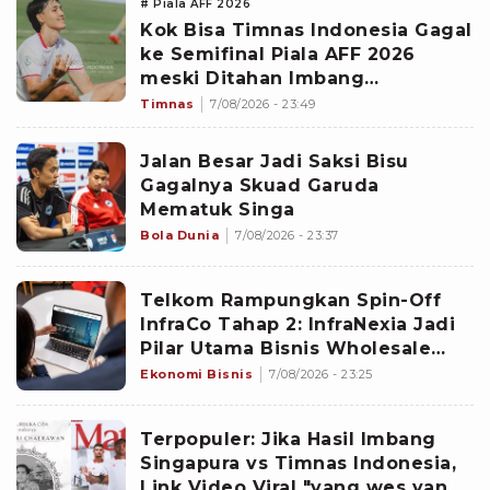
# Piala AFF 2026
Kok Bisa Timnas Indonesia Gagal
ke Semifinal Piala AFF 2026
meski Ditahan Imbang
Singapura?
Timnas
7/08/2026 - 23:49
Jalan Besar Jadi Saksi Bisu
Gagalnya Skuad Garuda
Mematuk Singa
Bola Dunia
7/08/2026 - 23:37
Telkom Rampungkan Spin-Off
InfraCo Tahap 2: InfraNexia Jadi
Pilar Utama Bisnis Wholesale
Connectivity
Ekonomi Bisnis
7/08/2026 - 23:25
Terpopuler: Jika Hasil Imbang
Singapura vs Timnas Indonesia,
Link Video Viral "yang wes yang",