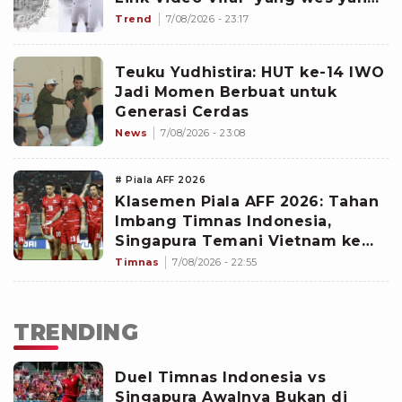
hingga Dokter dan Nakes
Trend
7/08/2026 - 23:17
Penghujat Yurizal
Teuku Yudhistira: HUT ke-14 IWO
Jadi Momen Berbuat untuk
Generasi Cerdas
News
7/08/2026 - 23:08
# Piala AFF 2026
Klasemen Piala AFF 2026: Tahan
Imbang Timnas Indonesia,
Singapura Temani Vietnam ke
Semifinal Sebagai Runner Up
Timnas
7/08/2026 - 22:55
Grup A
TRENDING
Duel Timnas Indonesia vs
Singapura Awalnya Bukan di