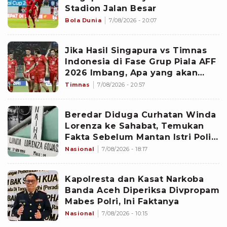
Stadion Jalan Besar
Bola Dunia
7/08/2026 - 20:07
Jika Hasil Singapura vs Timnas
Indonesia di Fase Grup Piala AFF
2026 Imbang, Apa yang akan
Terjadi?
Timnas
7/08/2026 - 20:57
Beredar Diduga Curhatan Winda
Lorenza ke Sahabat, Temukan
Fakta Sebelum Mantan Istri Polisi
di Medan Tewas
Nasional
7/08/2026 - 18:17
Kapolresta dan Kasat Narkoba
Banda Aceh Diperiksa Divpropam
Mabes Polri, Ini Faktanya
Nasional
7/08/2026 - 10:15