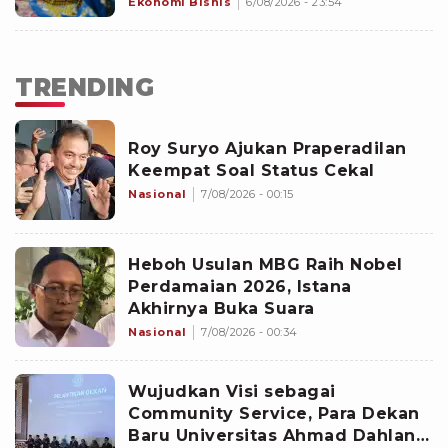
Cerita di Balik setiap Karya
Ekonomi Bisnis
6/08/2026 - 23:54
TRENDING
Roy Suryo Ajukan Praperadilan
Keempat Soal Status Cekal
Nasional
7/08/2026 - 00:15
Heboh Usulan MBG Raih Nobel
Perdamaian 2026, Istana
Akhirnya Buka Suara
Nasional
7/08/2026 - 00:34
Wujudkan Visi sebagai
Community Service, Para Dekan
Baru Universitas Ahmad Dahlan