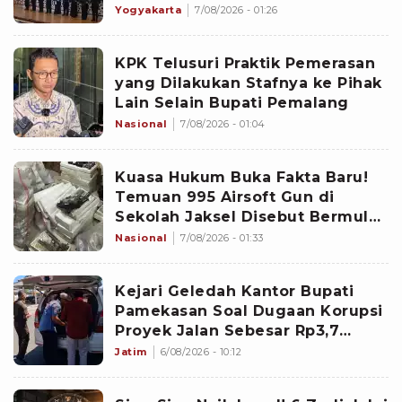
Diminta Fokus pada Lima
Yogyakarta
7/08/2026 - 01:26
Agenda Strategis
KPK Telusuri Praktik Pemerasan
yang Dilakukan Stafnya ke Pihak
Lain Selain Bupati Pemalang
Nasional
7/08/2026 - 01:04
Kuasa Hukum Buka Fakta Baru!
Temuan 995 Airsoft Gun di
Sekolah Jaksel Disebut Bermula
dari Sengketa Yayasan
Nasional
7/08/2026 - 01:33
Kejari Geledah Kantor Bupati
Pamekasan Soal Dugaan Korupsi
Proyek Jalan Sebesar Rp3,7
Milliar
Jatim
6/08/2026 - 10:12