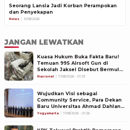
Seorang Lansia Jadi Korban Perampokan
dan Penyekapan
News
5/08/2026
JANGAN LEWATKAN
Kuasa Hukum Buka Fakta Baru!
Temuan 995 Airsoft Gun di
Sekolah Jaksel Disebut Bermula
dari Sengketa Yayasan
Nasional
7/08/2026 - 01:33
Wujudkan Visi sebagai
Community Service, Para Dekan
Baru Universitas Ahmad Dahlan
Diminta Fokus pada Lima
Yogyakarta
7/08/2026 - 01:26
Agenda Strategis