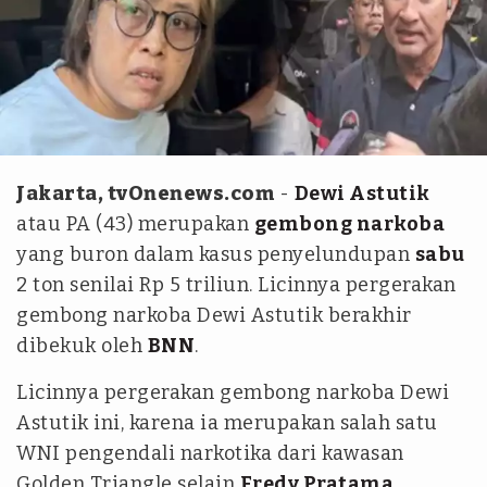
istimewa
Jakarta, tvOnenews.com
-
Dewi Astutik
atau PA (43) merupakan
gembong narkoba
yang buron dalam kasus penyelundupan
sabu
2 ton senilai Rp 5 triliun. Licinnya pergerakan
gembong narkoba Dewi Astutik berakhir
dibekuk oleh
BNN
.
Licinnya pergerakan gembong narkoba Dewi
Astutik ini, karena ia merupakan salah satu
WNI pengendali narkotika dari kawasan
Golden Triangle selain
Fredy Pratama
.