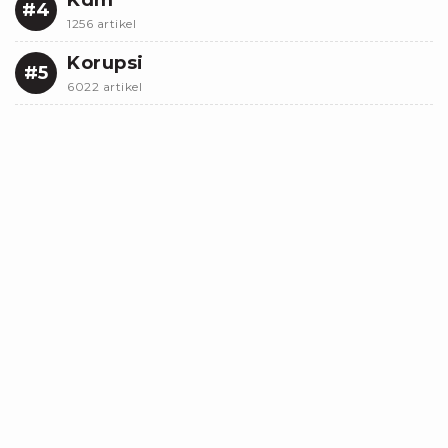
#4
1256 artikel
Korupsi
#5
6022 artikel