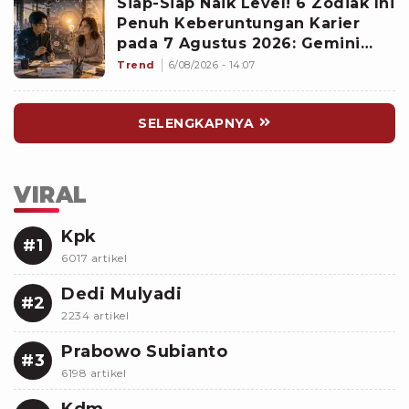
Siap-Siap Naik Level! 6 Zodiak Ini
Penuh Keberuntungan Karier
pada 7 Agustus 2026: Gemini
Punya Senjata Utama
Trend
6/08/2026 - 14:07
SELENGKAPNYA
VIRAL
Kpk
#1
6017 artikel
Dedi Mulyadi
#2
2234 artikel
Prabowo Subianto
#3
6198 artikel
Kdm