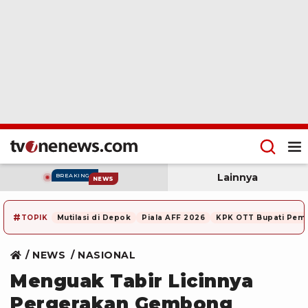
Lainnya
BREAKING
NEWS
#
TOPIK
Mutilasi di Depok
Piala AFF 2026
KPK OTT Bupati Pem
NEWS
NASIONAL
Menguak Tabir Licinnya
Pergerakan Gembong