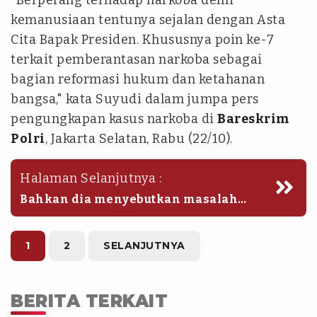
kemanusiaan tentunya sejalan dengan Asta
Cita Bapak Presiden. Khususnya poin ke-7
terkait pemberantasan narkoba sebagai
bagian reformasi hukum dan ketahanan
bangsa," kata Suyudi dalam jumpa pers
pengungkapan kasus narkoba di
Bareskrim
Polri
, Jakarta Selatan, Rabu (22/10).
Halaman Selanjutnya :
Bahkan dia menyebutkan masalah
narkoba merupakan isu kemanusiaan.
Dia mengatakan narkoba bukan
sekadar kriminal.
1
2
SELANJUTNYA
BERITA TERKAIT