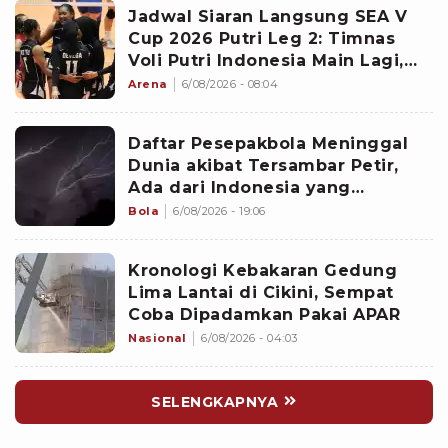
Jadwal Siaran Langsung SEA V
Cup 2026 Putri Leg 2: Timnas
Voli Putri Indonesia Main Lagi,
Langsung Hadapi Vietnam
Arena
6/08/2026 - 08:04
Daftar Pesepakbola Meninggal
Dunia akibat Tersambar Petir,
Ada dari Indonesia yang
Namanya sudah Tersohor
Bola
6/08/2026 - 19:06
Kronologi Kebakaran Gedung
Lima Lantai di Cikini, Sempat
Coba Dipadamkan Pakai APAR
Nasional
6/08/2026 - 04:03
SELENGKAPNYA