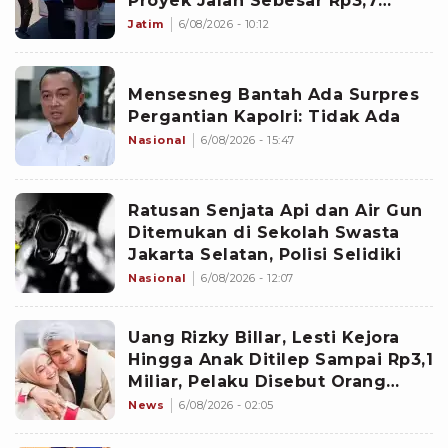
Proyek Jalan Sebesar Rp3,7
Milliar
Jatim
6/08/2026 - 10:12
Mensesneg Bantah Ada Surpres
Pergantian Kapolri: Tidak Ada
Nasional
6/08/2026 - 15:47
Ratusan Senjata Api dan Air Gun
Ditemukan di Sekolah Swasta
Jakarta Selatan, Polisi Selidiki
Nasional
6/08/2026 - 12:07
Uang Rizky Billar, Lesti Kejora
Hingga Anak Ditilep Sampai Rp3,1
Miliar, Pelaku Disebut Orang
Terdekat
News
6/08/2026 - 02:05