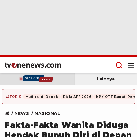
Lainnya
BREAKING
NEWS
#
TOPIK
Mutilasi di Depok
Piala AFF 2026
KPK OTT Bupati Pem
NEWS
NASIONAL
Fakta-Fakta Wanita Diduga
Hendak Bunuh Diri di Depan