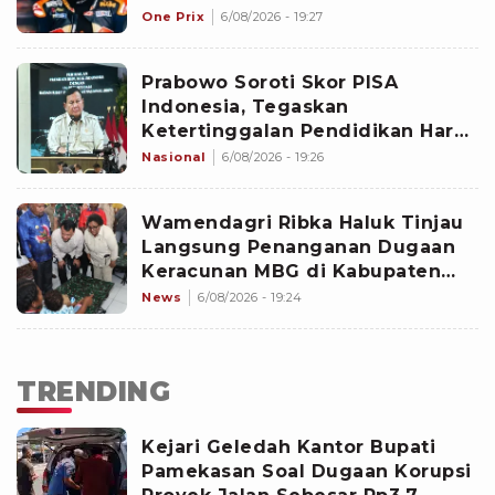
Dukungan dari Casey Stoner
One Prix
6/08/2026 - 19:27
Prabowo Soroti Skor PISA
Indonesia, Tegaskan
Ketertinggalan Pendidikan Harus
Dikejar
Nasional
6/08/2026 - 19:26
Wamendagri Ribka Haluk Tinjau
Langsung Penanganan Dugaan
Keracunan MBG di Kabupaten
Jayapura
News
6/08/2026 - 19:24
TRENDING
Kejari Geledah Kantor Bupati
Pamekasan Soal Dugaan Korupsi