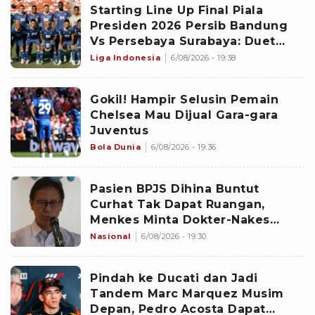
Starting Line Up Final Piala
Presiden 2026 Persib Bandung
Vs Persebaya Surabaya: Duet
Malik Risaldi dan Ramadhan
Liga Indonesia
6/08/2026 - 19:38
Sananta Diadang Adam Alis
Gokil! Hampir Selusin Pemain
Chelsea Mau Dijual Gara-gara
Juventus
Bola Dunia
6/08/2026 - 19:36
Pasien BPJS Dihina Buntut
Curhat Tak Dapat Ruangan,
Menkes Minta Dokter-Nakes
Empati
Nasional
6/08/2026 - 19:30
Pindah ke Ducati dan Jadi
Tandem Marc Marquez Musim
Depan, Pedro Acosta Dapat