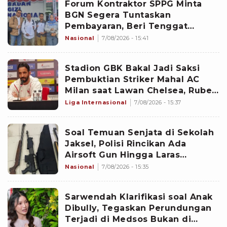
Forum Kontraktor SPPG Minta
BGN Segera Tuntaskan
Pembayaran, Beri Tenggat
hingga Agustus
Nasional
7/08/2026 - 15:41
Stadion GBK Bakal Jadi Saksi
Pembuktian Striker Mahal AC
Milan saat Lawan Chelsea, Ruben
Amorim Janjikan Goncalo Ramos
Liga Internasional
7/08/2026 - 15:37
Main
Soal Temuan Senjata di Sekolah
Jaksel, Polisi Rincikan Ada
Airsoft Gun Hingga Laras
Panjang
Nasional
7/08/2026 - 15:35
Sarwendah Klarifikasi soal Anak
Dibully, Tegaskan Perundungan
Terjadi di Medsos Bukan di