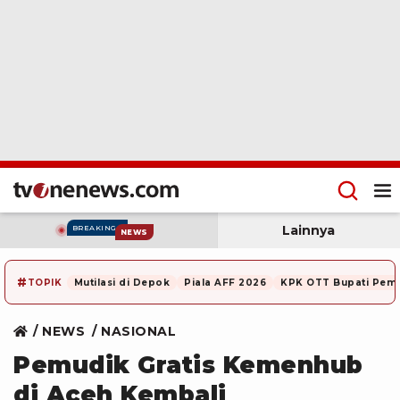
Lainnya
BREAKING
NEWS
#
TOPIK
Mutilasi di Depok
Piala AFF 2026
KPK OTT Bupati Pem
NEWS
NASIONAL
Pemudik Gratis Kemenhub
di Aceh Kembali