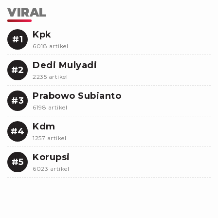
VIRAL
Kpk
#1
6018 artikel
Dedi Mulyadi
#2
2235 artikel
Prabowo Subianto
#3
6198 artikel
Kdm
#4
1257 artikel
Korupsi
#5
6023 artikel