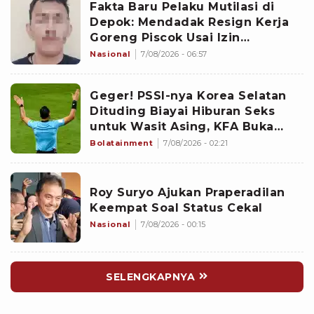
Fakta Baru Pelaku Mutilasi di
Depok: Mendadak Resign Kerja
Goreng Piscok Usai Izin
Interview di Mal
Nasional
7/08/2026 - 06:57
Geger! PSSI-nya Korea Selatan
Dituding Biayai Hiburan Seks
untuk Wasit Asing, KFA Buka
Suara
Bolatainment
7/08/2026 - 02:21
Roy Suryo Ajukan Praperadilan
Keempat Soal Status Cekal
Nasional
7/08/2026 - 00:15
SELENGKAPNYA