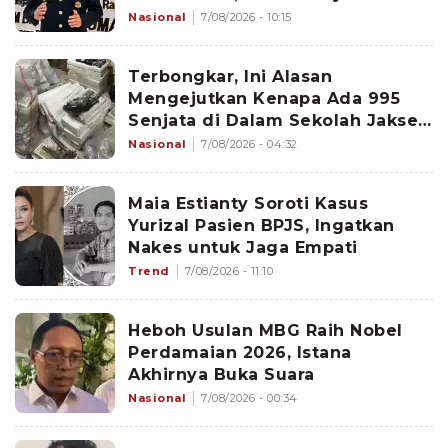
Nasional
7/08/2026 - 10:15
Terbongkar, Ini Alasan
Mengejutkan Kenapa Ada 995
Senjata di Dalam Sekolah Jaksel
Sejak 2020
Nasional
7/08/2026 - 04:32
Maia Estianty Soroti Kasus
Yurizal Pasien BPJS, Ingatkan
Nakes untuk Jaga Empati
Trend
7/08/2026 - 11:10
Heboh Usulan MBG Raih Nobel
Perdamaian 2026, Istana
Akhirnya Buka Suara
Nasional
7/08/2026 - 00:34