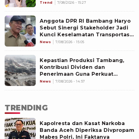
Sekolah
Trend
7/08/2026 - 15:27
Anggota DPR RI Bambang Haryo
Sebut Sinergi Stakeholder Jadi
Kunci Keselamatan Transportasi
Laut
News
7/08/2026 - 15:05
Kepastian Produksi Tambang,
Kontribusi Dividen dan
Penerimaan Guna Perkuat
Kedaulatan
News
7/08/2026 - 14:57
TRENDING
Kapolresta dan Kasat Narkoba
Banda Aceh Diperiksa Divpropam
Mabes Polri, Ini Faktanya