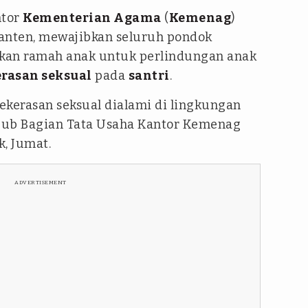
ntor
Kementerian Agama
(
Kemenag
)
 Banten, mewajibkan seluruh pondok
kan ramah anak untuk perlindungan anak
rasan seksual
pada
santri
.
kekerasan seksual dialami di lingkungan
 Sub Bagian Tata Usaha Kantor Kemenag
, Jumat.
ADVERTISEMENT