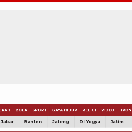
ERAH
BOLA
SPORT
GAYA HIDUP
RELIGI
VIDEO
TVON
Jabar
Banten
Jateng
DI Yogya
Jatim