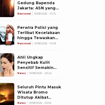
Gedung Bapenda
Jakarta: ASN yang
Bertugas WFH
Nasional
9/08/2026 - 01:15
Bergantian,
Pramono Pastikan
Perwira Polisi yang
Layanan Tetap
Terlibat Kecelakaan
Berjalan
hingga Tewaskan
Balita Ditahan,
Nasional
9/08/2026 - 01:05
Polres Bone Dalami
Dugaan Rem Blong
Ahli Ungkap
Penyebab Kulit
Sensitif Semakin
Banyak Dikeluhkan
News
9/08/2026 - 00:24
Seluruh Pintu Masuk
Wisata Bromo
Ditutup Akibat
Kebakaran Hutan
News
9/08/2026 - 00:02