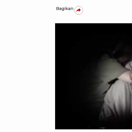
Bagikan
tvone - viva.co.id