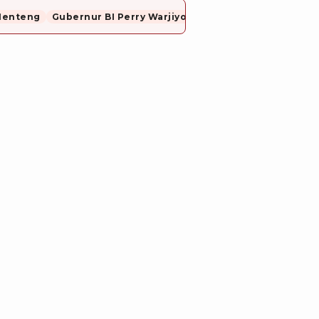
Menteng
Gubernur BI Perry Warjiyo Mundur