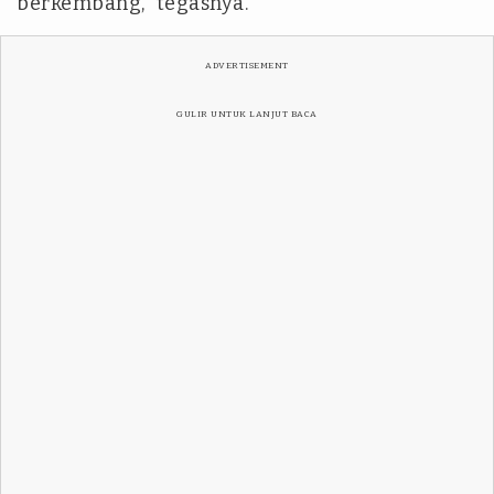
berkembang," tegasnya.
ADVERTISEMENT
GULIR UNTUK LANJUT BACA