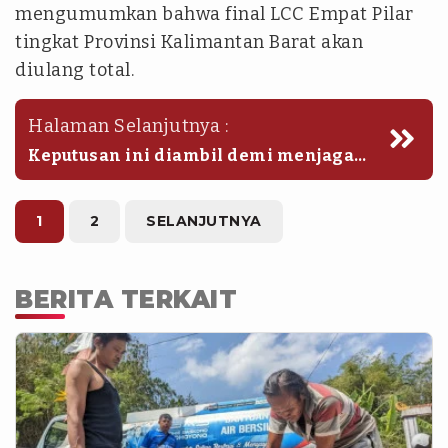
mengumumkan bahwa final LCC Empat Pilar
tingkat Provinsi Kalimantan Barat akan
diulang total.
Halaman Selanjutnya :
Keputusan ini diambil demi menjaga
integritas lomba, di mana dewan juri
yang lama dinonaktifkan dan akan
diganti seluruhnya.
1
2
SELANJUTNYA
BERITA TERKAIT