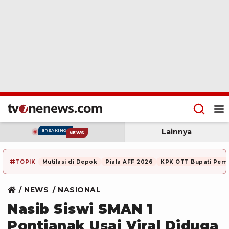
Lainnya
BREAKING
NEWS
#
TOPIK
Mutilasi di Depok
Piala AFF 2026
KPK OTT Bupati Pem
NEWS
NASIONAL
Nasib Siswi SMAN 1
Pontianak Usai Viral Diduga