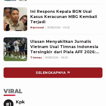
Ini Respons Kepala BGN Usai
Kasus Keracunan MBG Kembali
Terjadi
Nasional
8/08/2026 - 05:02
Ulasan Menyakitkan Jurnalis
Vietnam Usai Timnas Indonesia
Tersingkir dari Piala AFF 2026:
Memalukan!
Timnas
8/08/2026 - 09:29
SELENGKAPNYA
VIRAL
Kpk
#1