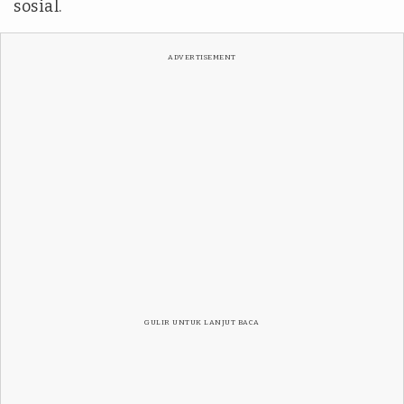
sosial.
ADVERTISEMENT
GULIR UNTUK LANJUT BACA