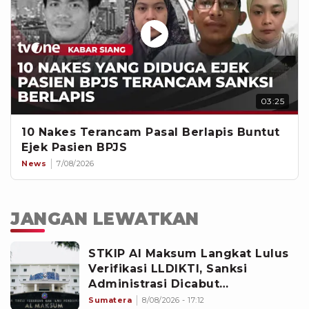
03:25
10 Nakes Terancam Pasal Berlapis Buntut
Ejek Pasien BPJS
News
7/08/2026
JANGAN LEWATKAN
STKIP Al Maksum Langkat Lulus
Verifikasi LLDIKTI, Sanksi
Administrasi Dicabut
Kemdiktisaintek
Sumatera
8/08/2026 - 17:12