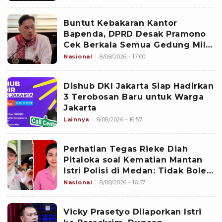
Buntut Kebakaran Kantor
Bapenda, DPRD Desak Pramono
Cek Berkala Semua Gedung Milik
Pemprov Jakarta
Nasional
8/08/2026 - 17:00
Dishub DKI Jakarta Siap Hadirkan
3 Terobosan Baru untuk Warga
Jakarta
Lainnya
8/08/2026 - 16:57
Perhatian Tegas Rieke Diah
Pitaloka soal Kematian Mantan
Istri Polisi di Medan: Tidak Boleh
Ada Perlakuan Istimewa
Nasional
8/08/2026 - 16:57
Vicky Prasetyo Dilaporkan Istri