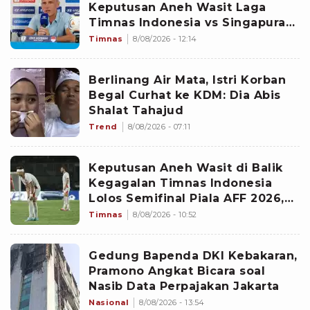
Keputusan Aneh Wasit Laga
Timnas Indonesia vs Singapura
di Piala AFF 2026: Percuma
Timnas
8/08/2026 - 12:14
Bahas Itu
Berlinang Air Mata, Istri Korban
Begal Curhat ke KDM: Dia Abis
Shalat Tahajud
Trend
8/08/2026 - 07:11
Keputusan Aneh Wasit di Balik
Kegagalan Timnas Indonesia
Lolos Semifinal Piala AFF 2026,
Untungkan Singapura dan
Timnas
8/08/2026 - 10:52
Rugikan Garuda
Gedung Bapenda DKI Kebakaran,
Pramono Angkat Bicara soal
Nasib Data Perpajakan Jakarta
Nasional
8/08/2026 - 13:54