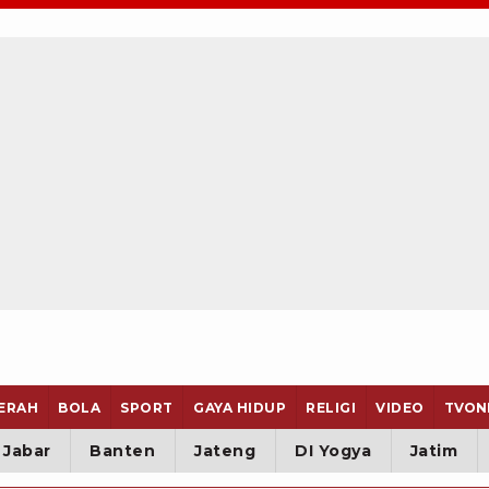
ERAH
BOLA
SPORT
GAYA HIDUP
RELIGI
VIDEO
TVON
Jabar
Banten
Jateng
DI Yogya
Jatim