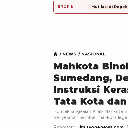
#
TOPIK
Mutilasi di Depok
NEWS
NASIONAL
Mahkota Bino
Sumedang, Ded
Instruksi Ker
Tata Kota dan
Puncak rangkaian Kirab Mahkota Bi
penyerahan kembali mahkota legen
Reporter :
Tim tvonenews.com