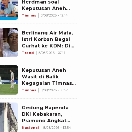
Herdman soal
Keputusan Aneh
Wasit Laga Timnas
Timnas
8/08/2026 - 12:14
Indonesia vs
Singapura di Piala
Berlinang Air Mata,
AFF 2026: Percuma
Istri Korban Begal
Bahas Itu
Curhat ke KDM: Dia
Abis Shalat Tahajud
Trend
8/08/2026 - 07:11
Keputusan Aneh
Wasit di Balik
Kegagalan Timnas
Indonesia Lolos
Timnas
8/08/2026 - 10:52
Semifinal Piala AFF
2026, Untungkan
Gedung Bapenda
Singapura dan
DKI Kebakaran,
Rugikan Garuda
Pramono Angkat
Bicara soal Nasib
Nasional
8/08/2026 - 13:54