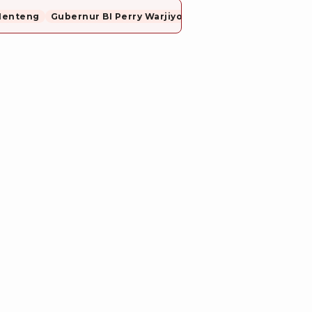
Menteng
Gubernur BI Perry Warjiyo Mundur