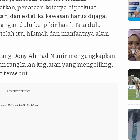
atkan, penataan kotanya diperkuat,
n, dan estetika kawasan harus dijaga.
jangan dulu berpikir hasil. Tata dulu
Setelah itu, hikmah dan manfaatnya akan
edang Dony Ahmad Munir mengungkapkan
an rangkaian kegiatan yang mengelilingi
t tersebut.
ADVERTISEMENT
GULIR UNTUK LANJUT BACA