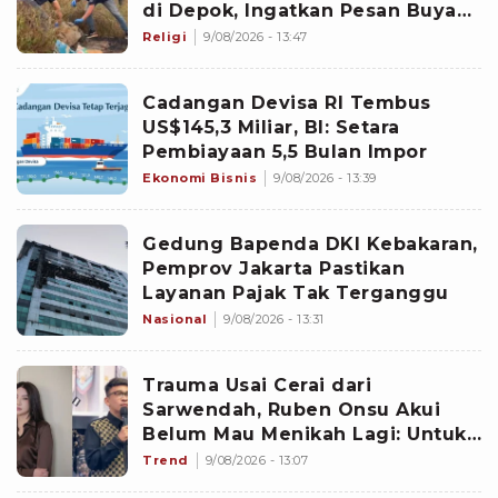
di Depok, Ingatkan Pesan Buya
Yahya soal Taubat
Religi
9/08/2026 - 13:47
Cadangan Devisa RI Tembus
US$145,3 Miliar, BI: Setara
Pembiayaan 5,5 Bulan Impor
Ekonomi Bisnis
9/08/2026 - 13:39
Gedung Bapenda DKI Kebakaran,
Pemprov Jakarta Pastikan
Layanan Pajak Tak Terganggu
Nasional
9/08/2026 - 13:31
Trauma Usai Cerai dari
Sarwendah, Ruben Onsu Akui
Belum Mau Menikah Lagi: Untuk
Hati Belum
Trend
9/08/2026 - 13:07