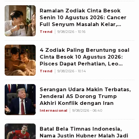
Ramalan Zodiak Cinta Besok
Senin 10 Agustus 2026: Cancer
Full Senyum Masalah Kelar,
Scorpio Awas Terprovokasi
Trend
9/08/2026 - 10:16
Kabar Burung di Awal Pekan
4 Zodiak Paling Beruntung soal
Cinta Besok 10 Agustus 2026:
Pisces Dapat Perhatian, Leo
Makin Dekat dengan Si Dia
Trend
9/08/2026 - 10:14
Serangan Udara Makin Terbatas,
Jenderal AS Dorong Trump
Akhiri Konflik dengan Iran
Internasional
9/08/2026 - 06:40
Batal Bela Timnas Indonesia,
Nama Justin Hubner Malah Jadi