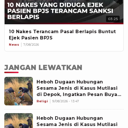
03:25
10 Nakes Terancam Pasal Berlapis Buntut
Ejek Pasien BPJS
News
7/08/2026
JANGAN LEWATKAN
Heboh Dugaan Hubungan
Sesama Jenis di Kasus Mutilasi
di Depok, Ingatkan Pesan Buya
Yahya soal Taubat
Religi
9/08/2026 - 13:47
Heboh Dugaan Hubungan
Sesama Jenis di Kasus Mutilasi