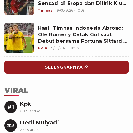
Sensasi di Eropa dan Dilirik Klub
Kasta Teratas
Timnas
9/08/2026 - 10:02
Hasil Timnas Indonesia Abroad:
Ole Romeny Cetak Gol saat
Debut bersama Fortuna Sittard,
Justin Hubner Main Penuh
Bola
9/08/2026 - 08:07
SELENGKAPNYA
VIRAL
Kpk
#1
6021 artikel
Dedi Mulyadi
#2
2245 artikel