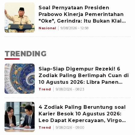
Soal Pernyataan Presiden
Prabowo Kinerja Pemerintahan
"Oke", Gerindra: Itu Bukan Klaim
Sepihak!
Nasional
9/08/2026 - 12:58
TRENDING
Siap-Siap Digempur Rezeki! 6
Zodiak Paling Berlimpah Cuan di
10 Agustus 2026: Libra Panen
Proyek Emas
Trend
9/08/2026 - 08:23
4 Zodiak Paling Beruntung soal
Karier Besok 10 Agustus 2026:
Leo Dapat Kepercayaan, Virgo
Makin Diperhitungkan
Trend
9/08/2026 - 09:00