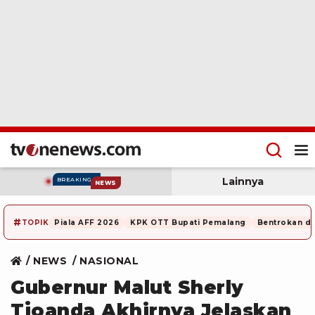
Lainnya
BREAKING
NEWS
#
TOPIK
Piala AFF 2026
KPK OTT Bupati Pemalang
Bentrokan di
NEWS
NASIONAL
Gubernur Malut Sherly
Tjoanda Akhirnya Jelaskan