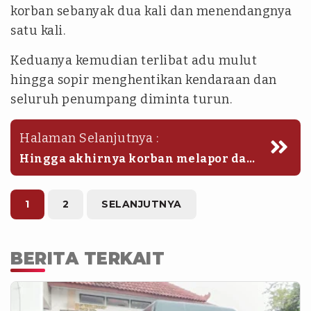
korban sebanyak dua kali dan menendangnya
satu kali.
Keduanya kemudian terlibat adu mulut
hingga sopir menghentikan kendaraan dan
seluruh penumpang diminta turun.
Halaman Selanjutnya :
Hingga akhirnya korban melapor dan
polisi berhasil menangkap pelaku di
kawasan Kebon Jeruk, Jakarta Barat
pada Jumat (22/5) kemarin. (ant)
1
2
SELANJUTNYA
BERITA TERKAIT