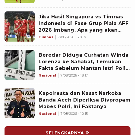
Jika Hasil Singapura vs Timnas
Indonesia di Fase Grup Piala AFF
2026 Imbang, Apa yang akan
Terjadi?
Timnas
7/08/2026 - 20:57
Beredar Diduga Curhatan Winda
Lorenza ke Sahabat, Temukan
Fakta Sebelum Mantan Istri Polisi
di Medan Tewas
Nasional
7/08/2026 - 18:17
Kapolresta dan Kasat Narkoba
Banda Aceh Diperiksa Divpropam
Mabes Polri, Ini Faktanya
Nasional
7/08/2026 - 10:15
SELENGKAPNYA