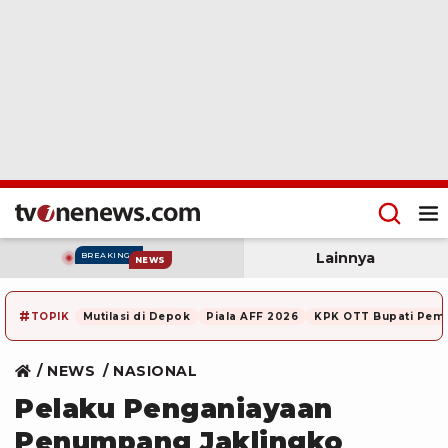
Lainnya
BREAKING
NEWS
#
TOPIK
Mutilasi di Depok
Piala AFF 2026
KPK OTT Bupati Pem
NEWS
NASIONAL
Pelaku Penganiayaan
Penumpang Jaklingko