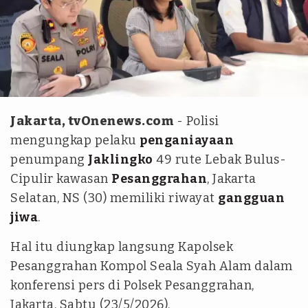
ANTARA/Luthfia Miranda Putri.
Jakarta, tvOnenews.com
- Polisi
mengungkap pelaku
penganiayaan
penumpang
Jaklingko
49 rute Lebak Bulus-
Cipulir kawasan
Pesanggrahan
, Jakarta
Selatan, NS (30) memiliki riwayat
gangguan
jiwa
.
Hal itu diungkap langsung Kapolsek
Pesanggrahan Kompol Seala Syah Alam dalam
konferensi pers di Polsek Pesanggrahan,
Jakarta, Sabtu (23/5/2026).