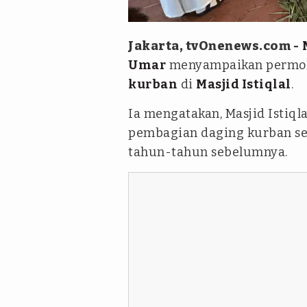
tvOnenews/Abdul Gani Sirega
Jakarta, tvOnenews.com -
Umar
menyampaikan permoh
kurban
di
Masjid Istiqlal
.
Ia mengatakan, Masjid Istiq
pembagian daging kurban se
tahun-tahun sebelumnya.