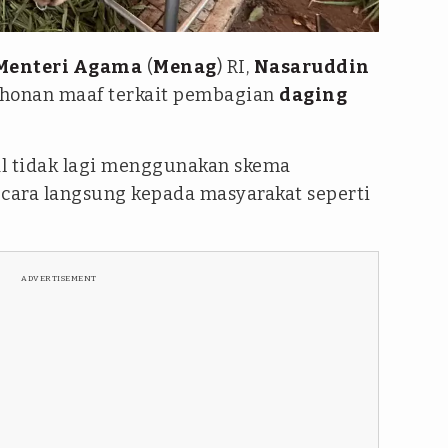
r
Menteri Agama
(
Menag
) RI,
Nasaruddin
onan maaf terkait pembagian
daging
lal tidak lagi menggunakan skema
cara langsung kepada masyarakat seperti
ADVERTISEMENT