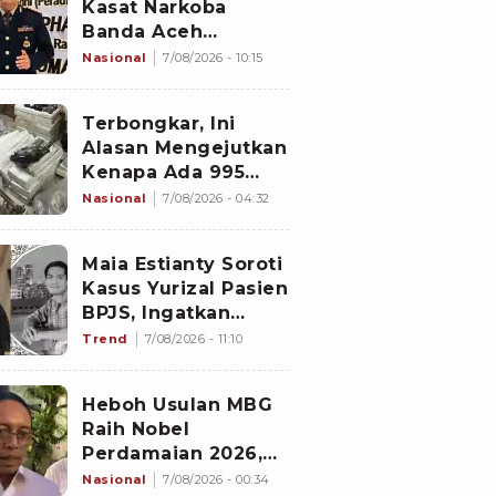
Kasat Narkoba
Banda Aceh
Diperiksa
Nasional
7/08/2026 - 10:15
Divpropam Mabes
Polri, Ini Faktanya
Terbongkar, Ini
Alasan Mengejutkan
Kenapa Ada 995
Senjata di Dalam
Nasional
7/08/2026 - 04:32
Sekolah Jaksel
Sejak 2020
Maia Estianty Soroti
Kasus Yurizal Pasien
BPJS, Ingatkan
Nakes untuk Jaga
Trend
7/08/2026 - 11:10
Empati
Heboh Usulan MBG
Raih Nobel
Perdamaian 2026,
Istana Akhirnya
Nasional
7/08/2026 - 00:34