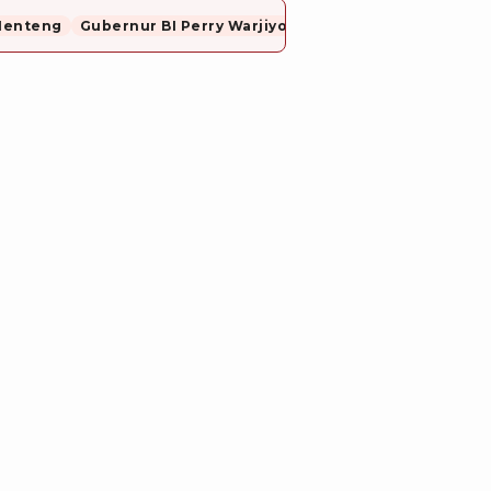
Menteng
Gubernur BI Perry Warjiyo Mundur