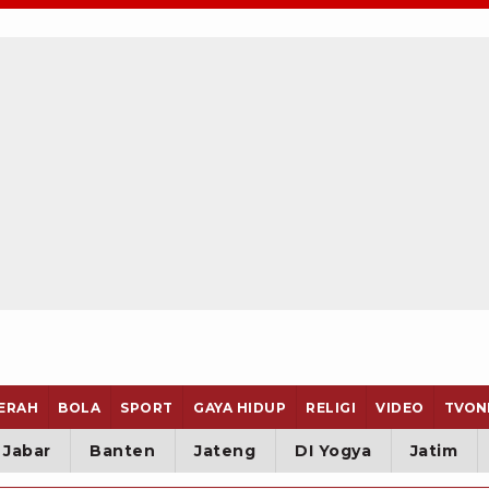
ERAH
BOLA
SPORT
GAYA HIDUP
RELIGI
VIDEO
TVON
Jabar
Banten
Jateng
DI Yogya
Jatim