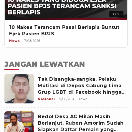
03:25
10 Nakes Terancam Pasal Berlapis Buntut
Ejek Pasien BPJS
News
7/08/2026
JANGAN LEWATKAN
Tak Disangka-sangka, Pelaku
Mutilasi di Depok Gabung Lima
Grup LGBT di Facebook hingga
WhatsApp
Nasional
9/08/2026 - 12:42
Bedol Desa AC Milan Masih
Berlanjut, Ruben Amorim Sudah
Siapkan Daftar Pemain yang