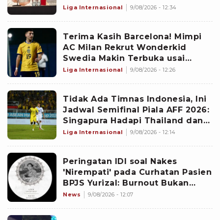
Bakal Dilepas Musim Panas Ini
Liga Internasional
9/08/2026 - 12:34
Terima Kasih Barcelona! Mimpi
AC Milan Rekrut Wonderkid
Swedia Makin Terbuka usai
Blaugrana Kasih Lampu Hijau
Liga Internasional
9/08/2026 - 12:26
Tidak Ada Timnas Indonesia, Ini
Jadwal Semifinal Piala AFF 2026:
Singapura Hadapi Thailand dan
Malaysia Jumpa Vietnam
Liga Internasional
9/08/2026 - 12:14
Peringatan IDI soal Nakes
'Nirempati' pada Curhatan Pasien
BPJS Yurizal: Burnout Bukan
Alasan
News
9/08/2026 - 12:07