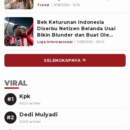
Scorpio Awas Terprovokasi
Trend
9/08/2026 - 10:16
Kabar Burung di Awal Pekan
Bek Keturunan Indonesia
Diserbu Netizen Belanda Usai
Bikin Blunder dan Buat Ole
Romeny Cetak Gol Debut di
Liga Internasional
9/08/2026 - 09:41
Eredivisie: Sangat Buruk!
SELENGKAPNYA
VIRAL
Kpk
#1
6021 artikel
Dedi Mulyadi
#2
2245 artikel