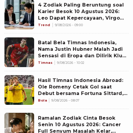
4 Zodiak Paling Beruntung soal
Karier Besok 10 Agustus 2026:
Leo Dapat Kepercayaan, Virgo
Makin Diperhitungkan
Trend
9/08/2026 - 09:00
Batal Bela Timnas Indonesia,
Nama Justin Hubner Malah Jadi
Sensasi di Eropa dan Dilirik Klub
Kasta Teratas
Timnas
9/08/2026 - 10:02
Hasil Timnas Indonesia Abroad:
Ole Romeny Cetak Gol saat
Debut bersama Fortuna Sittard,
Justin Hubner Main Penuh
Bola
9/08/2026 - 08:07
Ramalan Zodiak Cinta Besok
Senin 10 Agustus 2026: Cancer
Full Senyum Masalah Kelar,