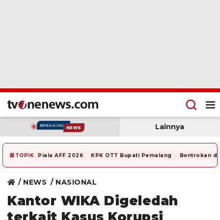
Lainnya
BREAKING
NEWS
#
TOPIK
Piala AFF 2026
KPK OTT Bupati Pemalang
Bentrokan di
NEWS
NASIONAL
Kantor WIKA Digeledah
terkait Kasus Korupsi