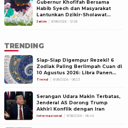
Gubernur Khofifah Bersama
Habib Syech dan Masyarakat
Lantunkan Dzikir-Sholawat
Sambut HUT Ke-81 RI di Grahadi
Jatim
9/08/2026 - 12:06
TRENDING
Siap-Siap Digempur Rezeki! 6
Zodiak Paling Berlimpah Cuan di
10 Agustus 2026: Libra Panen
Proyek Emas
Trend
9/08/2026 - 08:23
Serangan Udara Makin Terbatas,
Jenderal AS Dorong Trump
Akhiri Konflik dengan Iran
Internasional
9/08/2026 - 06:40