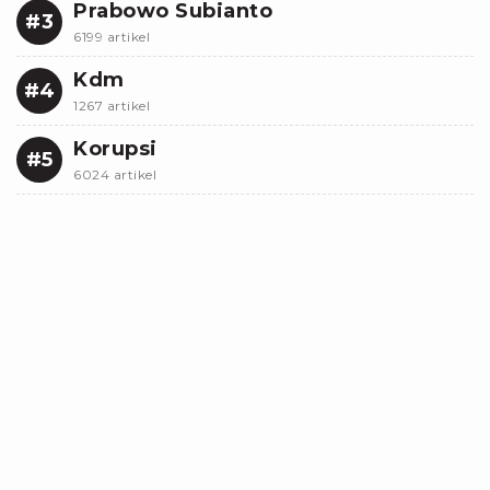
Prabowo Subianto
#3
6199 artikel
Kdm
#4
1267 artikel
Korupsi
#5
6024 artikel