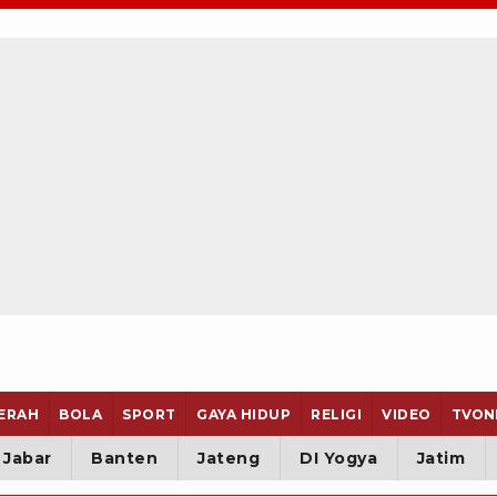
ERAH
BOLA
SPORT
GAYA HIDUP
RELIGI
VIDEO
TVON
Jabar
Banten
Jateng
DI Yogya
Jatim