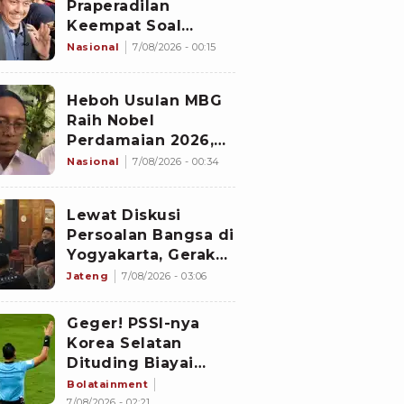
Praperadilan
Keempat Soal
Status Cekal
Nasional
7/08/2026 - 00:15
Heboh Usulan MBG
Raih Nobel
Perdamaian 2026,
Istana Akhirnya
Nasional
7/08/2026 - 00:34
Buka Suara
Lewat Diskusi
Persoalan Bangsa di
Yogyakarta, Gerakan
Iqra Indonesia
Jateng
7/08/2026 - 03:06
Terbentuk
Geger! PSSI-nya
Korea Selatan
Dituding Biayai
Hiburan Seks untuk
Bolatainment
Wasit Asing, KFA
7/08/2026 - 02:21