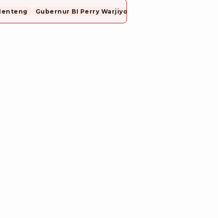
Menteng
Gubernur BI Perry Warjiyo Mundur