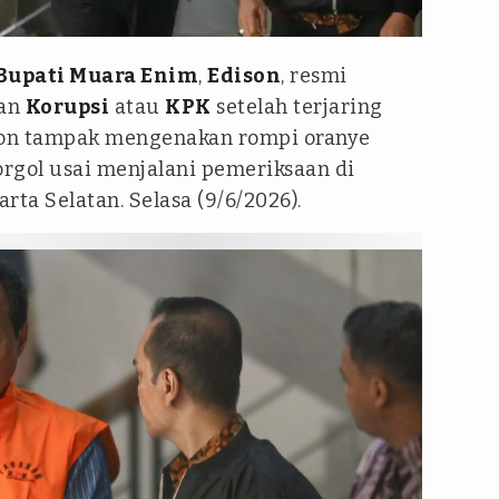
Bupati Muara Enim
,
Edison
, resmi
san
Korupsi
atau
KPK
setelah terjaring
ison tampak mengenakan rompi oranye
rgol usai menjalani pemeriksaan di
rta Selatan. Selasa (9/6/2026).