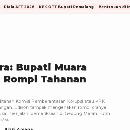
Piala AFF 2026
KPK OTT Bupati Pemalang
Bentrokan di 
ra: Bupati Muara
 Rompi Tahanan
 ditahan Komisi Pemberantasan Korupsi atau KPK
p tangan. Edison tampak mengenakan rompi oranye
usai menjalani pemeriksaan di Gedung Merah Putih
026).
 :
Rizki Amana