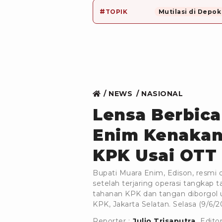
#
TOPIK
Mutilasi di Depok
NEWS
NASIONAL
Lensa Berbica
Enim Kenakan
KPK Usai OTT
Bupati Muara Enim, Edison, resmi
setelah terjaring operasi tangka
tahanan KPK dan tangan diborgol 
KPK, Jakarta Selatan. Selasa (9/6/2
Reporter :
Julio Trisaputra
Editor