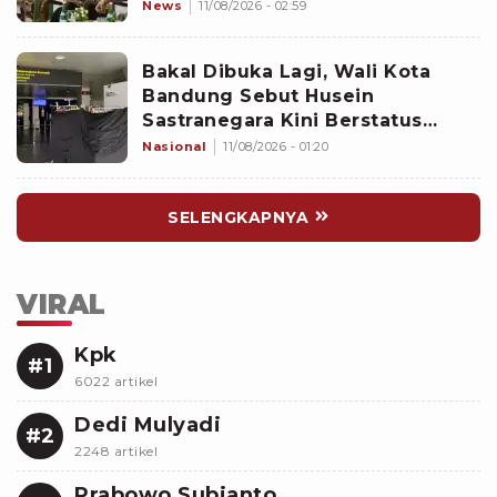
Lintas Sektor
News
11/08/2026 - 02:59
Bakal Dibuka Lagi, Wali Kota
Bandung Sebut Husein
Sastranegara Kini Berstatus
Bandar Udara Internasional
Nasional
11/08/2026 - 01:20
SELENGKAPNYA
VIRAL
Kpk
#1
6022 artikel
Dedi Mulyadi
#2
2248 artikel
Prabowo Subianto