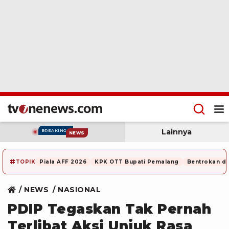
Lainnya
BREAKING
NEWS
#
TOPIK
Piala AFF 2026
KPK OTT Bupati Pemalang
Bentrokan di
NEWS
NASIONAL
PDIP Tegaskan Tak Pernah
Terlibat Aksi Unjuk Rasa