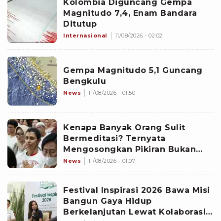
Kolombia Diguncang Gempa
Magnitudo 7,4, Enam Bandara
Ditutup
Internasional
11/08/2026 - 02:02
Gempa Magnitudo 5,1 Guncang
Bengkulu
News
11/08/2026 - 01:50
Kenapa Banyak Orang Sulit
Bermeditasi? Ternyata
Mengosongkan Pikiran Bukan
Satu-satunya Cara
News
11/08/2026 - 01:07
Festival Inspirasi 2026 Bawa Misi
Bangun Gaya Hidup
Berkelanjutan Lewat Kolaborasi