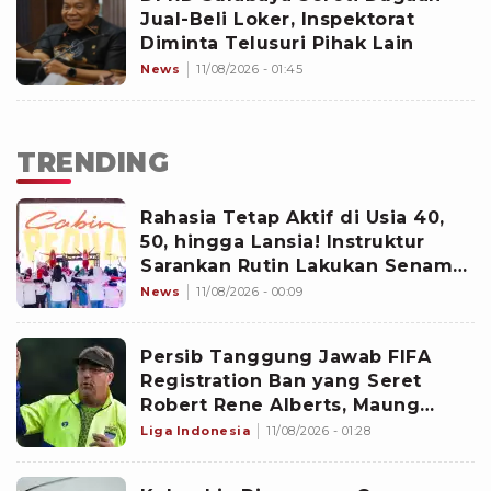
Jual-Beli Loker, Inspektorat
Diminta Telusuri Pihak Lain
News
11/08/2026 - 01:45
TRENDING
Rahasia Tetap Aktif di Usia 40,
50, hingga Lansia! Instruktur
Sarankan Rutin Lakukan Senam
Ini
News
11/08/2026 - 00:09
Persib Tanggung Jawab FIFA
Registration Ban yang Seret
Robert Rene Alberts, Maung
Bandung Selesaikan Bursa
Liga Indonesia
11/08/2026 - 01:28
Transfer Pemain Lebih Cepat?