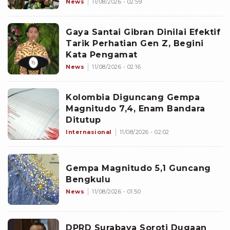
Lintas Sektor
News
11/08/2026 - 02:59
Gaya Santai Gibran Dinilai Efektif
Tarik Perhatian Gen Z, Begini
Kata Pengamat
News
11/08/2026 - 02:16
Kolombia Diguncang Gempa
Magnitudo 7,4, Enam Bandara
Ditutup
Internasional
11/08/2026 - 02:02
Gempa Magnitudo 5,1 Guncang
Bengkulu
News
11/08/2026 - 01:50
DPRD Surabaya Soroti Dugaan