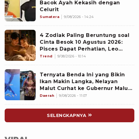
Bacok Ayah Kekasih dengan
Celurit
Sumatera
9/08/2026 - 14:24
4 Zodiak Paling Beruntung soal
Cinta Besok 10 Agustus 2026:
Pisces Dapat Perhatian, Leo
Makin Dekat dengan Si Dia
Trend
9/08/2026 - 10:14
Ternyata Benda Ini yang Bikin
Ikan Makin Langka, Nelayan
Malut Curhat ke Gubernur Malut
Sherly Tjoanda soal Rumpon
Daerah
9/08/2026 - 11:07
Ilegal
SELENGKAPNYA