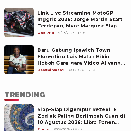
Link Live Streaming MotoGP
Inggris 2026: Jorge Martin Start
Terdepan, Marc Marquez Siap
Bangkit di Silverstone
One Prix
9/08/2026 - 17:03
Baru Gabung Ipswich Town,
Florentino Luis Malah Bikin
Heboh Gara-gara Video AI yang
Bikin Netizen Geleng-geleng
Bolatainment
9/08/2026 - 17:03
Kepala
TRENDING
Siap-Siap Digempur Rezeki! 6
Zodiak Paling Berlimpah Cuan di
10 Agustus 2026: Libra Panen
Proyek Emas
Trend
9/08/2026 - 08:23