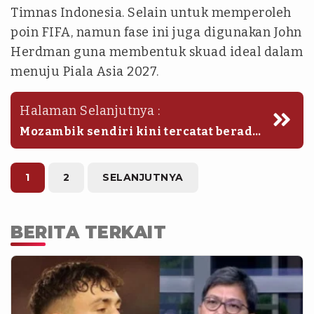
Timnas Indonesia. Selain untuk memperoleh
poin FIFA, namun fase ini juga digunakan John
Herdman guna membentuk skuad ideal dalam
menuju Piala Asia 2027.
Halaman Selanjutnya :
‎Mozambik sendiri kini tercatat berada
di atas Timnas Indonesia, tepatnya
pada ranking ke-100 FIFA. Sedangkan
skuad Garuda berada di 122 dunia.‎
1
2
SELANJUTNYA
(igp/hfp)
BERITA TERKAIT