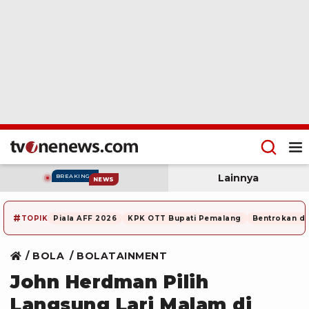
Lainnya
BREAKING
NEWS
#
TOPIK
Piala AFF 2026
KPK OTT Bupati Pemalang
Bentrokan di
BOLA
BOLATAINMENT
John Herdman Pilih
Langsung Lari Malam di