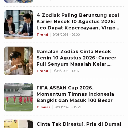
4 Zodiak Paling Beruntung soal
Karier Besok 10 Agustus 2026:
Leo Dapat Kepercayaan, Virgo
Makin Diperhitungkan
Trend
9/08/2026 - 09:00
Ramalan Zodiak Cinta Besok
Senin 10 Agustus 2026: Cancer
Full Senyum Masalah Kelar,
Scorpio Awas Terprovokasi
Trend
9/08/2026 - 10:16
Kabar Burung di Awal Pekan
FIFA ASEAN Cup 2026,
Momentum Timnas Indonesia
Bangkit dan Masuk 100 Besar
Timnas
9/08/2026 - 15:29
Cinta Tak Direstui, Pria di Dumai