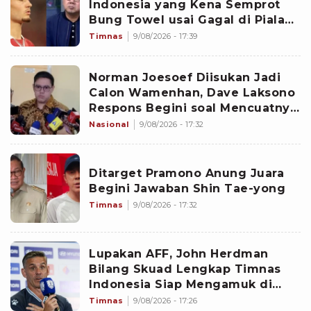
Indonesia yang Kena Semprot
Bung Towel usai Gagal di Piala
AFF 2026
Timnas
9/08/2026 - 17:39
Norman Joesoef Diisukan Jadi
Calon Wamenhan, Dave Laksono
Respons Begini soal Mencuatnya
Nama CEO Republikorp
Nasional
9/08/2026 - 17:32
Ditarget Pramono Anung Juara
Begini Jawaban Shin Tae-yong
Timnas
9/08/2026 - 17:32
Lupakan AFF, John Herdman
Bilang Skuad Lengkap Timnas
Indonesia Siap Mengamuk di
FIFA ASEAN Cup
Timnas
9/08/2026 - 17:26