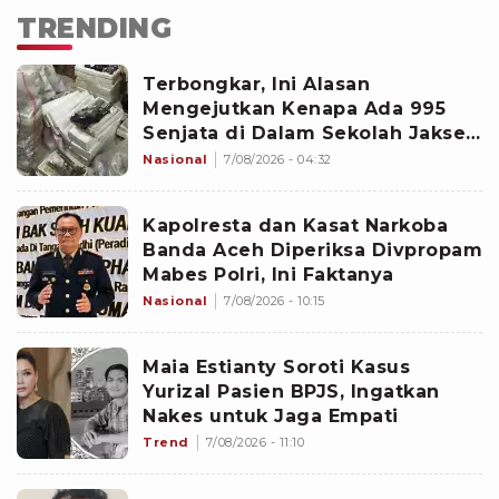
TRENDING
Terbongkar, Ini Alasan
Mengejutkan Kenapa Ada 995
Senjata di Dalam Sekolah Jaksel
Sejak 2020
Nasional
7/08/2026 - 04:32
Kapolresta dan Kasat Narkoba
Banda Aceh Diperiksa Divpropam
Mabes Polri, Ini Faktanya
Nasional
7/08/2026 - 10:15
Maia Estianty Soroti Kasus
Yurizal Pasien BPJS, Ingatkan
Nakes untuk Jaga Empati
Trend
7/08/2026 - 11:10