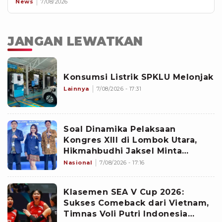
News
7/08/2026
JANGAN LEWATKAN
Konsumsi Listrik SPKLU Melonjak
Lainnya
7/08/2026 - 17:31
Soal Dinamika Pelaksaan
Kongres XIII di Lombok Utara,
Hikmahbudhi Jaksel Minta
Perkuat Konsolidasi dan Pererat
Nasional
7/08/2026 - 17:16
Persaudaraan
Klasemen SEA V Cup 2026:
Sukses Comeback dari Vietnam,
Timnas Voli Putri Indonesia