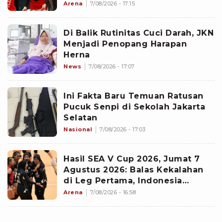
Langsung Bertengger di Puncak
Arena
7/08/2026 - 17:15
Di Balik Rutinitas Cuci Darah, JKN
Menjadi Penopang Harapan
Herna
News
7/08/2026 - 17:07
Ini Fakta Baru Temuan Ratusan
Pucuk Senpi di Sekolah Jakarta
Selatan
Nasional
7/08/2026 - 17:03
Hasil SEA V Cup 2026, Jumat 7
Agustus 2026: Balas Kekalahan
di Leg Pertama, Indonesia
Comeback Taklukan Vietnam
Arena
7/08/2026 - 16:58