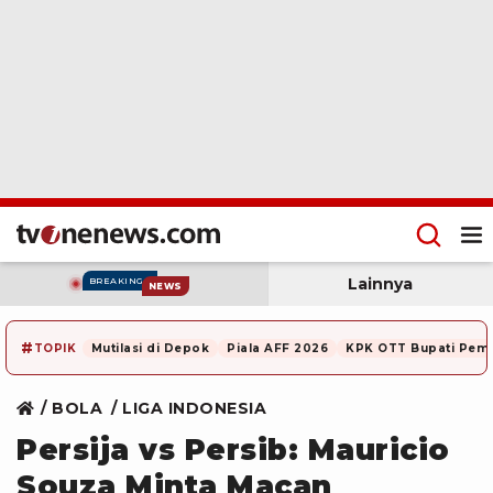
Lainnya
BREAKING
NEWS
#
TOPIK
Mutilasi di Depok
Piala AFF 2026
KPK OTT Bupati Pem
BOLA
LIGA INDONESIA
Persija vs Persib: Mauricio
Souza Minta Macan