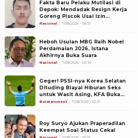
Fakta Baru Pelaku Mutilasi di
Depok: Mendadak Resign Kerja
Goreng Piscok Usai Izin
Interview di Mal
Nasional
7/08/2026 - 06:57
Heboh Usulan MBG Raih Nobel
Perdamaian 2026, Istana
Akhirnya Buka Suara
Nasional
7/08/2026 - 00:34
Geger! PSSI-nya Korea Selatan
Dituding Biayai Hiburan Seks
untuk Wasit Asing, KFA Buka
Suara
Bolatainment
7/08/2026 - 02:21
Roy Suryo Ajukan Praperadilan
Keempat Soal Status Cekal
Nasional
7/08/2026 - 00:15