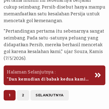
pertama musim ini sebenarnya berjalan
cukup seimbang. Persib disebut hanya mampu
memanfaatkan satu kesalahan Persija untuk
mencetak gol kemenangan.
"Pertandingan pertama itu sebenarnya sangat
seimbang. Pada satu-satunya peluang yang
didapatkan Persib, mereka berhasil mencetak
gol karena kesalahan kami," ujar Souza, Kamis
(7/5/2026).
Halaman Selanjutnya :
"Dan kemudian di babak kedua kami
mendapat kartu merah, sehingga
menjadi sangat sulit bermain melawan
tim besar seperti Persib," tambahnya.
1
2
SELANJUTNYA