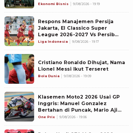
Ekonomi Bisnis
9/08/2026 - 19:19
Respons Manajemen Persija
Jakarta, El Classico Super
League 2026-2027 Vs Persib
Bandung Digelar di Pekan Kedua
Liga Indonesia
9/08/2026 - 19:17
Cristiano Ronaldo Dihujat, Nama
Lionel Messi Ikut Terseret
Bola Dunia
9/08/2026 - 19:09
Klasemen Moto2 2026 Usai GP
Inggris: Manuel Gonzalez
Bertahan di Puncak, Mario Aji
Jadi Juru Kunci
One Prix
9/08/2026 - 19:06