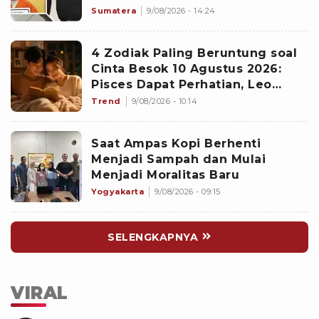
Sumatera
9/08/2026 - 14:24
4 Zodiak Paling Beruntung soal
Cinta Besok 10 Agustus 2026:
Pisces Dapat Perhatian, Leo
Makin Dekat dengan Si Dia
Trend
9/08/2026 - 10:14
Saat Ampas Kopi Berhenti
Menjadi Sampah dan Mulai
Menjadi Moralitas Baru
Yogyakarta
9/08/2026 - 09:15
SELENGKAPNYA
VIRAL