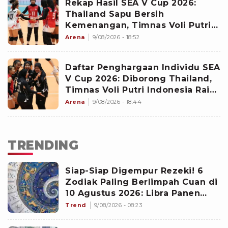
Rekap Hasil SEA V Cup 2026:
Thailand Sapu Bersih
Kemenangan, Timnas Voli Putri
Indonesia Stagnan
Arena
9/08/2026 - 18:52
Daftar Penghargaan Individu SEA
V Cup 2026: Diborong Thailand,
Timnas Voli Putri Indonesia Raih
1 Gelar Terbaik
Arena
9/08/2026 - 18:44
TRENDING
Siap-Siap Digempur Rezeki! 6
Zodiak Paling Berlimpah Cuan di
10 Agustus 2026: Libra Panen
Proyek Emas
Trend
9/08/2026 - 08:23