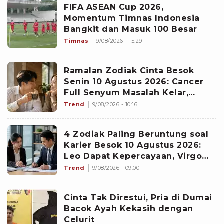
FIFA ASEAN Cup 2026,
Momentum Timnas Indonesia
Bangkit dan Masuk 100 Besar
Timnas
9/08/2026 - 15:29
Ramalan Zodiak Cinta Besok
Senin 10 Agustus 2026: Cancer
Full Senyum Masalah Kelar,
Scorpio Awas Terprovokasi
Trend
9/08/2026 - 10:16
Kabar Burung di Awal Pekan
4 Zodiak Paling Beruntung soal
Karier Besok 10 Agustus 2026:
Leo Dapat Kepercayaan, Virgo
Makin Diperhitungkan
Trend
9/08/2026 - 09:00
Cinta Tak Direstui, Pria di Dumai
Bacok Ayah Kekasih dengan
Celurit