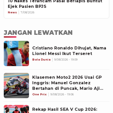
10 Nakes Terancam Pasal Berlapis Buntut
Ejek Pasien BPJS
News
7/08/2026
JANGAN LEWATKAN
Cristiano Ronaldo Dihujat, Nama
Lionel Messi Ikut Terseret
Bola Dunia
9/08/2026 - 19:09
Klasemen Moto2 2026 Usai GP
Inggris: Manuel Gonzalez
Bertahan di Puncak, Mario Aji
Jadi Juru Kunci
One Prix
9/08/2026 - 19:06
Rekap Hasil SEA V Cup 2026: