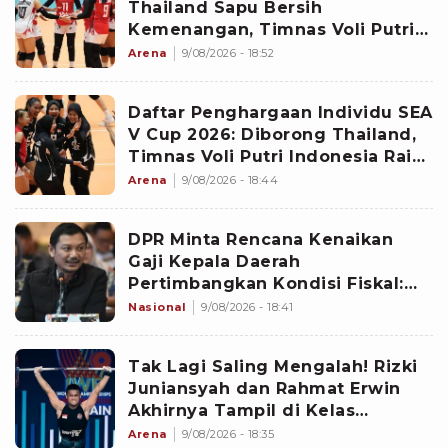
Thailand Sapu Bersih
Kemenangan, Timnas Voli Putri
Indonesia Stagnan
Arena
9/08/2026 - 18:52
Daftar Penghargaan Individu SEA
V Cup 2026: Diborong Thailand,
Timnas Voli Putri Indonesia Raih
1 Gelar Terbaik
Arena
9/08/2026 - 18:44
DPR Minta Rencana Kenaikan
Gaji Kepala Daerah
Pertimbangkan Kondisi Fiskal:
Harus Ada Parameter Objektif
Nasional
9/08/2026 - 18:41
Tak Lagi Saling Mengalah! Rizki
Juniansyah dan Rahmat Erwin
Akhirnya Tampil di Kelas
Berbeda, Indonesia Punya Dua
Arena
9/08/2026 - 18:35