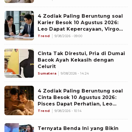
Kabar Burung di Awal Pekan
4 Zodiak Paling Beruntung soal
Karier Besok 10 Agustus 2026:
Leo Dapat Kepercayaan, Virgo
Makin Diperhitungkan
Trend
9/08/2026 - 09:00
Cinta Tak Direstui, Pria di Dumai
Bacok Ayah Kekasih dengan
Celurit
Sumatera
9/08/2026 - 14:24
4 Zodiak Paling Beruntung soal
Cinta Besok 10 Agustus 2026:
Pisces Dapat Perhatian, Leo
Makin Dekat dengan Si Dia
Trend
9/08/2026 - 10:14
Ternyata Benda Ini yang Bikin