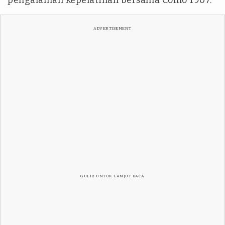
pengalaman kepelatihan bersama Como 1907.
ADVERTISEMENT
GULIR UNTUK LANJUT BACA