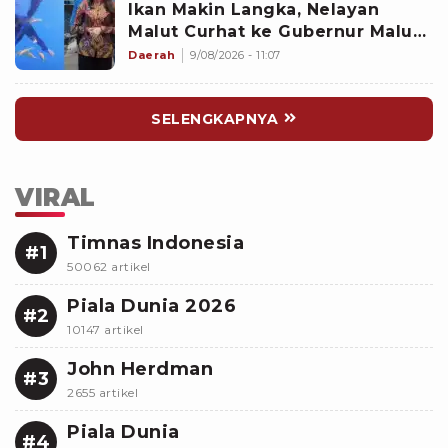
Ikan Makin Langka, Nelayan
Malut Curhat ke Gubernur Malut
Sherly Tjoanda soal Rumpon
Daerah
9/08/2026 - 11:07
Ilegal
SELENGKAPNYA
VIRAL
Timnas Indonesia
#1
50062 artikel
Piala Dunia 2026
#2
10147 artikel
John Herdman
#3
2655 artikel
Piala Dunia
#4