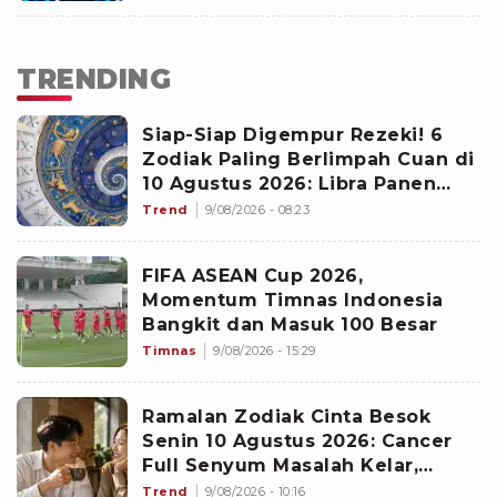
Senjata Emas di Asian Games
2026
TRENDING
Siap-Siap Digempur Rezeki! 6
Zodiak Paling Berlimpah Cuan di
10 Agustus 2026: Libra Panen
Proyek Emas
Trend
9/08/2026 - 08:23
FIFA ASEAN Cup 2026,
Momentum Timnas Indonesia
Bangkit dan Masuk 100 Besar
Timnas
9/08/2026 - 15:29
Ramalan Zodiak Cinta Besok
Senin 10 Agustus 2026: Cancer
Full Senyum Masalah Kelar,
Scorpio Awas Terprovokasi
Trend
9/08/2026 - 10:16