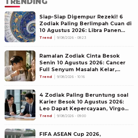
TRENDING
Siap-Siap Digempur Rezeki! 6
Zodiak Paling Berlimpah Cuan di
10 Agustus 2026: Libra Panen
Proyek Emas
Trend
9/08/2026 - 08:23
Ramalan Zodiak Cinta Besok
Senin 10 Agustus 2026: Cancer
Full Senyum Masalah Kelar,
Scorpio Awas Terprovokasi
Trend
9/08/2026 - 10:16
Kabar Burung di Awal Pekan
4 Zodiak Paling Beruntung soal
Karier Besok 10 Agustus 2026:
Leo Dapat Kepercayaan, Virgo
Makin Diperhitungkan
Trend
9/08/2026 - 09:00
FIFA ASEAN Cup 2026,