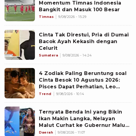
Momentum Timnas Indonesia
Bangkit dan Masuk 100 Besar
Timnas
9/08/2026 - 15:29
Cinta Tak Direstui, Pria di Dumai
Bacok Ayah Kekasih dengan
Celurit
Sumatera
9/08/2026 - 14:24
4 Zodiak Paling Beruntung soal
Cinta Besok 10 Agustus 2026:
Pisces Dapat Perhatian, Leo
Makin Dekat dengan Si Dia
Trend
9/08/2026 - 10:14
Ternyata Benda Ini yang Bikin
Ikan Makin Langka, Nelayan
Malut Curhat ke Gubernur Malut
Sherly Tjoanda soal Rumpon
Daerah
9/08/2026 - 11:07