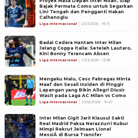
Proyek Masa Depan Inter Milan, Siap
Bajak Permata Como untuk Segarkan
Lini Tengah dan Pengganti Hakan
Calhanoglu
Liga Internasional
2/03/2026 - 16:13
Badai Cedera Hantam Inter Milan
Jelang Coppa Italia: Setelah Lautaro,
Kini Bonny Terancam Absen
Liga Internasional
2/03/2026 - 13:58
Mengaku Malu, Cesc Fabregas Minta
Maaf dan Sesali Insiden di Pinggir
Lapangan yang Bikin Allegri Diusir
Wasit pada Laga AC Milan vs Como
Liga Internasional
20/02/2026 - 10:47
Inter Milan Gigit Jari! Klausul Sakti
Real Madrid Paksa Nerazzurri Kubur
Mimpi Rekrut Jelmaan Lionel
MessiÂ di Bursa Transfer