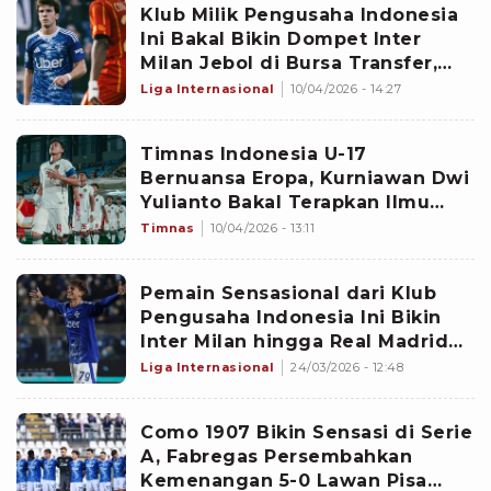
Klub Milik Pengusaha Indonesia
Ini Bakal Bikin Dompet Inter
Milan Jebol di Bursa Transfer,
Nerazzurri Dipaksa Bayar Mahal
Liga Internasional
10/04/2026 - 14:27
untuk 1 Wonderkid
Timnas Indonesia U-17
Bernuansa Eropa, Kurniawan Dwi
Yulianto Bakal Terapkan Ilmu
dari Liga Italia di Piala AFF 2026
Timnas
10/04/2026 - 13:11
Pemain Sensasional dari Klub
Pengusaha Indonesia Ini Bikin
Inter Milan hingga Real Madrid
Siap Perang Urat Saraf di Bursa
Liga Internasional
24/03/2026 - 12:48
Transfer
Como 1907 Bikin Sensasi di Serie
A, Fabregas Persembahkan
Kemenangan 5-0 Lawan Pisa