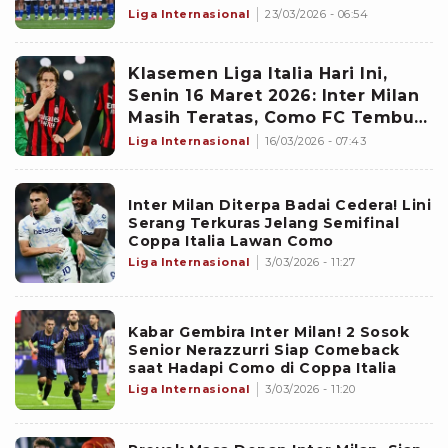
untuk Mendiang Bambang
Liga Internasional
23/03/2026 - 06:54
Hartono
Klasemen Liga Italia Hari Ini,
Senin 16 Maret 2026: Inter Milan
Masih Teratas, Como FC Tembus
4 Besar Kangkangi Juventus
Liga Internasional
16/03/2026 - 07:43
Inter Milan Diterpa Badai Cedera! Lini
Serang Terkuras Jelang Semifinal
Coppa Italia Lawan Como
Liga Internasional
3/03/2026 - 11:27
Kabar Gembira Inter Milan! 2 Sosok
Senior Nerazzurri Siap Comeback
saat Hadapi Como di Coppa Italia
Liga Internasional
3/03/2026 - 11:20