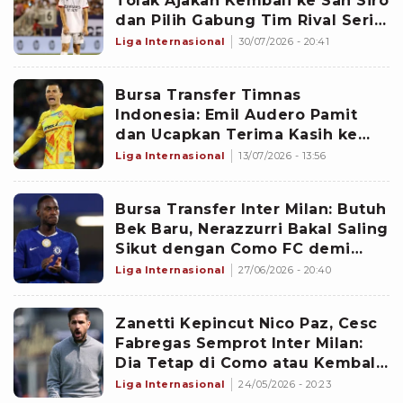
Tolak Ajakan Kembali ke San Siro
dan Pilih Gabung Tim Rival Serie
A Musim Depan
Liga Internasional
30/07/2026 - 20:41
Bursa Transfer Timnas
Indonesia: Emil Audero Pamit
dan Ucapkan Terima Kasih ke
Cremonese, Comeback ke Como
Liga Internasional
13/07/2026 - 13:56
Musim Depan
Bursa Transfer Inter Milan: Butuh
Bek Baru, Nerazzurri Bakal Saling
Sikut dengan Como FC demi
Bintang Chelsea
Liga Internasional
27/06/2026 - 20:40
Zanetti Kepincut Nico Paz, Cesc
Fabregas Semprot Inter Milan:
Dia Tetap di Como atau Kembali
ke Real Madrid
Liga Internasional
24/05/2026 - 20:23