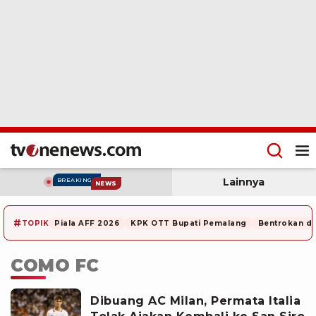
Lainnya
BREAKING
NEWS
#
TOPIK
Piala AFF 2026
KPK OTT Bupati Pemalang
Bentrokan di
COMO FC
Dibuang AC Milan, Permata Italia