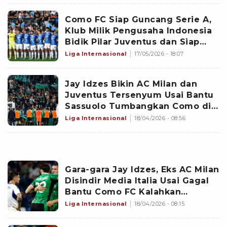
Como FC Siap Guncang Serie A,
Klub Milik Pengusaha Indonesia
Bidik Pilar Juventus dan Siap
Jorjoran di Bursa Transfer
Liga Internasional
17/05/2026 - 18:07
Jay Idzes Bikin AC Milan dan
Juventus Tersenyum Usai Bantu
Sassuolo Tumbangkan Como di
Liga Italia, Ini Penyebabnya
Liga Internasional
18/04/2026 - 08:56
Gara-gara Jay Idzes, Eks AC Milan
Disindir Media Italia Usai Gagal
Bantu Como FC Kalahkan
Sassuolo
Liga Internasional
18/04/2026 - 08:15