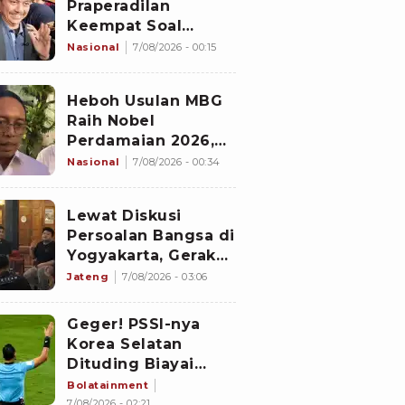
Praperadilan
Keempat Soal
Status Cekal
Nasional
7/08/2026 - 00:15
Heboh Usulan MBG
Raih Nobel
Perdamaian 2026,
Istana Akhirnya
Nasional
7/08/2026 - 00:34
Buka Suara
Lewat Diskusi
Persoalan Bangsa di
Yogyakarta, Gerakan
Iqra Indonesia
Jateng
7/08/2026 - 03:06
Terbentuk
Geger! PSSI-nya
Korea Selatan
Dituding Biayai
Hiburan Seks untuk
Bolatainment
Wasit Asing, KFA
7/08/2026 - 02:21