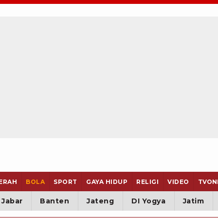
ERAH
BOLA
SPORT
GAYA HIDUP
RELIGI
VIDEO
TVON
Jabar
Banten
Jateng
DI Yogya
Jatim