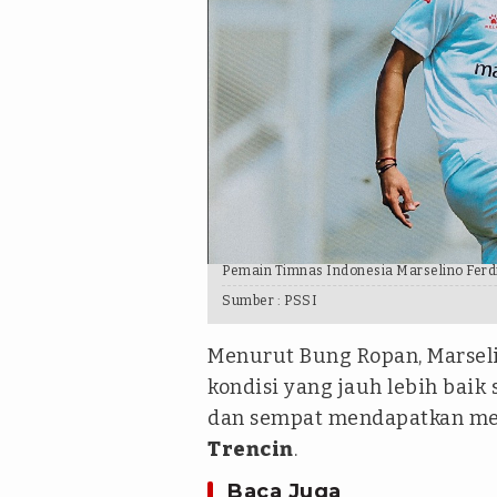
Pemain Timnas Indonesia Marselino Ferd
Sumber :
PSSI
Menurut Bung Ropan, Marsel
kondisi yang jauh lebih bai
dan sempat mendapatkan men
Trencin
.
Baca Juga