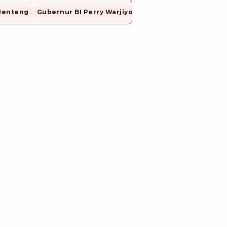
Menteng
Gubernur BI Perry Warjiyo Mundur