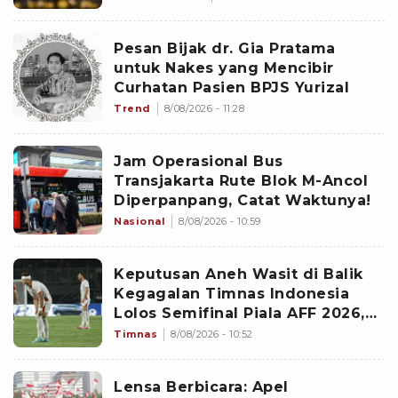
Pesan Bijak dr. Gia Pratama
untuk Nakes yang Mencibir
Curhatan Pasien BPJS Yurizal
Trend
8/08/2026 - 11:28
Jam Operasional Bus
Transjakarta Rute Blok M-Ancol
Diperpanpang, Catat Waktunya!
Nasional
8/08/2026 - 10:59
Keputusan Aneh Wasit di Balik
Kegagalan Timnas Indonesia
Lolos Semifinal Piala AFF 2026,
Untungkan Singapura dan
Timnas
8/08/2026 - 10:52
Rugikan Garuda
Lensa Berbicara: Apel