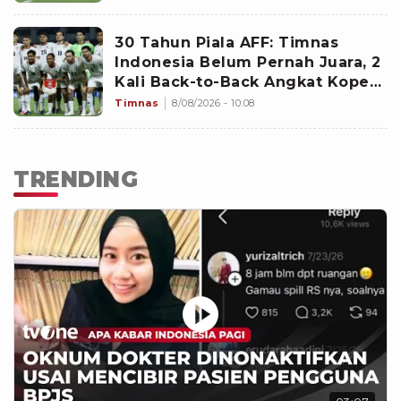
Garuda
30 Tahun Piala AFF: Timnas
Indonesia Belum Pernah Juara, 2
Kali Back-to-Back Angkat Koper
di Fase Grup
Timnas
8/08/2026 - 10:08
TRENDING