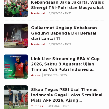
Kebangsaan Jaga Jakarta, Wujud
Sinergi TNI-Polri dan Masyarakat
Nasional
8/08/2026 - 10:30
Gulkarmat Ungkap Kebakaran
Gedung Bapenda DKI Berasal
dari Lantai 11
Nasional
8/08/2026 - 10:29
Link Live Streaming SEA V Cup
2026, Sabtu 8 Agustus: Ujian
Timnas Voli Putri Indonesia
Untuk Lanjutkan Kemenangan
Arena
8/08/2026 - 10:25
Sikap Tegas PSSI Usai Timnas
Indonesia Gagal Lolos Semifinal
Piala AFF 2026, Ajang
Selanjutnya Jadi Pembuktian
Timnas
8/08/2026 - 10:23