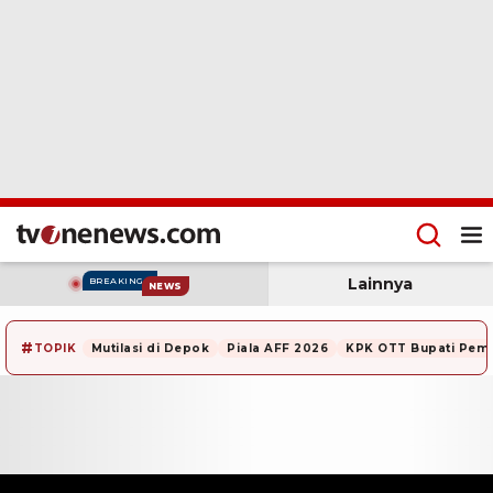
Lainnya
BREAKING
NEWS
#
TOPIK
Mutilasi di Depok
Piala AFF 2026
KPK OTT Bupati Pem