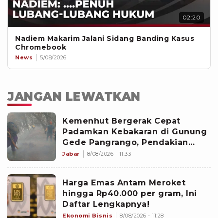
02:20
Nadiem Makarim Jalani Sidang Banding Kasus
Chromebook
News
5/08/2026
JANGAN LEWATKAN
Kemenhut Bergerak Cepat
Padamkan Kebakaran di Gunung
Gede Pangrango, Pendakian
Ditutup
Jabar
8/08/2026 - 11:33
Harga Emas Antam Meroket
hingga Rp40.000 per gram, Ini
Daftar Lengkapnya!
Ekonomi Bisnis
8/08/2026 - 11:28