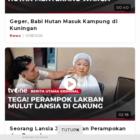
00:40
Geger, Babi Hutan Masuk Kampung di
Kuningan
News
5/08/2026
02:18
Seorang Lansia Jadi Korban Perampokan
TUTUP
dan Penyekapan
ADVERTISEMENT