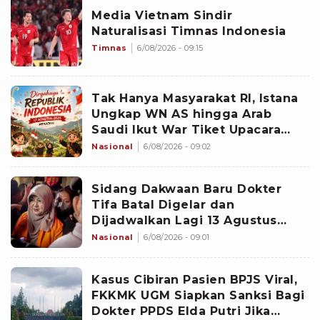
Media Vietnam Sindir
Naturalisasi Timnas Indonesia
Timnas
6/08/2026 - 09:15
Tak Hanya Masyarakat RI, Istana
Ungkap WN AS hingga Arab
Saudi Ikut War Tiket Upacara
HUT ke-81
Nasional
6/08/2026 - 09:02
Sidang Dakwaan Baru Dokter
Tifa Batal Digelar dan
Dijadwalkan Lagi 13 Agustus
2026, PN Jaktim Ungkap
Nasional
6/08/2026 - 09:01
Penyebabnya
Kasus Cibiran Pasien BPJS Viral,
FKKMK UGM Siapkan Sanksi Bagi
Dokter PPDS Elda Putri Jika