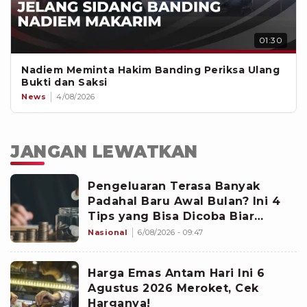
01:30
Nadiem Meminta Hakim Banding Periksa Ulang
Bukti dan Saksi
News
4/08/2026
JANGAN LEWATKAN
Pengeluaran Terasa Banyak
Padahal Baru Awal Bulan? Ini 4
Tips yang Bisa Dicoba Biar
Pengeluaran Lebih Teratur!
Nasional
6/08/2026 - 09:47
Harga Emas Antam Hari Ini 6
Agustus 2026 Meroket, Cek
Harganya!