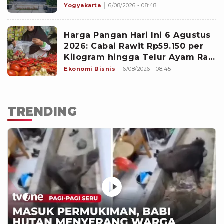
Terbukti Melanggar
Yogyakarta
6/08/2026 - 08:48
Harga Pangan Hari Ini 6 Agustus
2026: Cabai Rawit Rp59.150 per
Kilogram hingga Telur Ayam Ras
Rp29.550 per Kilogram
Ekonomi Bisnis
6/08/2026 - 08:45
TRENDING