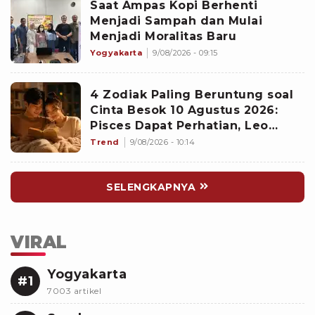
Saat Ampas Kopi Berhenti
Menjadi Sampah dan Mulai
Menjadi Moralitas Baru
Yogyakarta
9/08/2026 - 09:15
4 Zodiak Paling Beruntung soal
Cinta Besok 10 Agustus 2026:
Pisces Dapat Perhatian, Leo
Makin Dekat dengan Si Dia
Trend
9/08/2026 - 10:14
SELENGKAPNYA
VIRAL
Yogyakarta
#1
7003 artikel