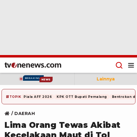
Lainnya
BREAKING
NEWS
#
TOPIK
Piala AFF 2026
KPK OTT Bupati Pemalang
Bentrokan di
DAERAH
Lima Orang Tewas Akibat
Kecelakaan Maut di Tol