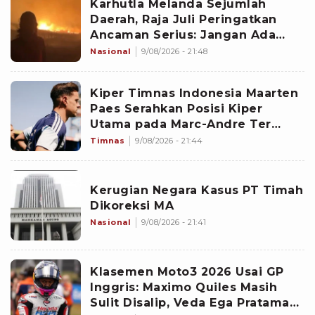
Karhutla Melanda Sejumlah
Daerah, Raja Juli Peringatkan
Ancaman Serius: Jangan Ada
yang Main Api
Nasional
9/08/2026 - 21:48
Kiper Timnas Indonesia Maarten
Paes Serahkan Posisi Kiper
Utama pada Marc-Andre Ter
Stegen, Ajax Curi Poin Penuh di
Timnas
9/08/2026 - 21:44
Laga Perdana Liga Belanda
Kerugian Negara Kasus PT Timah
Dikoreksi MA
Nasional
9/08/2026 - 21:41
Klasemen Moto3 2026 Usai GP
Inggris: Maximo Quiles Masih
Sulit Disalip, Veda Ega Pratama