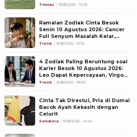
Timnas
9/08/2026 - 15:29
Ramalan Zodiak Cinta Besok
Senin 10 Agustus 2026: Cancer
Full Senyum Masalah Kelar,
Scorpio Awas Terprovokasi
Trend
9/08/2026 - 10:16
Kabar Burung di Awal Pekan
4 Zodiak Paling Beruntung soal
Karier Besok 10 Agustus 2026:
Leo Dapat Kepercayaan, Virgo
Makin Diperhitungkan
Trend
9/08/2026 - 09:00
Cinta Tak Direstui, Pria di Dumai
Bacok Ayah Kekasih dengan
Celurit
Sumatera
9/08/2026 - 14:24