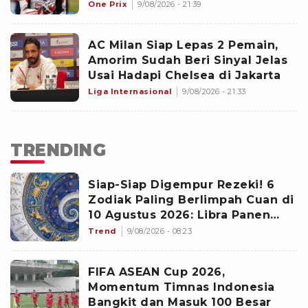
Ancam 5 Besar
One Prix
9/08/2026 - 21:39
AC Milan Siap Lepas 2 Pemain,
Amorim Sudah Beri Sinyal Jelas
Usai Hadapi Chelsea di Jakarta
Liga Internasional
9/08/2026 - 21:33
TRENDING
Siap-Siap Digempur Rezeki! 6
Zodiak Paling Berlimpah Cuan di
10 Agustus 2026: Libra Panen
Proyek Emas
Trend
9/08/2026 - 08:23
FIFA ASEAN Cup 2026,
Momentum Timnas Indonesia
Bangkit dan Masuk 100 Besar