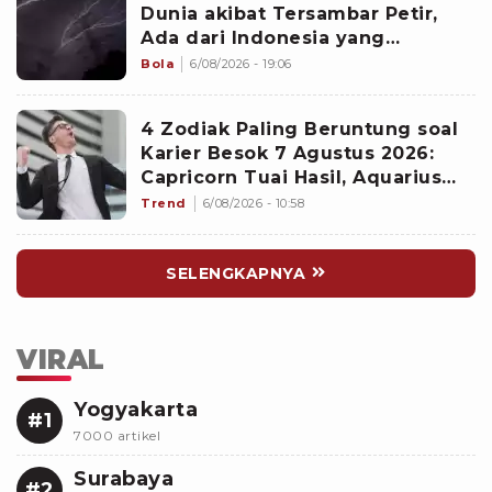
Dunia akibat Tersambar Petir,
Ada dari Indonesia yang
Namanya sudah Tersohor
Bola
6/08/2026 - 19:06
4 Zodiak Paling Beruntung soal
Karier Besok 7 Agustus 2026:
Capricorn Tuai Hasil, Aquarius
Mencuri Perhatian Atasan
Trend
6/08/2026 - 10:58
SELENGKAPNYA
VIRAL
Yogyakarta
#1
7000 artikel
Surabaya
#2