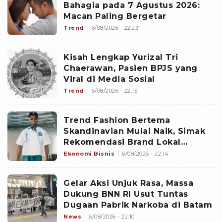
Bahagia pada 7 Agustus 2026:
Macan Paling Bergetar
Trend
6/08/2026 - 22:23
Kisah Lengkap Yurizal Tri
Chaerawan, Pasien BPJS yang
Viral di Media Sosial
Trend
6/08/2026 - 22:15
Trend Fashion Bertema
Skandinavian Mulai Naik, Simak
Rekomendasi Brand Lokal
Dengan Harga Yang Affordable
Ekonomi Bisnis
6/08/2026 - 22:14
Gelar Aksi Unjuk Rasa, Massa
Dukung BNN RI Usut Tuntas
Dugaan Pabrik Narkoba di Batam
News
6/08/2026 - 22:10