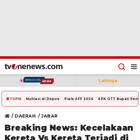
Lainnya
BREAKING
NEWS
#
TOPIK
Mutilasi di Depok
Piala AFF 2026
KPK OTT Bupati Pem
DAERAH
JABAR
Breaking News: Kecelakaan
Kereta Vs Kereta Terjadi di