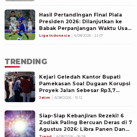
Hasil Pertandingan Final Piala
Presiden 2026: Dilanjutkan ke
Babak Perpanjangan Waktu Usai
Persib Vs Persebaya Berakhir
Liga Indonesia
6/08/2026 - 22:07
Imbang
TRENDING
Kejari Geledah Kantor Bupati
Pamekasan Soal Dugaan Korupsi
Proyek Jalan Sebesar Rp3,7
Milliar
Jatim
6/08/2026 - 10:12
Siap-Siap Kebanjiran Rezeki! 6
Zodiak Paling Bercuan Deras di 7
Agustus 2026: Libra Panen Dana
Ekstra
Trend
6/08/2026 - 06:28