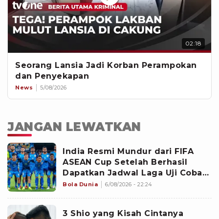
02:18
Seorang Lansia Jadi Korban Perampokan
dan Penyekapan
News
5/08/2026
JANGAN LEWATKAN
India Resmi Mundur dari FIFA
ASEAN Cup Setelah Berhasil
Dapatkan Jadwal Laga Uji Coba
Internasional Vs Brasil?
Bola Dunia
6/08/2026 - 22:24
3 Shio yang Kisah Cintanya