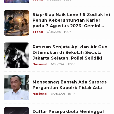
Siap-Siap Naik Level! 6 Zodiak Ini
Penuh Keberuntungan Karier
pada 7 Agustus 2026: Gemini
Punya Senjata Utama
Trend
6/08/2026 - 14:07
Ratusan Senjata Api dan Air Gun
Ditemukan di Sekolah Swasta
Jakarta Selatan, Polisi Selidiki
Nasional
6/08/2026 - 12:07
Mensesneg Bantah Ada Surpres
Pergantian Kapolri: Tidak Ada
Nasional
6/08/2026 - 15:47
Daftar Pesepakbola Meninggal