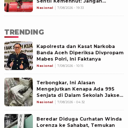
Sentil Kemenhut: Jangan
Nunggu Api Besar
Nasional
7/08/2026 - 19:33
TRENDING
Kapolresta dan Kasat Narkoba
Banda Aceh Diperiksa Divpropam
Mabes Polri, Ini Faktanya
Nasional
7/08/2026 - 10:15
Terbongkar, Ini Alasan
Mengejutkan Kenapa Ada 995
Senjata di Dalam Sekolah Jaksel
Sejak 2020
Nasional
7/08/2026 - 04:32
Beredar Diduga Curhatan Winda
Lorenza ke Sahabat, Temukan