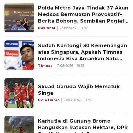
Polda Metro Jaya Tindak 37 Akun
Medsos Bermuatan Provokatif-
Berita Bohong, Sembilan Pegiat
Jadi Tersangka
Nasional
7/08/2026 - 19:50
Sudah Kantongi 30 Kemenangan
atas Singapura, Apakah Timnas
Indonesia Bisa Amankan Satu
Tiket Semifinal Piala AFF 2026?
Timnas
7/08/2026 - 19:38
Skuad Garuda Wajib Mematuk
Singa
Bola Dunia
7/08/2026 - 19:37
Karhutla di Gunung Bromo
Hanguskan Ratusan Hektare, DPR