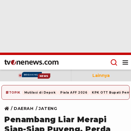
Lainnya
BREAKING
NEWS
#
TOPIK
Mutilasi di Depok
Piala AFF 2026
KPK OTT Bupati Pem
DAERAH
JATENG
Penambang Liar Merapi
Siap-Siap Puyeng, Perda