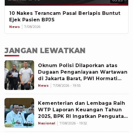
10 Nakes Terancam Pasal Berlapis Buntut
Ejek Pasien BPJS
News
7/08/2026
JANGAN LEWATKAN
Oknum Polisi Dilaporkan atas
Dugaan Penganiayaan Wartawan
di Jakarta Barat, PWI Hormati
Proses Hukum
News
7/08/2026 - 19:55
Kementerian dan Lembaga Raih
WTP Laporan Keuangan Tahun
2025, BPK RI Ingatkan Penguatan
Tata Kelola Pemerintahan
Nasional
7/08/2026 - 19:52