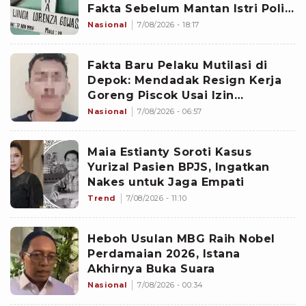
Fakta Sebelum Mantan Istri Polisi
di Medan Tewas
Nasional
7/08/2026 - 18:17
Fakta Baru Pelaku Mutilasi di
Depok: Mendadak Resign Kerja
Goreng Piscok Usai Izin
Interview di Mal
Nasional
7/08/2026 - 06:57
Maia Estianty Soroti Kasus
Yurizal Pasien BPJS, Ingatkan
Nakes untuk Jaga Empati
Trend
7/08/2026 - 11:10
Heboh Usulan MBG Raih Nobel
Perdamaian 2026, Istana
Akhirnya Buka Suara
Nasional
7/08/2026 - 00:34