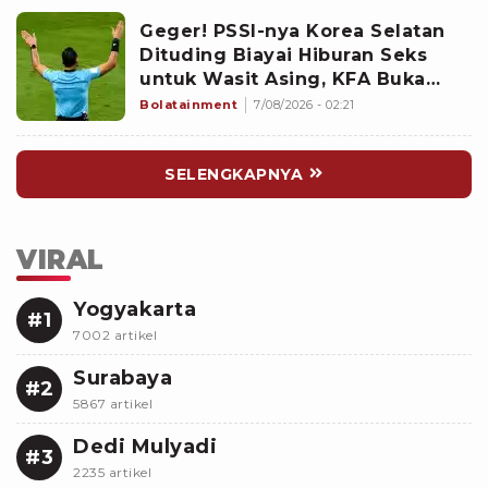
Geger! PSSI-nya Korea Selatan
Dituding Biayai Hiburan Seks
untuk Wasit Asing, KFA Buka
Suara
Bolatainment
7/08/2026 - 02:21
SELENGKAPNYA
VIRAL
Yogyakarta
#1
7002 artikel
Surabaya
#2
5867 artikel
Dedi Mulyadi
#3
2235 artikel