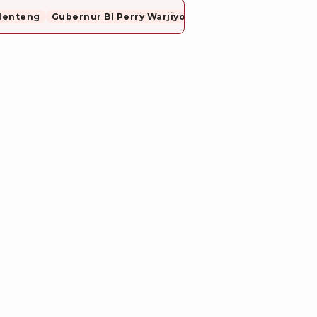
Menteng
Gubernur BI Perry Warjiyo Mundur