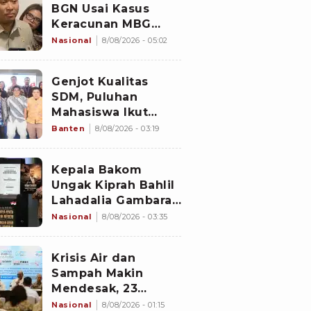
BGN Usai Kasus
Keracunan MBG
Kembali Terjadi
Nasional
8/08/2026 - 05:02
Genjot Kualitas
SDM, Puluhan
Mahasiswa Ikut
Program di
Banten
8/08/2026 - 03:19
Switzerland
Kepala Bakom
Ungak Kiprah Bahlil
Lahadalia Gambaran
'Indonesia Dream'
Nasional
8/08/2026 - 03:35
Krisis Air dan
Sampah Makin
Mendesak, 23
Negara Berkumpul
Nasional
8/08/2026 - 01:15