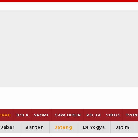
ERAH
BOLA
SPORT
GAYA HIDUP
RELIGI
VIDEO
TVON
Jabar
Banten
Jateng
DI Yogya
Jatim