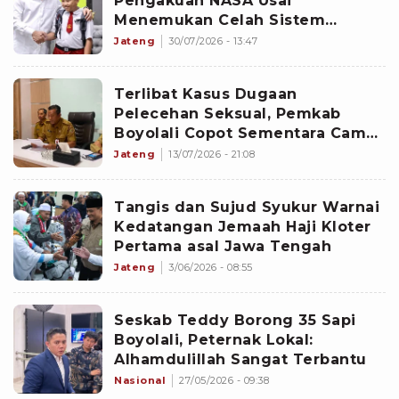
Pengakuan NASA Usai
Menemukan Celah Sistem
Keamanannya, Gubernur Jateng
Jateng
30/07/2026 - 13:47
Beri Hadiah Laptop
Terlibat Kasus Dugaan
Pelecehan Seksual, Pemkab
Boyolali Copot Sementara Camat
dari Jabatan
Jateng
13/07/2026 - 21:08
Tangis dan Sujud Syukur Warnai
Kedatangan Jemaah Haji Kloter
Pertama asal Jawa Tengah
Jateng
3/06/2026 - 08:55
Seskab Teddy Borong 35 Sapi
Boyolali, Peternak Lokal:
Alhamdulillah Sangat Terbantu
Nasional
27/05/2026 - 09:38