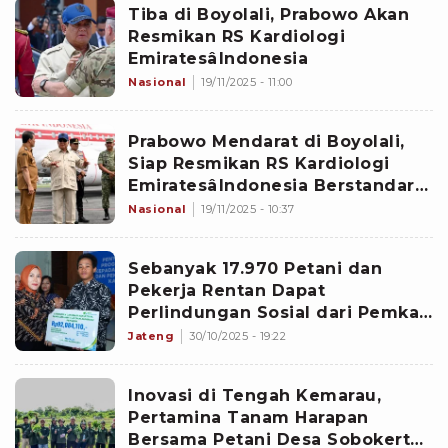
Tiba di Boyolali, Prabowo Akan
Resmikan RS Kardiologi
EmiratesâIndonesia
Nasional
19/11/2025 - 11:00
Prabowo Mendarat di Boyolali,
Siap Resmikan RS Kardiologi
EmiratesâIndonesia Berstandar
Internasional
Nasional
19/11/2025 - 10:37
Sebanyak 17.970 Petani dan
Pekerja Rentan Dapat
Perlindungan Sosial dari Pemkab
Boyolali
Jateng
30/10/2025 - 19:22
Inovasi di Tengah Kemarau,
Pertamina Tanam Harapan
Bersama Petani Desa Sobokerto