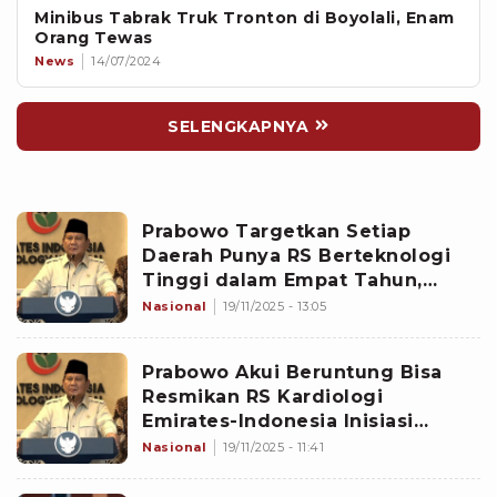
Minibus Tabrak Truk Tronton di Boyolali, Enam
Orang Tewas
News
14/07/2024
SELENGKAPNYA
Prabowo Targetkan Setiap
Daerah Punya RS Berteknologi
Tinggi dalam Empat Tahun,
Instruksikan Pembangunan 66
Nasional
19/11/2025 - 13:05
Fasilitas Baru
Prabowo Akui Beruntung Bisa
Resmikan RS Kardiologi
Emirates-Indonesia Inisiasi
Jokowi: Takdir Itu Tak Bisa
Nasional
19/11/2025 - 11:41
Ditolak