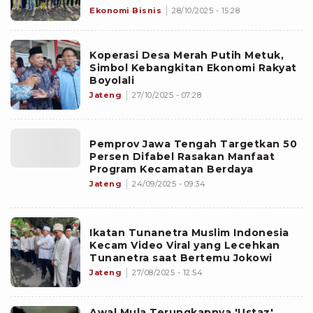
Boyolali
Ekonomi Bisnis
28/10/2025 - 15:28
Koperasi Desa Merah Putih Metuk,
Simbol Kebangkitan Ekonomi Rakyat
Boyolali
Jateng
27/10/2025 - 07:28
Pemprov Jawa Tengah Targetkan 50
Persen Difabel Rasakan Manfaat
Program Kecamatan Berdaya
Jateng
24/09/2025 - 09:34
Ikatan Tunanetra Muslim Indonesia
Kecam Video Viral yang Lecehkan
Tunanetra saat Bertemu Jokowi
Jateng
27/08/2025 - 12:54
Awal Mula Terungkapnya 'Ustaz'