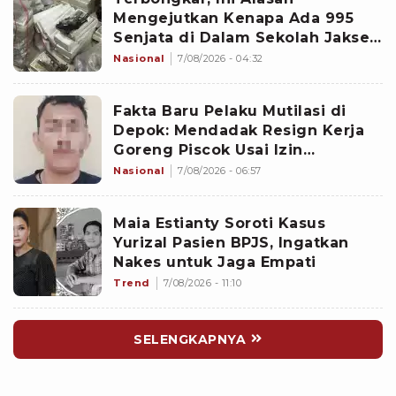
Mengejutkan Kenapa Ada 995
Senjata di Dalam Sekolah Jaksel
Sejak 2020
Nasional
7/08/2026 - 04:32
Fakta Baru Pelaku Mutilasi di
Depok: Mendadak Resign Kerja
Goreng Piscok Usai Izin
Interview di Mal
Nasional
7/08/2026 - 06:57
Maia Estianty Soroti Kasus
Yurizal Pasien BPJS, Ingatkan
Nakes untuk Jaga Empati
Trend
7/08/2026 - 11:10
SELENGKAPNYA