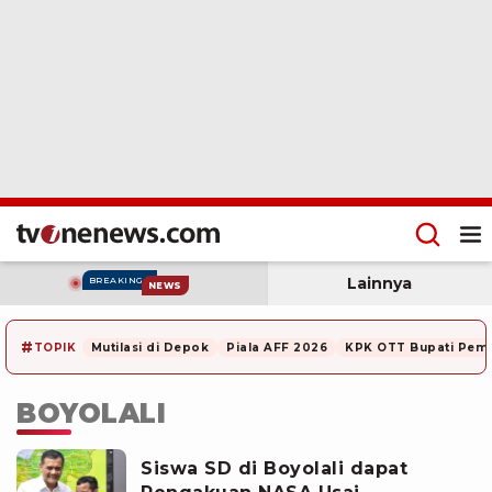
Lainnya
BREAKING
NEWS
#
TOPIK
Mutilasi di Depok
Piala AFF 2026
KPK OTT Bupati Pem
BOYOLALI
Siswa SD di Boyolali dapat