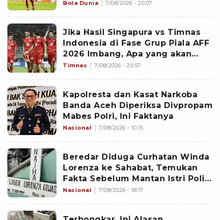
Bola Dunia
7/08/2026 - 20:07
Jika Hasil Singapura vs Timnas
Indonesia di Fase Grup Piala AFF
2026 Imbang, Apa yang akan
Terjadi?
Timnas
7/08/2026 - 20:57
Kapolresta dan Kasat Narkoba
Banda Aceh Diperiksa Divpropam
Mabes Polri, Ini Faktanya
Nasional
7/08/2026 - 10:15
Beredar Diduga Curhatan Winda
Lorenza ke Sahabat, Temukan
Fakta Sebelum Mantan Istri Polisi
di Medan Tewas
Nasional
7/08/2026 - 18:17
Terbongkar, Ini Alasan