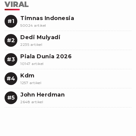
VIRAL
Timnas Indonesia
#1
50024 artikel
Dedi Mulyadi
#2
2235 artikel
Piala Dunia 2026
#3
10147 artikel
Kdm
#4
1257 artikel
John Herdman
#5
2648 artikel