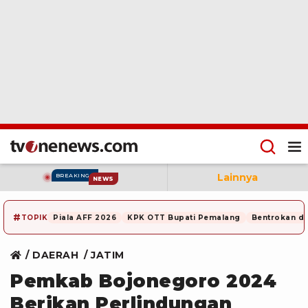
Lainnya
BREAKING
NEWS
#
TOPIK
Piala AFF 2026
KPK OTT Bupati Pemalang
Bentrokan di
DAERAH
JATIM
Pemkab Bojonegoro 2024
Berikan Perlindungan