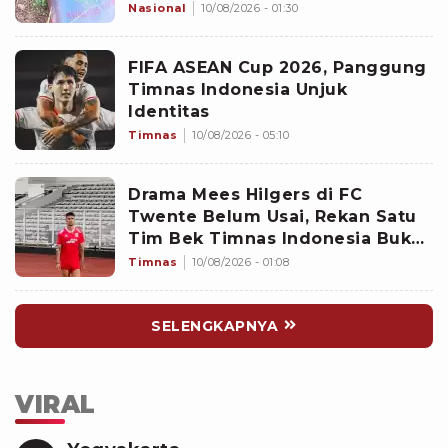
Tersangka Membuangnya dan
Nasional
10/08/2026 - 01:30
Aliran Air
FIFA ASEAN Cup 2026, Panggung
Timnas Indonesia Unjuk
Identitas
Timnas
10/08/2026 - 05:10
Drama Mees Hilgers di FC
Twente Belum Usai, Rekan Satu
Tim Bek Timnas Indonesia Buka
Suara: Kedua Pihak Saling
Timnas
10/08/2026 - 01:08
Kecewa
SELENGKAPNYA
VIRAL