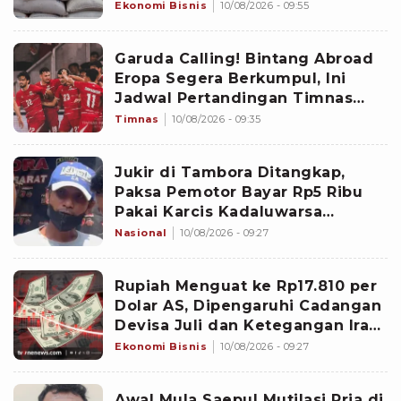
Ekonomi Bisnis
10/08/2026 - 09:55
Garuda Calling! Bintang Abroad
Eropa Segera Berkumpul, Ini
Jadwal Pertandingan Timnas
Indonesia di FIFA ASEAN Cup
Timnas
10/08/2026 - 09:35
2026
Jukir di Tambora Ditangkap,
Paksa Pemotor Bayar Rp5 Ribu
Pakai Karcis Kadaluwarsa
Berujung Cekcok
Nasional
10/08/2026 - 09:27
Rupiah Menguat ke Rp17.810 per
Dolar AS, Dipengaruhi Cadangan
Devisa Juli dan Ketegangan Iran-
AS di Timur Tengah
Ekonomi Bisnis
10/08/2026 - 09:27
Awal Mula Saepul Mutilasi Pria di