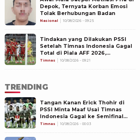
Depok, Ternyata Korban Emosi
Tolak Berhubungan Badan
Nasional
10/08/2026 - 09:25
Tindakan yang Dilakukan PSSI
Setelah Timnas Indonesia Gagal
Total di Piala AFF 2026,
Berbenah Jelang FIFA ASEAN Cup
Timnas
10/08/2026 - 09:21
2026
TRENDING
Tangan Kanan Erick Thohir di
PSSI Minta Maaf Usai Timnas
Indonesia Gagal ke Semifinal
Piala AFF 2026: Jangan Hujat
Timnas
10/08/2026 - 00:03
Pemain