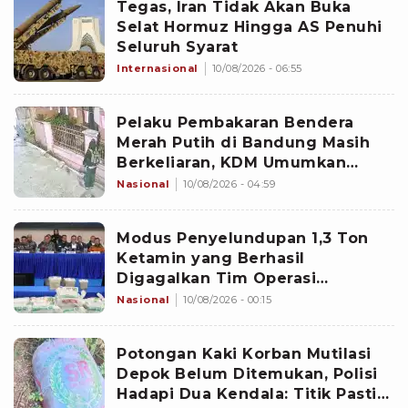
Tegas, Iran Tidak Akan Buka
Selat Hormuz Hingga AS Penuhi
Seluruh Syarat
Internasional
10/08/2026 - 06:55
Pelaku Pembakaran Bendera
Merah Putih di Bandung Masih
Berkeliaran, KDM Umumkan
Sayembara Berhadiah
Nasional
10/08/2026 - 04:59
Modus Penyelundupan 1,3 Ton
Ketamin yang Berhasil
Digagalkan Tim Operasi
Gabungan di Perairan Natuna
Nasional
10/08/2026 - 00:15
Potongan Kaki Korban Mutilasi
Depok Belum Ditemukan, Polisi
Hadapi Dua Kendala: Titik Pasti