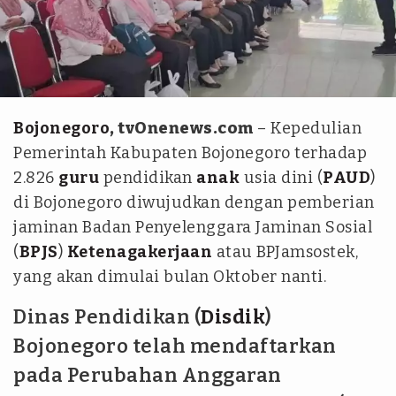
dewi rina
Bojonegoro
, tvOnenews.com
– Kepedulian
Pemerintah Kabupaten Bojonegoro terhadap
2.826
guru
pendidikan
anak
usia dini (
PAUD
)
di Bojonegoro diwujudkan dengan pemberian
jaminan Badan Penyelenggara Jaminan Sosial
(
BPJS
)
Ketenagakerjaan
atau BPJamsostek,
yang akan dimulai bulan Oktober nanti.
Dinas Pendidikan (
Disdik
)
Bojonegoro telah mendaftarkan
pada Perubahan Anggaran