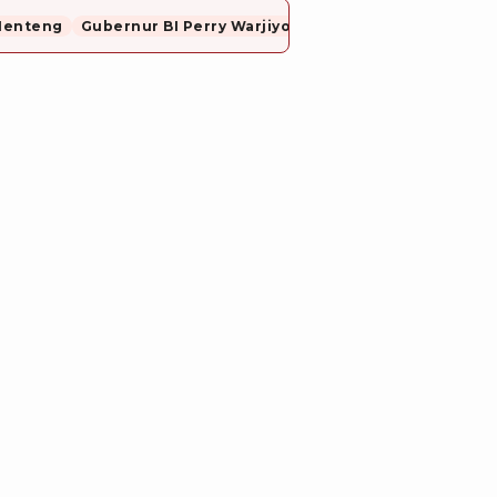
Menteng
Gubernur BI Perry Warjiyo Mundur