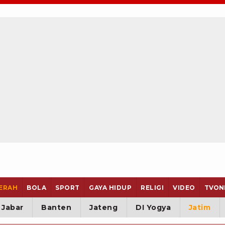
ERAH
BOLA
SPORT
GAYA HIDUP
RELIGI
VIDEO
TVON
Jabar
Banten
Jateng
DI Yogya
Jatim