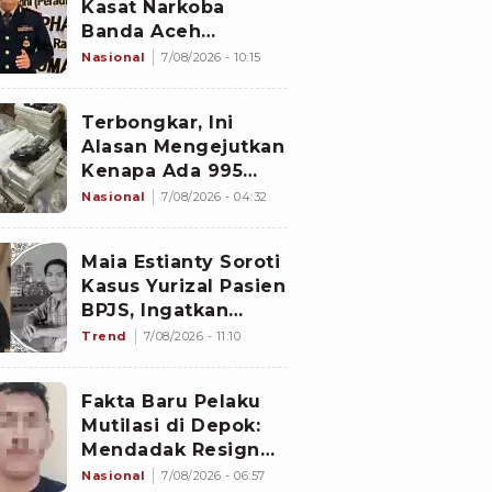
Kasat Narkoba
Banda Aceh
Diperiksa
Nasional
7/08/2026 - 10:15
Divpropam Mabes
Polri, Ini Faktanya
Terbongkar, Ini
Alasan Mengejutkan
Kenapa Ada 995
Senjata di Dalam
Nasional
7/08/2026 - 04:32
Sekolah Jaksel
Sejak 2020
Maia Estianty Soroti
Kasus Yurizal Pasien
BPJS, Ingatkan
Nakes untuk Jaga
Trend
7/08/2026 - 11:10
Empati
Fakta Baru Pelaku
Mutilasi di Depok:
Mendadak Resign
Kerja Goreng Piscok
Nasional
7/08/2026 - 06:57