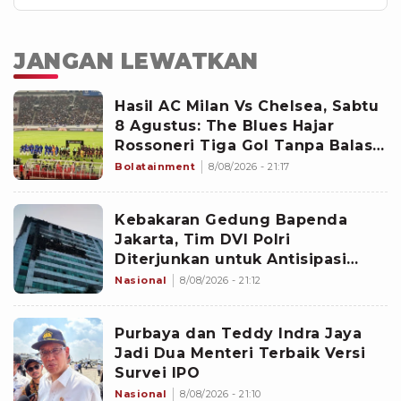
JANGAN LEWATKAN
Hasil AC Milan Vs Chelsea, Sabtu
8 Agustus: The Blues Hajar
Rossoneri Tiga Gol Tanpa Balas
di Stadion Gelora Bung Karno
Bolatainment
8/08/2026 - 21:17
Kebakaran Gedung Bapenda
Jakarta, Tim DVI Polri
Diterjunkan untuk Antisipasi
Identifikasi Korban
Nasional
8/08/2026 - 21:12
Purbaya dan Teddy Indra Jaya
Jadi Dua Menteri Terbaik Versi
Survei IPO
Nasional
8/08/2026 - 21:10