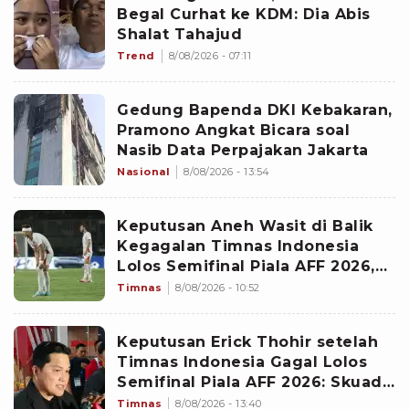
Begal Curhat ke KDM: Dia Abis
Shalat Tahajud
Trend
8/08/2026 - 07:11
Gedung Bapenda DKI Kebakaran,
Pramono Angkat Bicara soal
Nasib Data Perpajakan Jakarta
Nasional
8/08/2026 - 13:54
Keputusan Aneh Wasit di Balik
Kegagalan Timnas Indonesia
Lolos Semifinal Piala AFF 2026,
Untungkan Singapura dan
Timnas
8/08/2026 - 10:52
Rugikan Garuda
Keputusan Erick Thohir setelah
Timnas Indonesia Gagal Lolos
Semifinal Piala AFF 2026: Skuad
John Herdman Dievaluasi
Timnas
8/08/2026 - 13:40