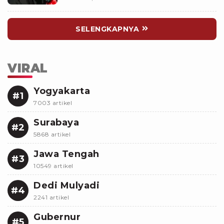
SELENGKAPNYA
VIRAL
Yogyakarta
#1
7003 artikel
Surabaya
#2
5868 artikel
Jawa Tengah
#3
10549 artikel
Dedi Mulyadi
#4
2241 artikel
Gubernur
#5