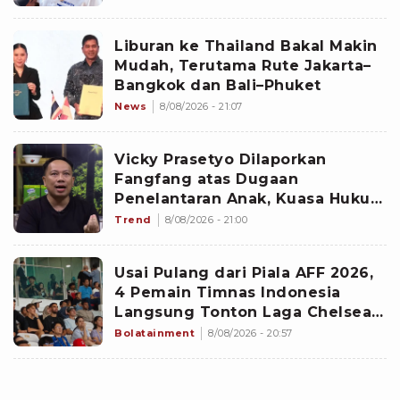
Liburan ke Thailand Bakal Makin
Mudah, Terutama Rute Jakarta–
Bangkok dan Bali–Phuket
News
8/08/2026 - 21:07
Vicky Prasetyo Dilaporkan
Fangfang atas Dugaan
Penelantaran Anak, Kuasa Hukum
Justru Soroti Status Pernikahan
Trend
8/08/2026 - 21:00
Usai Pulang dari Piala AFF 2026,
4 Pemain Timnas Indonesia
Langsung Tonton Laga Chelsea
Menghadapi AC Milan di GBK
Bolatainment
8/08/2026 - 20:57