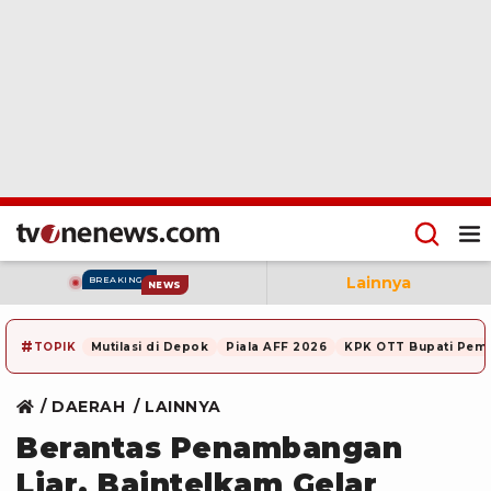
Lainnya
BREAKING
NEWS
#
TOPIK
Mutilasi di Depok
Piala AFF 2026
KPK OTT Bupati Pem
DAERAH
LAINNYA
Berantas Penambangan
Liar, Baintelkam Gelar