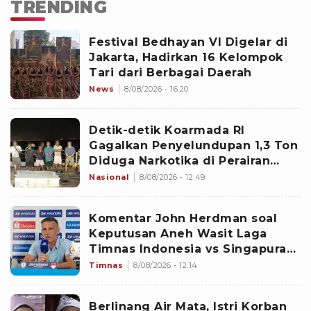
TRENDING
Festival Bedhayan VI Digelar di
Jakarta, Hadirkan 16 Kelompok
Tari dari Berbagai Daerah
News
8/08/2026 - 16:20
Detik-detik Koarmada RI
Gagalkan Penyelundupan 1,3 Ton
Diduga Narkotika di Perairan
Bintan
Nasional
8/08/2026 - 12:49
Komentar John Herdman soal
Keputusan Aneh Wasit Laga
Timnas Indonesia vs Singapura
di Piala AFF 2026: Percuma
Timnas
8/08/2026 - 12:14
Bahas Itu
Berlinang Air Mata, Istri Korban