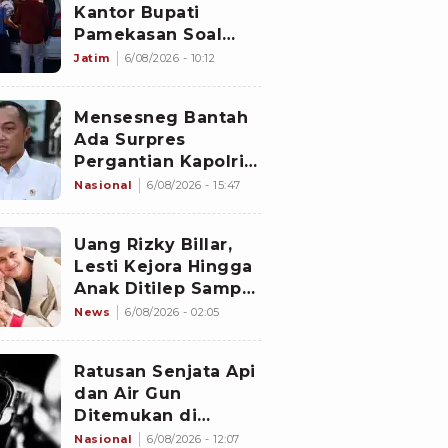
Kantor Bupati
Pamekasan Soal
Dugaan Korupsi
Jatim
6/08/2026 - 10:12
Proyek Jalan
Sebesar Rp3,7
Mensesneg Bantah
Milliar
Ada Surpres
Pergantian Kapolri:
Tidak Ada
Nasional
6/08/2026 - 15:47
Uang Rizky Billar,
Lesti Kejora Hingga
Anak Ditilep Sampai
Rp3,1 Miliar, Pelaku
News
6/08/2026 - 02:05
Disebut Orang
Terdekat
Ratusan Senjata Api
dan Air Gun
Ditemukan di
Sekolah Swasta
Nasional
6/08/2026 - 12:07