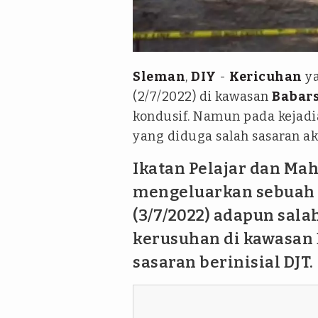
Tim tvOne - Andri Prasetiyo
Sleman
,
DIY
-
Kericuhan
ya
(2/7/2022) di kawasan
Babars
kondusif. Namun pada kejadi
yang diduga salah sasaran ak
Ikatan Pelajar dan Mah
mengeluarkan sebuah k
(3/7/2022) adapun sal
kerusuhan di kawasan 
sasaran berinisial DJT.