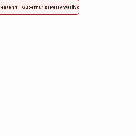
Menteng
Gubernur BI Perry Warjiyo Mundur