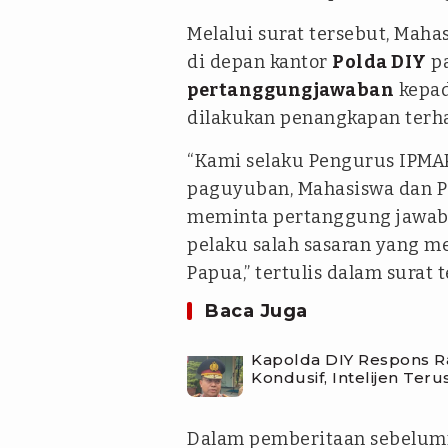
Melalui surat tersebut, Ma
di depan kantor
Polda DIY
pa
pertanggungjawaban
kepad
dilakukan penangkapan terha
“Kami selaku Pengurus IPM
paguyuban, Mahasiswa dan Pe
meminta pertanggung jawaba
pelaku salah sasaran yang m
Papua,” tertulis dalam surat 
Baca Juga
Kapolda DIY Respons Ra
Kondusif, Intelijen Te
Dalam pemberitaan sebelumny