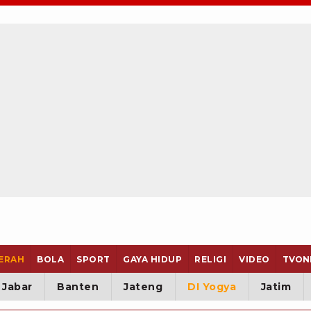
ERAH
BOLA
SPORT
GAYA HIDUP
RELIGI
VIDEO
TVON
Jabar
Banten
Jateng
DI Yogya
Jatim