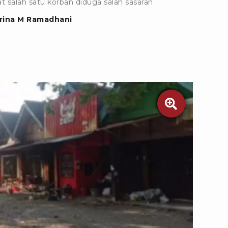
at salah satu korban diduga salah sasaran
rina M Ramadhani
