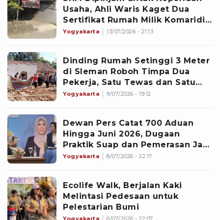
Usaha, Ahli Waris Kaget Dua
Sertifikat Rumah Milik Komaridin
Beralih Nama dan Jadi Agunan
Yogyakarta
13/07/2026 - 21:13
Bank
Dinding Rumah Setinggi 3 Meter
di Sleman Roboh Timpa Dua
Pekerja, Satu Tewas dan Satu
Dirawat di RS
Yogyakarta
9/07/2026 - 19:12
Dewan Pers Catat 700 Aduan
Hingga Juni 2026, Dugaan
Praktik Suap dan Pemerasan Jadi
Pelanggaran Serius
Yogyakarta
8/07/2026 - 22:17
Ecolife Walk, Berjalan Kaki
Melintasi Pedesaan untuk
Pelestarian Bumi
Yogyakarta
6/07/2026 - 22:07