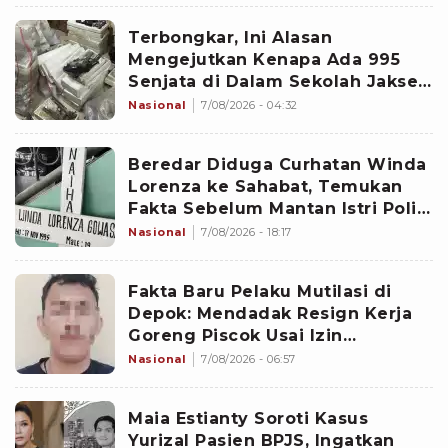
Terbongkar, Ini Alasan
Mengejutkan Kenapa Ada 995
Senjata di Dalam Sekolah Jaksel
Sejak 2020
Nasional
7/08/2026 - 04:32
Beredar Diduga Curhatan Winda
Lorenza ke Sahabat, Temukan
Fakta Sebelum Mantan Istri Polisi
di Medan Tewas
Nasional
7/08/2026 - 18:17
Fakta Baru Pelaku Mutilasi di
Depok: Mendadak Resign Kerja
Goreng Piscok Usai Izin
Interview di Mal
Nasional
7/08/2026 - 06:57
Maia Estianty Soroti Kasus
Yurizal Pasien BPJS, Ingatkan