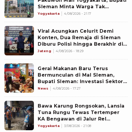
Pakuwon Mall Yogyakarta, Bupati
Sleman Minta Warga Tak
Khawatir: Negara Kita Aman
Yogyakarta
4/08/2026 - 21:17
Viral Acungkan Celurit Demi
Konten, Dua Remaja di Sleman
Diburu Polisi hingga Berakhir di
Balik Jeruji
Jateng
4/08/2026 - 18:29
Gerai Makanan Baru Terus
Bermunculan di Mal Sleman,
Bupati Sleman: Investasi Sektor
Kuliner Berkontribusi pada
News
4/08/2026 - 17:27
Peningkatan Pendapatan Asli
Daerah
Bawa Karung Rongsokan, Lansia
Tuna Rungu Tewas Tertemper
KA Bengawan di Jalur Rel
Sleman
Yogyakarta
3/08/2026 - 21:08