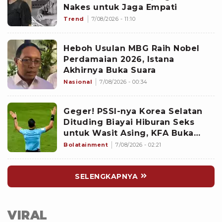
Nakes untuk Jaga Empati
Trend
7/08/2026 - 11:10
Heboh Usulan MBG Raih Nobel
Perdamaian 2026, Istana
Akhirnya Buka Suara
Nasional
7/08/2026 - 00:34
Geger! PSSI-nya Korea Selatan
Dituding Biayai Hiburan Seks
untuk Wasit Asing, KFA Buka
Suara
Bolatainment
7/08/2026 - 02:21
SELENGKAPNYA
VIRAL