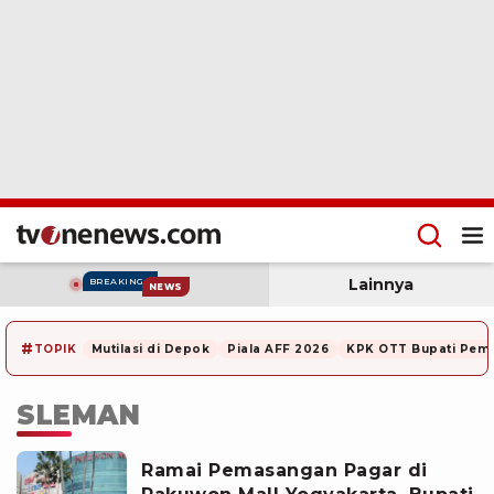
Lainnya
BREAKING
NEWS
#
TOPIK
Mutilasi di Depok
Piala AFF 2026
KPK OTT Bupati Pem
SLEMAN
Ramai Pemasangan Pagar di