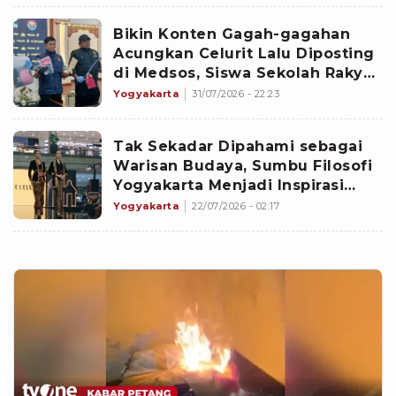
Bikin Konten Gagah-gagahan
Acungkan Celurit Lalu Diposting
di Medsos, Siswa Sekolah Rakyat
di Sleman Ditangkap Polisi
Yogyakarta
31/07/2026 - 22:23
Tak Sekadar Dipahami sebagai
Warisan Budaya, Sumbu Filosofi
Yogyakarta Menjadi Inspirasi
Pembuatan 68 Busana Karya Para
Yogyakarta
22/07/2026 - 02:17
Desainer Muda