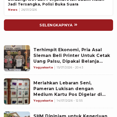
Jadi Tersangka, Polisi Buka Suara
News
26/01/2026
SELENGKAPNYA
Terhimpit Ekonomi, Pria Asal
Sleman Beli Printer Untuk Cetak
Uang Palsu, Dipakai Belanja
Rokok dan Mie Instan
Yogyakarta
15/07/2026 - 20:43
Meriahkan Lebaran Seni,
Pameran Lukisan dengan
Medium Kartu Pos Digelar di
Yogyakarta
Yogyakarta
14/07/2026 - 12:55
SHM Dipinjam untuk Keperluan