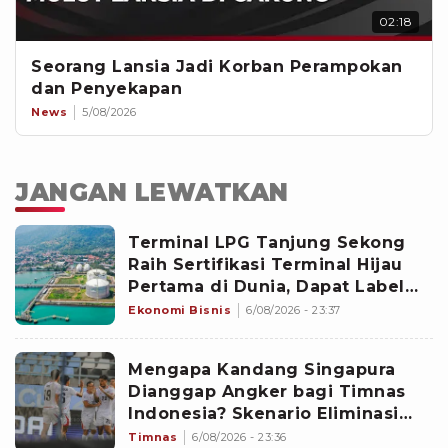
02:18
Seorang Lansia Jadi Korban Perampokan
dan Penyekapan
News
5/08/2026
JANGAN LEWATKAN
Terminal LPG Tanjung Sekong
Raih Sertifikasi Terminal Hijau
Pertama di Dunia, Dapat Label
Bintang 2
Ekonomi Bisnis
6/08/2026 - 23:37
Mengapa Kandang Singapura
Dianggap Angker bagi Timnas
Indonesia? Skenario Eliminasi
Gila Bisa Terulang
Timnas
6/08/2026 - 23:36