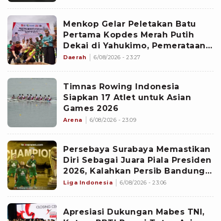
Menkop Gelar Peletakan Batu
Pertama Kopdes Merah Putih
Dekai di Yahukimo, Pemerataan
Ekonomi di Papua Diperkuat
Daerah
6/08/2026 - 23:27
Timnas Rowing Indonesia
Siapkan 17 Atlet untuk Asian
Games 2026
Arena
6/08/2026 - 23:09
Persebaya Surabaya Memastikan
Diri Sebagai Juara Piala Presiden
2026, Kalahkan Persib Bandung
Lewat Adu Penalti
Liga Indonesia
6/08/2026 - 23:06
Apresiasi Dukungan Mabes TNI,