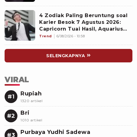
4 Zodiak Paling Beruntung soal
Karier Besok 7 Agustus 2026:
Capricorn Tuai Hasil, Aquarius
Mencuri Perhatian Atasan
Trend
6/08/2026 - 10:58
SELENGKAPNYA
VIRAL
Rupiah
#1
1320 artikel
Bri
#2
1010 artikel
Purbaya Yudhi Sadewa
#3