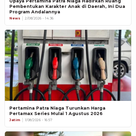
Upaya Pertamina Patra Niaga Hadirkan Ruang
Patra Niaga, serta sejumlah mitra
Pembentukan Karakter Anak di Daerah, Ini Dua
strategis dan pelaku industri energi.
Program Andalannya
News
2/08/2026 - 14:36
Pertamina Patra Niaga Turunkan Harga
Pertamax Series Mulai 1 Agustus 2026
Jatim
1/08/2026 - 16:57