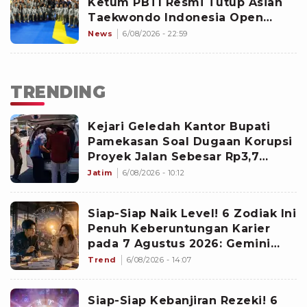
Ketum PBTI Resmi Tutup Asian
Taekwondo Indonesia Open
Championships 2026
News
6/08/2026 - 22:59
TRENDING
Kejari Geledah Kantor Bupati
Pamekasan Soal Dugaan Korupsi
Proyek Jalan Sebesar Rp3,7
Milliar
Jatim
6/08/2026 - 10:12
Siap-Siap Naik Level! 6 Zodiak Ini
Penuh Keberuntungan Karier
pada 7 Agustus 2026: Gemini
Punya Senjata Utama
Trend
6/08/2026 - 14:07
Siap-Siap Kebanjiran Rezeki! 6