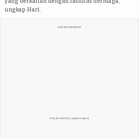
yang berkaitan dengan fasilitas dermaga,”
ungkap Hari.
ADVERTISEMENT
GULIR UNTUK LANJUT BACA