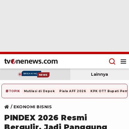
Lainnya
BREAKING
NEWS
#
TOPIK
Mutilasi di Depok
Piala AFF 2026
KPK OTT Bupati Pem
EKONOMI BISNIS
PINDEX 2026 Resmi
Bergulir, Jadi Panggung