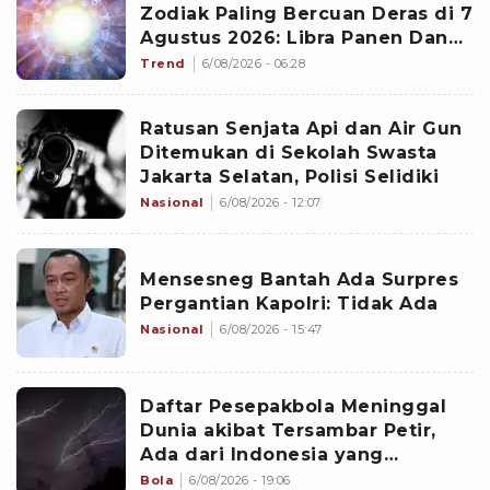
Zodiak Paling Bercuan Deras di 7
Agustus 2026: Libra Panen Dana
Ekstra
Trend
6/08/2026 - 06:28
Ratusan Senjata Api dan Air Gun
Ditemukan di Sekolah Swasta
Jakarta Selatan, Polisi Selidiki
Nasional
6/08/2026 - 12:07
Mensesneg Bantah Ada Surpres
Pergantian Kapolri: Tidak Ada
Nasional
6/08/2026 - 15:47
Daftar Pesepakbola Meninggal
Dunia akibat Tersambar Petir,
Ada dari Indonesia yang
Namanya sudah Tersohor
Bola
6/08/2026 - 19:06