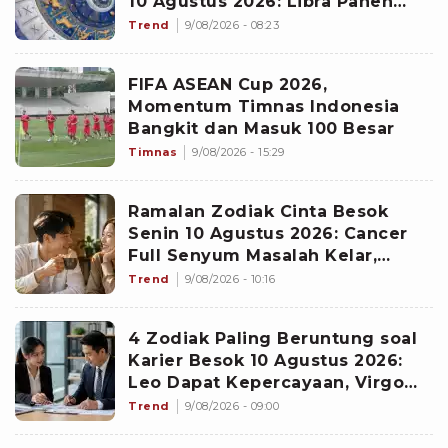
10 Agustus 2026: Libra Panen
Proyek Emas
Trend
9/08/2026 - 08:23
FIFA ASEAN Cup 2026,
Momentum Timnas Indonesia
Bangkit dan Masuk 100 Besar
Timnas
9/08/2026 - 15:29
Ramalan Zodiak Cinta Besok
Senin 10 Agustus 2026: Cancer
Full Senyum Masalah Kelar,
Scorpio Awas Terprovokasi
Trend
9/08/2026 - 10:16
Kabar Burung di Awal Pekan
4 Zodiak Paling Beruntung soal
Karier Besok 10 Agustus 2026:
Leo Dapat Kepercayaan, Virgo
Makin Diperhitungkan
Trend
9/08/2026 - 09:00