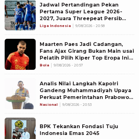
Jadwal Pertandingan Pekan
Pertama Super League 2026-
2027, Juara Threepeat Persib
Bukan Laga Pembuka
Liga Indonesia
9/08/2026 - 20:58
Maarten Paes Jadi Cadangan,
Fans Ajax Girang Bukan Main usai
Pelatih Pilih Kiper Top Eropa Ini
sebagai Starter
Bola
9/08/2026 - 20:57
Analis Nilai Langkah Kapolri
Gandeng Muhammadiyah Upaya
Perkuat Pemerintahan Prabowo-
Gibran
Nasional
9/08/2026 - 20:53
BPK Tekankan Fondasi Tuju
Indonesia Emas 2045