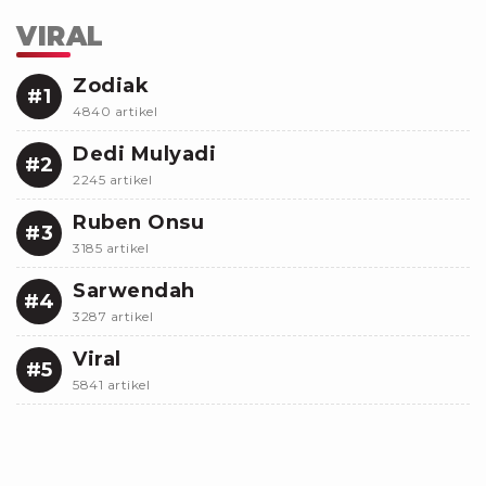
VIRAL
Zodiak
#1
4840 artikel
Dedi Mulyadi
#2
2245 artikel
Ruben Onsu
#3
3185 artikel
Sarwendah
#4
3287 artikel
Viral
#5
5841 artikel