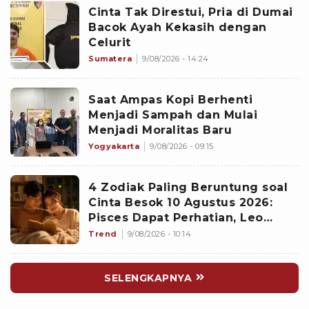
Cinta Tak Direstui, Pria di Dumai
Bacok Ayah Kekasih dengan
Celurit
Sumatera
9/08/2026 - 14:24
Saat Ampas Kopi Berhenti
Menjadi Sampah dan Mulai
Menjadi Moralitas Baru
Yogyakarta
9/08/2026 - 09:15
4 Zodiak Paling Beruntung soal
Cinta Besok 10 Agustus 2026:
Pisces Dapat Perhatian, Leo
Makin Dekat dengan Si Dia
Trend
9/08/2026 - 10:14
SELENGKAPNYA