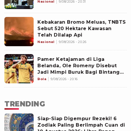
Nasional
9/08/2026 - 20:31
Kebakaran Bromo Meluas, TNBTS
Sebut 520 Hektare Kawasan
Telah Dilalap Api
Nasional
9/08/2026 - 20:26
Pamer Ketajaman di Liga
Belanda, Ole Romeny Disebut
Jadi Mimpi Buruk Bagi Bintang
PSV
Bola
9/08/2026 - 20:16
TRENDING
Siap-Siap Digempur Rezeki! 6
Zodiak Paling Berlimpah Cuan di