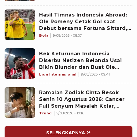
Hasil Timnas Indonesia Abroad:
Ole Romeny Cetak Gol saat
Debut bersama Fortuna Sittard,
Justin Hubner Main Penuh
Bola
9/08/2026 - 08:07
Bek Keturunan Indonesia
Diserbu Netizen Belanda Usai
Bikin Blunder dan Buat Ole
Romeny Cetak Gol Debut di
Liga Internasional
9/08/2026 - 09:41
Eredivisie: Sangat Buruk!
Ramalan Zodiak Cinta Besok
Senin 10 Agustus 2026: Cancer
Full Senyum Masalah Kelar,
Scorpio Awas Terprovokasi
Trend
9/08/2026 - 10:16
Kabar Burung di Awal Pekan
SELENGKAPNYA