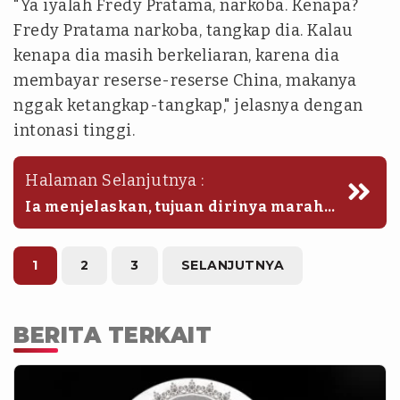
"Ya iyalah Fredy Pratama, narkoba. Kenapa?
Fredy Pratama narkoba, tangkap dia. Kalau
kenapa dia masih berkeliaran, karena dia
membayar reserse-reserse China, makanya
nggak ketangkap-tangkap," jelasnya dengan
intonasi tinggi.
Halaman Selanjutnya :
Ia menjelaskan, tujuan dirinya marah-
marah memiliki alasan yang jelas.
Ungkapan tersebut dinilai sebagai
kebenaran.
1
2
3
SELANJUTNYA
BERITA TERKAIT