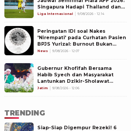
Jadwal Semifinal Piala AFF 2026:
Singapura Hadapi Thailand dan
Malaysia Jumpa Vietnam
Liga Internasional
9/08/2026 - 12:14
Peringatan IDI soal Nakes
'Nirempati' pada Curhatan Pasien
BPJS Yurizal: Burnout Bukan
Alasan
News
9/08/2026 - 12:07
Gubernur Khofifah Bersama
Habib Syech dan Masyarakat
Lantunkan Dzikir-Sholawat
Sambut HUT Ke-81 RI di Grahadi
Jatim
9/08/2026 - 12:06
TRENDING
Siap-Siap Digempur Rezeki! 6