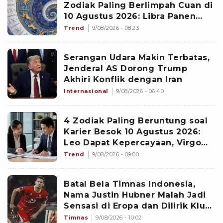
Zodiak Paling Berlimpah Cuan di
10 Agustus 2026: Libra Panen
Proyek Emas
Trend
9/08/2026 - 08:23
Serangan Udara Makin Terbatas,
Jenderal AS Dorong Trump
Akhiri Konflik dengan Iran
Internasional
9/08/2026 - 06:40
4 Zodiak Paling Beruntung soal
Karier Besok 10 Agustus 2026:
Leo Dapat Kepercayaan, Virgo
Makin Diperhitungkan
Trend
9/08/2026 - 09:00
Batal Bela Timnas Indonesia,
Nama Justin Hubner Malah Jadi
Sensasi di Eropa dan Dilirik Klub
Kasta Teratas
Timnas
9/08/2026 - 10:02