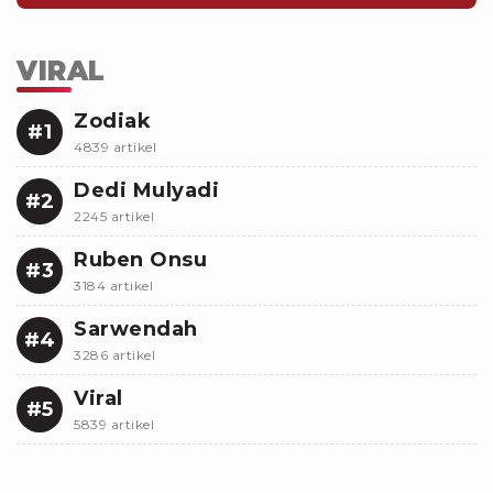
VIRAL
Zodiak
#1
4839 artikel
Dedi Mulyadi
#2
2245 artikel
Ruben Onsu
#3
3184 artikel
Sarwendah
#4
3286 artikel
Viral
#5
5839 artikel