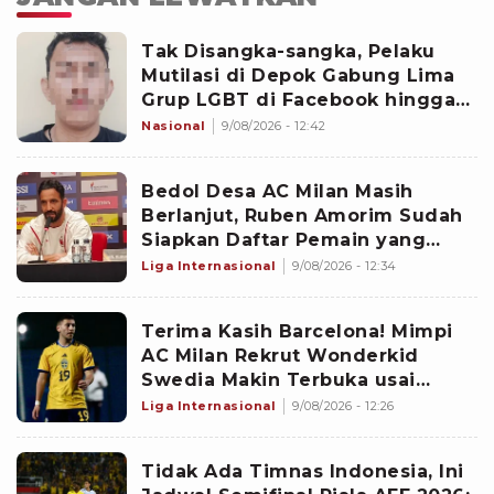
Tak Disangka-sangka, Pelaku
Mutilasi di Depok Gabung Lima
Grup LGBT di Facebook hingga
WhatsApp
Nasional
9/08/2026 - 12:42
Bedol Desa AC Milan Masih
Berlanjut, Ruben Amorim Sudah
Siapkan Daftar Pemain yang
Bakal Dilepas Musim Panas Ini
Liga Internasional
9/08/2026 - 12:34
Terima Kasih Barcelona! Mimpi
AC Milan Rekrut Wonderkid
Swedia Makin Terbuka usai
Blaugrana Kasih Lampu Hijau
Liga Internasional
9/08/2026 - 12:26
Tidak Ada Timnas Indonesia, Ini