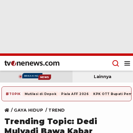
Lainnya
BREAKING
NEWS
#
TOPIK
Mutilasi di Depok
Piala AFF 2026
KPK OTT Bupati Pem
GAYA HIDUP
TREND
Trending Topic: Dedi
Mulyadi Bawa Kabar