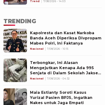
Trend
7/08/2026 - 14:03
TRENDING
Kapolresta dan Kasat Narkoba
Banda Aceh Diperiksa Divpropam
Mabes Polri, Ini Faktanya
Nasional
7/08/2026 - 10:15
Terbongkar, Ini Alasan
Mengejutkan Kenapa Ada 995
Senjata di Dalam Sekolah Jaksel
Sejak 2020
Nasional
7/08/2026 - 04:32
Maia Estianty Soroti Kasus
Yurizal Pasien BPJS, Ingatkan
Nakes untuk Jaga Empati