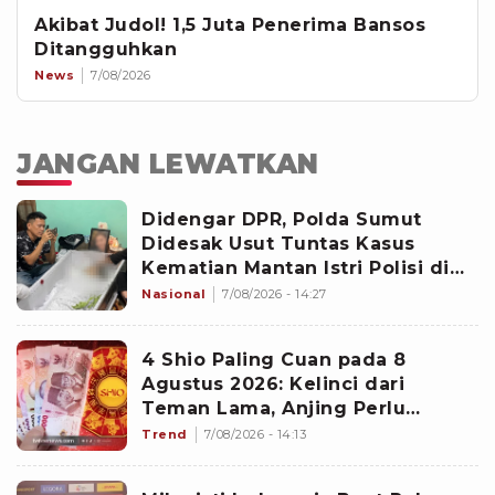
Akibat Judol! 1,5 Juta Penerima Bansos
Ditangguhkan
News
7/08/2026
JANGAN LEWATKAN
Didengar DPR, Polda Sumut
Didesak Usut Tuntas Kasus
Kematian Mantan Istri Polisi di
Medan
Nasional
7/08/2026 - 14:27
4 Shio Paling Cuan pada 8
Agustus 2026: Kelinci dari
Teman Lama, Anjing Perlu
Waspada
Trend
7/08/2026 - 14:13