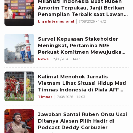
Milanisti Indonesia Buat Ruben
Amorim Terpukau, Janji Berikan
Penampilan Terbaik saat Lawan
Chelsea di GBK
Liga Internasional
7/08/2026 - 14:12
Survei Kepuasan Stakeholder
Meningkat, Pertamina NRE
Perkuat Komitmen Mewujudkan
Transisi Energi Berkelanjutan
News
7/08/2026 - 14:05
Kalimat Menohok Jurnalis
Vietnam Lihat Situasi Hidup Mati
Timnas Indonesia di Piala AFF
2026: Sulit tapi Garuda Bisa
Timnas
7/08/2026 - 14:03
Bangkit
Jawaban Santai Ruben Onsu Usai
Ditanya Alasan Pilih Hadir di
Podcast Deddy Corbuzier