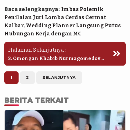
Baca selengkapnya:
Imbas Polemik
Penilaian Juri Lomba Cerdas Cermat
Kalbar, Wedding Planner Langsung Putus
Hubungan Kerja dengan MC
Halaman Selanjutnya :
3. Omongan Khabib Nurmagomedov
terbukti soal Khamzat Chimaev
1
2
SELANJUTNYA
BERITA TERKAIT