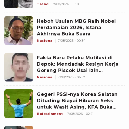
Trend
7/08/2026 - 11:10
Heboh Usulan MBG Raih Nobel
Perdamaian 2026, Istana
Akhirnya Buka Suara
Nasional
7/08/2026 - 00:34
Fakta Baru Pelaku Mutilasi di
Depok: Mendadak Resign Kerja
Goreng Piscok Usai Izin
Interview di Mal
Nasional
7/08/2026 - 06:57
Geger! PSSI-nya Korea Selatan
Dituding Biayai Hiburan Seks
untuk Wasit Asing, KFA Buka
Suara
Bolatainment
7/08/2026 - 02:21