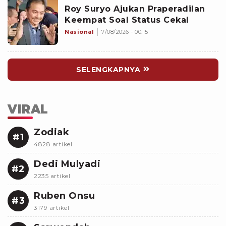
Roy Suryo Ajukan Praperadilan
Keempat Soal Status Cekal
Nasional
7/08/2026 - 00:15
SELENGKAPNYA
VIRAL
Zodiak
#1
4828 artikel
Dedi Mulyadi
#2
2235 artikel
Ruben Onsu
#3
3179 artikel