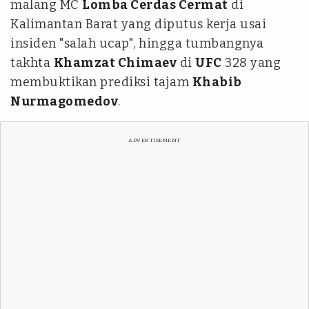
malang MC
Lomba Cerdas Cermat
di
Kalimantan Barat yang diputus kerja usai
insiden "salah ucap", hingga tumbangnya
takhta
Khamzat Chimaev
di
UFC
328 yang
membuktikan prediksi tajam
Khabib
Nurmagomedov
.
ADVERTISEMENT