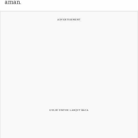
aman.
ADVERTISEMENT
GULIR UNTUK LANJUT BACA