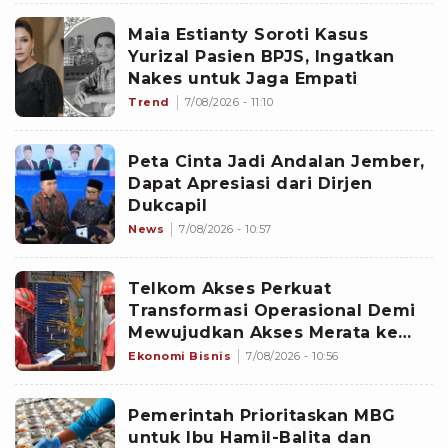
Maia Estianty Soroti Kasus
Yurizal Pasien BPJS, Ingatkan
Nakes untuk Jaga Empati
Trend
7/08/2026 - 11:10
Peta Cinta Jadi Andalan Jember,
Dapat Apresiasi dari Dirjen
Dukcapil
News
7/08/2026 - 10:57
Telkom Akses Perkuat
Transformasi Operasional Demi
Mewujudkan Akses Merata ke
Seluruh Negeri
Ekonomi Bisnis
7/08/2026 - 10:56
Pemerintah Prioritaskan MBG
untuk Ibu Hamil-Balita dan