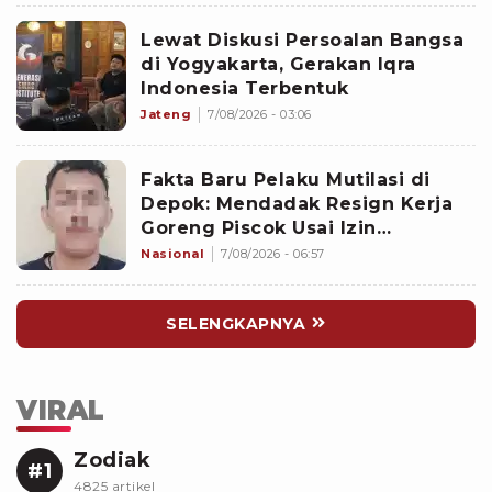
Lewat Diskusi Persoalan Bangsa
di Yogyakarta, Gerakan Iqra
Indonesia Terbentuk
Jateng
7/08/2026 - 03:06
Fakta Baru Pelaku Mutilasi di
Depok: Mendadak Resign Kerja
Goreng Piscok Usai Izin
Interview di Mal
Nasional
7/08/2026 - 06:57
SELENGKAPNYA
VIRAL
Zodiak
#1
4825 artikel