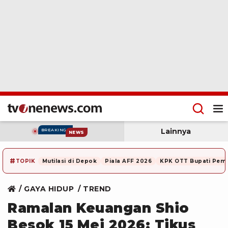
Lainnya
BREAKING
NEWS
#
TOPIK
Mutilasi di Depok
Piala AFF 2026
KPK OTT Bupati Pem
GAYA HIDUP
TREND
Ramalan Keuangan Shio
Besok 15 Mei 2026: Tikus