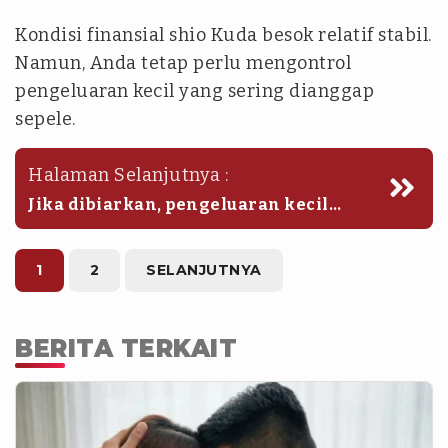
Kondisi finansial shio Kuda besok relatif stabil.
Namun, Anda tetap perlu mengontrol
pengeluaran kecil yang sering dianggap
sepele.
Halaman Selanjutnya :
Jika dibiarkan, pengeluaran kecil
tersebut bisa membuat kondisi
keuangan menjadi kurang sehat di
akhir bulan.
1
2
SELANJUTNYA
BERITA TERKAIT