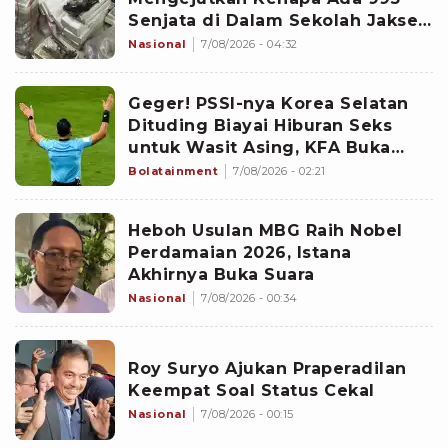
Senjata di Dalam Sekolah Jaksel
Sejak 2020
Nasional
7/08/2026 - 04:32
Geger! PSSI-nya Korea Selatan
Dituding Biayai Hiburan Seks
untuk Wasit Asing, KFA Buka
Suara
Bolatainment
7/08/2026 - 02:21
Heboh Usulan MBG Raih Nobel
Perdamaian 2026, Istana
Akhirnya Buka Suara
Nasional
7/08/2026 - 00:34
Roy Suryo Ajukan Praperadilan
Keempat Soal Status Cekal
Nasional
7/08/2026 - 00:15