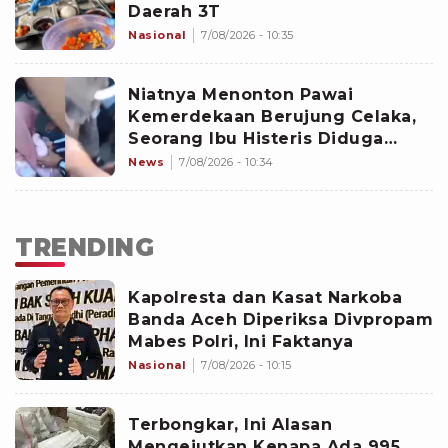
Daerah 3T
Nasional
7/08/2026 - 10:35
Niatnya Menonton Pawai
Kemerdekaan Berujung Celaka,
Seorang Ibu Histeris Diduga
Ditabrak Oknum Polisi
News
7/08/2026 - 10:34
TRENDING
Kapolresta dan Kasat Narkoba
Banda Aceh Diperiksa Divpropam
Mabes Polri, Ini Faktanya
Nasional
7/08/2026 - 10:15
Terbongkar, Ini Alasan
Mengejutkan Kenapa Ada 995