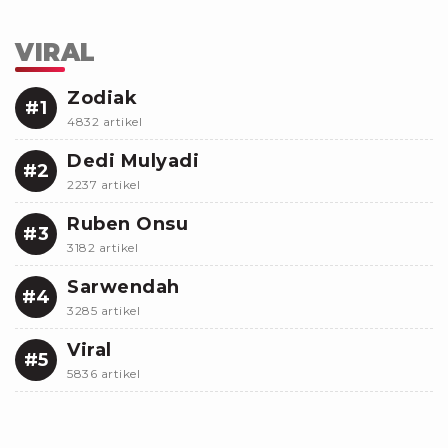
VIRAL
Zodiak
#1
4832 artikel
Dedi Mulyadi
#2
2237 artikel
Ruben Onsu
#3
3182 artikel
Sarwendah
#4
3285 artikel
Viral
#5
5836 artikel