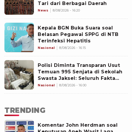
Tari dari Berbagai Daerah
News
8/08/2026 - 16:20
Kepala BGN Buka Suara soal
Belasan Pegawai SPPG di NTB
Terinfeksi Hepatitis
Nasional
8/08/2026 - 16:15
Polisi Diminta Transparan Usut
Temuan 995 Senjata di Sekolah
Swasta Jaksel: Seluruh Fakta
Harus Dibuka
Nasional
8/08/2026 - 16:00
TRENDING
Komentar John Herdman soal
Keputusan Aneh Wasit Laga