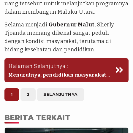
uang tersebut untuk melanjutkan programnya
dalam membangun Maluku Utara.
Selama menjadi
Gubernur Malut
, Sherly
Tjoanda memang dikenal sangat peduli
dengan kondisi masyarakat, terutama di
bidang kesehatan dan pendidikan.
Halaman Selanjutnya :
Menurutnya, pendidikan masyarakat
sangat penting karena menjadi salah
satu faktor utama dalam pembangunan
daerah.
1
2
SELANJUTNYA
BERITA TERKAIT