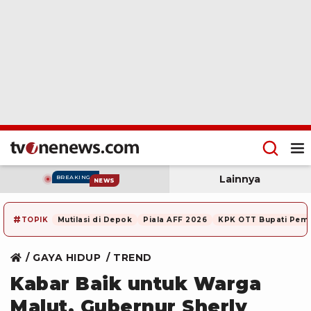
Lainnya
BREAKING
NEWS
#
TOPIK
Mutilasi di Depok
Piala AFF 2026
KPK OTT Bupati Pem
GAYA HIDUP
TREND
Kabar Baik untuk Warga
Malut, Gubernur Sherly