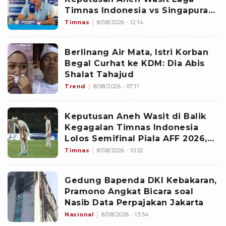
Timnas Indonesia vs Singapura
di Piala AFF 2026: Percuma
Timnas
8/08/2026 - 12:14
Bahas Itu
Berlinang Air Mata, Istri Korban
Begal Curhat ke KDM: Dia Abis
Shalat Tahajud
Trend
8/08/2026 - 07:11
Keputusan Aneh Wasit di Balik
Kegagalan Timnas Indonesia
Lolos Semifinal Piala AFF 2026,
Untungkan Singapura dan
Timnas
8/08/2026 - 10:52
Rugikan Garuda
Gedung Bapenda DKI Kebakaran,
Pramono Angkat Bicara soal
Nasib Data Perpajakan Jakarta
Nasional
8/08/2026 - 13:54