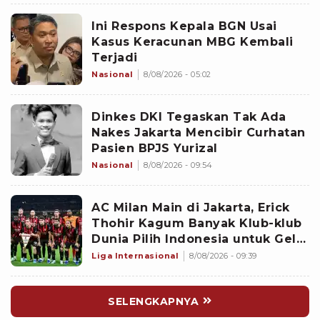
Ini Respons Kepala BGN Usai
Kasus Keracunan MBG Kembali
Terjadi
Nasional
8/08/2026 - 05:02
Dinkes DKI Tegaskan Tak Ada
Nakes Jakarta Mencibir Curhatan
Pasien BPJS Yurizal
Nasional
8/08/2026 - 09:54
AC Milan Main di Jakarta, Erick
Thohir Kagum Banyak Klub-klub
Dunia Pilih Indonesia untuk Gelar
Pramusim: Dampaknya Positif
Liga Internasional
8/08/2026 - 09:39
SELENGKAPNYA