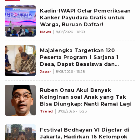
Kadin-IWAPI Gelar Pemeriksaan
Kanker Payudara Gratis untuk
Warga, Buruan Daftar!
News
8/08/2026 - 16:30
Majalengka Targetkan 120
Peserta Program 1 Sarjana 1
Desa, Dapat Beasiswa dan
Kesempatan Magang di Jepang
Jabar
8/08/2026 - 16:28
Ruben Onsu Akui Banyak
Keinginan soal Anak yang Tak
Bisa Diungkap: Nanti Ramai Lagi
Trend
8/08/2026 - 16:23
Festival Bedhayan VI Digelar di
Jakarta, Hadirkan 16 Kelompok