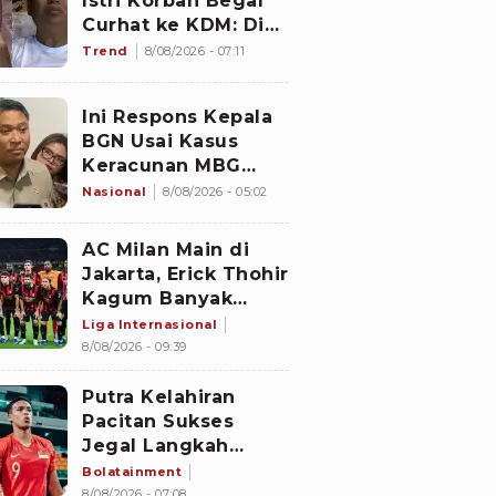
Istri Korban Begal
Curhat ke KDM: Dia
Abis Shalat Tahajud
Trend
8/08/2026 - 07:11
Ini Respons Kepala
BGN Usai Kasus
Keracunan MBG
Kembali Terjadi
Nasional
8/08/2026 - 05:02
AC Milan Main di
Jakarta, Erick Thohir
Kagum Banyak
Klub-klub Dunia
Liga Internasional
Pilih Indonesia
8/08/2026 - 09:39
untuk Gelar
Pramusim:
Putra Kelahiran
Dampaknya Positif
Pacitan Sukses
Jegal Langkah
Timnas Indonesia
Bolatainment
ke Semifinal Piala
8/08/2026 - 07:08