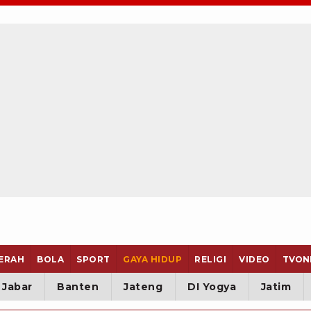
ERAH
BOLA
SPORT
GAYA HIDUP
RELIGI
VIDEO
TVON
Jabar
Banten
Jateng
DI Yogya
Jatim