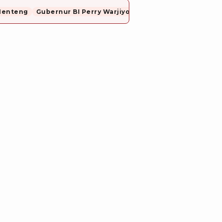
Menteng
Gubernur BI Perry Warjiyo Mundur