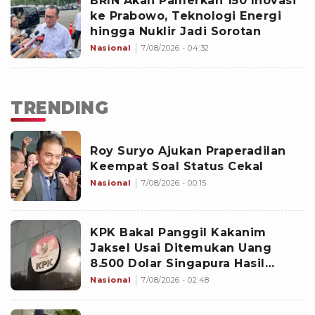
BRIN Akan Pamerkan 150 Inovasi
ke Prabowo, Teknologi Energi
hingga Nuklir Jadi Sorotan
Nasional
7/08/2026 - 04:32
TRENDING
Roy Suryo Ajukan Praperadilan
Keempat Soal Status Cekal
Nasional
7/08/2026 - 00:15
KPK Bakal Panggil Kakanim
Jaksel Usai Ditemukan Uang
8.500 Dolar Singapura Hasil
Penggeledahan
Nasional
7/08/2026 - 02:48