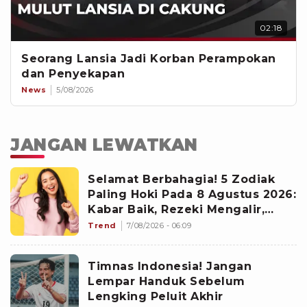
02:18
Seorang Lansia Jadi Korban Perampokan
dan Penyekapan
News
5/08/2026
JANGAN LEWATKAN
Selamat Berbahagia! 5 Zodiak
Paling Hoki Pada 8 Agustus 2026:
Kabar Baik, Rezeki Mengalir,
Peluang Baru Berdatangan
Trend
7/08/2026 - 06:09
Timnas Indonesia! Jangan
Lempar Handuk Sebelum
Lengking Peluit Akhir