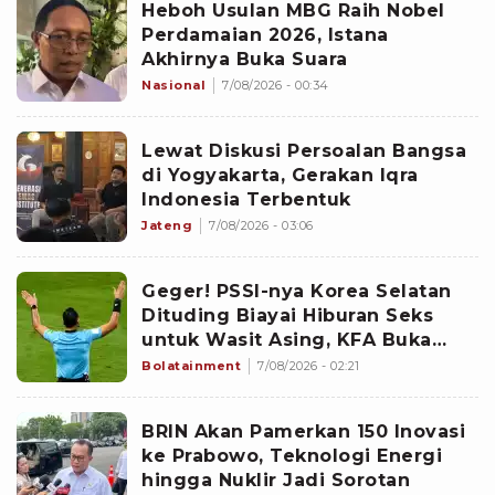
Heboh Usulan MBG Raih Nobel
Perdamaian 2026, Istana
Akhirnya Buka Suara
Nasional
7/08/2026 - 00:34
Lewat Diskusi Persoalan Bangsa
di Yogyakarta, Gerakan Iqra
Indonesia Terbentuk
Jateng
7/08/2026 - 03:06
Geger! PSSI-nya Korea Selatan
Dituding Biayai Hiburan Seks
untuk Wasit Asing, KFA Buka
Suara
Bolatainment
7/08/2026 - 02:21
BRIN Akan Pamerkan 150 Inovasi
ke Prabowo, Teknologi Energi
hingga Nuklir Jadi Sorotan