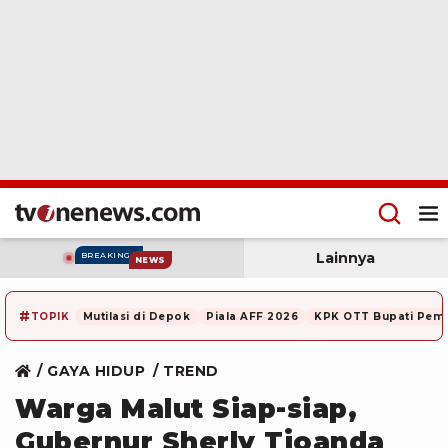
Lainnya
BREAKING
NEWS
#
TOPIK
Mutilasi di Depok
Piala AFF 2026
KPK OTT Bupati Pem
GAYA HIDUP
TREND
Warga Malut Siap-siap,
Gubernur Sherly Tjoanda