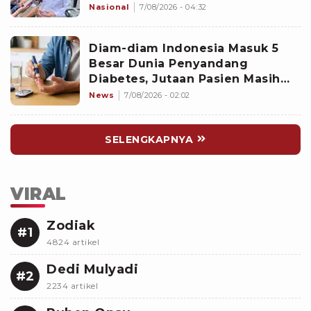
Nasional
7/08/2026 - 04:32
Diam-diam Indonesia Masuk 5
Besar Dunia Penyandang
Diabetes, Jutaan Pasien Masih
Kesulitan Berobat
News
7/08/2026 - 02:02
SELENGKAPNYA
VIRAL
Zodiak
#1
4824 artikel
Dedi Mulyadi
#2
2234 artikel