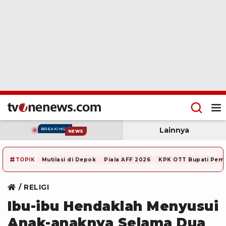
Lainnya
BREAKING
NEWS
#
TOPIK
Mutilasi di Depok
Piala AFF 2026
KPK OTT Bupati Pem
RELIGI
Ibu-ibu Hendaklah Menyusui
Anak-anaknya Selama Dua