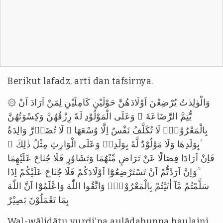
Berikut lafadz, arti dan tafsirnya.
۞ وَالْوٰلِدٰتُ يُرْضِعْنَ اَوْلَادَهُنَّ حَوْلَيْنِ كَامِلَيْنِ لِمَنْ اَرَادَ اَنْ
يُّتِمَّ الرَّضَاعَةَ ۗ وَعَلَى الْمَوْلُوْدِ لَهٗ رِزْقُهُنَّ وَكِسْوَتُهُنَّ
بِالْمَعْرُوْفِۗ لَا تُكَلَّفُ نَفْسٌ اِلَّا وُسْعَهَا ۚ لَا تُضَاۤرَّ وَالِدَةٌ
ۢبِوَلَدِهَا وَلَا مَوْلُوْدٌ لَّهٗ بِوَلَدِهٖ وَعَلَى الْوَارِثِ مِثْلُ ذٰلِكَ ۚ
فَاِنْ اَرَادَا فِصَالًا عَنْ تَرَاضٍ مِّنْهُمَا وَتَشَاوُرٍ فَلَا جُنَاحَ عَلَيْهِمَا
ۗوَاِنْ اَرَدْتُّمْ اَنْ تَسْتَرْضِعُوْٓا اَوْلَادَكُمْ فَلَا جُنَاحَ عَلَيْكُمْ اِذَا
سَلَّمْتُمْ مَّآ اٰتَيْتُمْ بِالْمَعْرُوْفِۗ وَاتَّقُوا اللّٰهَ وَاعْلَمُوْٓا اَنَّ اللّٰهَ
بِمَا تَعْمَلُوْنَ بَصِيْرٌ
Wal-wālidātu yurḍi‘na aulādahunna ḥaulaini