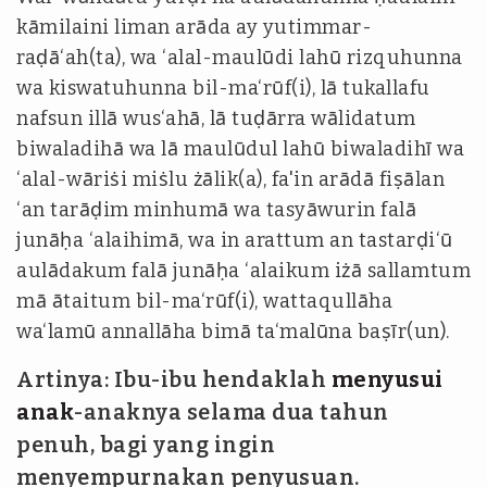
kāmilaini liman arāda ay yutimmar-
raḍā‘ah(ta), wa ‘alal-maulūdi lahū rizquhunna
wa kiswatuhunna bil-ma‘rūf(i), lā tukallafu
nafsun illā wus‘ahā, lā tuḍārra wālidatum
biwaladihā wa lā maulūdul lahū biwaladihī wa
‘alal-wāriṡi miṡlu żālik(a), fa'in arādā fiṣālan
‘an tarāḍim minhumā wa tasyāwurin falā
junāḥa ‘alaihimā, wa in arattum an tastarḍi‘ū
aulādakum falā junāḥa ‘alaikum iżā sallamtum
mā ātaitum bil-ma‘rūf(i), wattaqullāha
wa‘lamū annallāha bimā ta‘malūna baṣīr(un).
Artinya: Ibu-ibu hendaklah
menyusui
anak
-anaknya selama dua tahun
penuh, bagi yang ingin
menyempurnakan penyusuan.