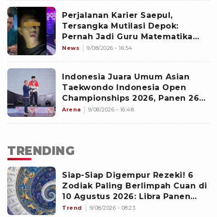
Perjalanan Karier Saepul,
Tersangka Mutilasi Depok:
Pernah Jadi Guru Matematika
hingga Tampil di TV
News
9/08/2026 - 16:54
Indonesia Juara Umum Asian
Taekwondo Indonesia Open
Championships 2026, Panen 26
Medali Usai Kalahkan 35 Negara
Arena
9/08/2026 - 16:48
TRENDING
Siap-Siap Digempur Rezeki! 6
Zodiak Paling Berlimpah Cuan di
10 Agustus 2026: Libra Panen
Proyek Emas
Trend
9/08/2026 - 08:23