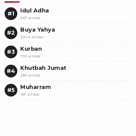
Idul Adha
#1
967 artikel
Buya Yahya
#2
3204 artikel
Kurban
#3
792 artikel
Khutbah Jumat
#4
285 artikel
Muharram
#5
169 artikel