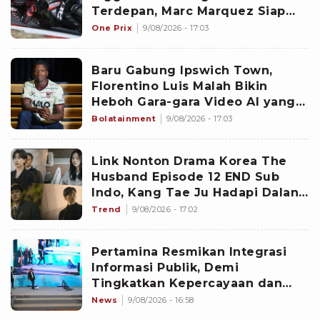
Terdepan, Marc Marquez Siap
Bangkit di Silverstone
One Prix
9/08/2026 - 17:03
Baru Gabung Ipswich Town,
Florentino Luis Malah Bikin
Heboh Gara-gara Video AI yang
Bikin Netizen Geleng-geleng
Bolatainment
9/08/2026 - 17:03
Kepala
Link Nonton Drama Korea The
Husband Episode 12 END Sub
Indo, Kang Tae Ju Hadapi Dalang
Utama
Trend
9/08/2026 - 17:02
Pertamina Resmikan Integrasi
Informasi Publik, Demi
Tingkatkan Kepercayaan dan
Pacu Kualitas Layanan
News
9/08/2026 - 16:58