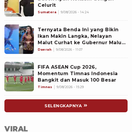
Celurit
Sumatera
9/08/2026 - 14:24
Ternyata Benda Ini yang Bikin
Ikan Makin Langka, Nelayan
Malut Curhat ke Gubernur Malut
Sherly Tjoanda soal Rumpon
Daerah
9/08/2026 - 11:07
Ilegal
FIFA ASEAN Cup 2026,
Momentum Timnas Indonesia
Bangkit dan Masuk 100 Besar
Timnas
9/08/2026 - 15:29
SELENGKAPNYA
VIRAL