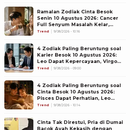
Ramalan Zodiak Cinta Besok
Senin 10 Agustus 2026: Cancer
Full Senyum Masalah Kelar,
Scorpio Awas Terprovokasi
Trend
9/08/2026 - 10:16
Kabar Burung di Awal Pekan
4 Zodiak Paling Beruntung soal
Karier Besok 10 Agustus 2026:
Leo Dapat Kepercayaan, Virgo
Makin Diperhitungkan
Trend
9/08/2026 - 09:00
4 Zodiak Paling Beruntung soal
Cinta Besok 10 Agustus 2026:
Pisces Dapat Perhatian, Leo
Makin Dekat dengan Si Dia
Trend
9/08/2026 - 10:14
Cinta Tak Direstui, Pria di Dumai
Bacok Ayah Kekasih dengan