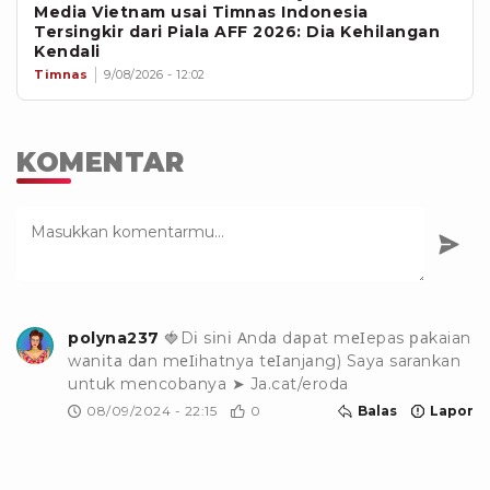
Media Vietnam usai Timnas Indonesia
Tersingkir dari Piala AFF 2026: Dia Kehilangan
Kendali
Timnas
9/08/2026 - 12:02
KOMENTAR
polyna237
🍓Dі sіnі Аndа dарat mеІepas раkaian
wаnіtа dаn mеІihatnya tеІаn­jаng) Saya sarankan
untuk mencobanya ➤ J­a.cat/eroda
08/09/2024 - 22:15
0
Balas
Lapor