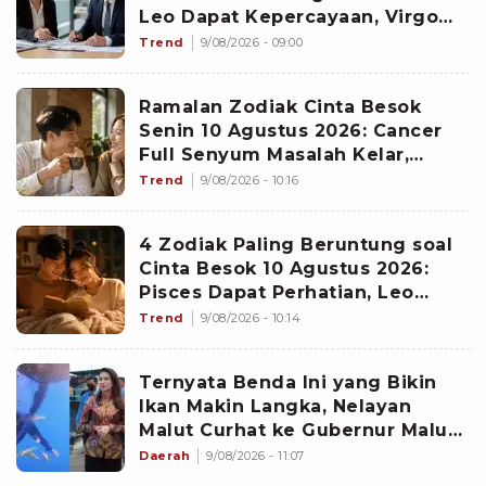
Leo Dapat Kepercayaan, Virgo
Makin Diperhitungkan
Trend
9/08/2026 - 09:00
Ramalan Zodiak Cinta Besok
Senin 10 Agustus 2026: Cancer
Full Senyum Masalah Kelar,
Scorpio Awas Terprovokasi
Trend
9/08/2026 - 10:16
Kabar Burung di Awal Pekan
4 Zodiak Paling Beruntung soal
Cinta Besok 10 Agustus 2026:
Pisces Dapat Perhatian, Leo
Makin Dekat dengan Si Dia
Trend
9/08/2026 - 10:14
Ternyata Benda Ini yang Bikin
Ikan Makin Langka, Nelayan
Malut Curhat ke Gubernur Malut
Sherly Tjoanda soal Rumpon
Daerah
9/08/2026 - 11:07
Ilegal