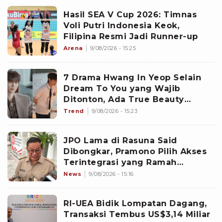
Hasil SEA V Cup 2026: Timnas
Voli Putri Indonesia Keok,
Filipina Resmi Jadi Runner-up
Arena
9/08/2026 - 15:25
7 Drama Hwang In Yeop Selain
Dream To You yang Wajib
Ditonton, Ada True Beauty
hingga Family by Choice
Trend
9/08/2026 - 15:23
JPO Lama di Rasuna Said
Dibongkar, Pramono Pilih Akses
Terintegrasi yang Ramah
Disabilitas
News
9/08/2026 - 15:16
RI-UEA Bidik Lompatan Dagang,
Transaksi Tembus US$3,14 Miliar