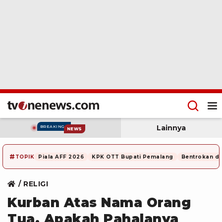
Lainnya
BREAKING
NEWS
#
TOPIK
Piala AFF 2026
KPK OTT Bupati Pemalang
Bentrokan di
RELIGI
Kurban Atas Nama Orang
Tua, Apakah Pahalanya