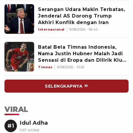
Serangan Udara Makin Terbatas,
Jenderal AS Dorong Trump
Akhiri Konflik dengan Iran
Internasional
9/08/2026 - 06:40
Batal Bela Timnas Indonesia,
Nama Justin Hubner Malah Jadi
Sensasi di Eropa dan Dilirik Klub
Kasta Teratas
Timnas
9/08/2026 - 10:02
SELENGKAPNYA
VIRAL
Idul Adha
#1
967 artikel