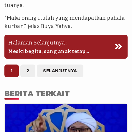
tuanya.
"Maka orang itulah yang mendapatkan pahala
kurban," jelas Buya Yahya.
Halaman Selanjutnya :
Meski begitu, sang anak tetap
memperoleh pahala karena
tindakannya termasuk bentuk bakti
dan kebaikan kepada orang tua.
1
2
SELANJUTNYA
BERITA TERKAIT