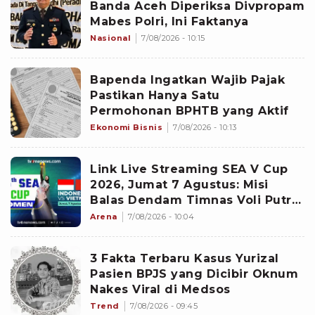
Banda Aceh Diperiksa Divpropam
Mabes Polri, Ini Faktanya
Nasional
7/08/2026 - 10:15
Bapenda Ingatkan Wajib Pajak
Pastikan Hanya Satu
Permohonan BPHTB yang Aktif
Ekonomi Bisnis
7/08/2026 - 10:13
Link Live Streaming SEA V Cup
2026, Jumat 7 Agustus: Misi
Balas Dendam Timnas Voli Putri
Indonesia!
Arena
7/08/2026 - 10:04
3 Fakta Terbaru Kasus Yurizal
Pasien BPJS yang Dicibir Oknum
Nakes Viral di Medsos
Trend
7/08/2026 - 09:45