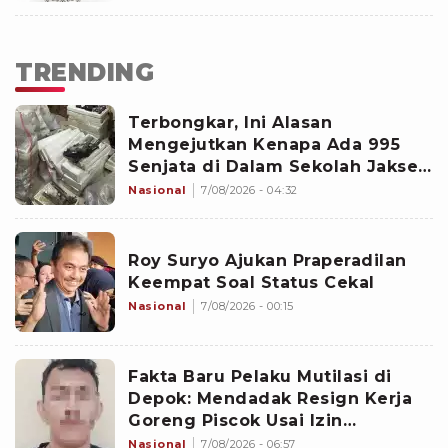
TRENDING
Terbongkar, Ini Alasan
Mengejutkan Kenapa Ada 995
Senjata di Dalam Sekolah Jaksel
Sejak 2020
Nasional
7/08/2026 - 04:32
Roy Suryo Ajukan Praperadilan
Keempat Soal Status Cekal
Nasional
7/08/2026 - 00:15
Fakta Baru Pelaku Mutilasi di
Depok: Mendadak Resign Kerja
Goreng Piscok Usai Izin
Interview di Mal
Nasional
7/08/2026 - 06:57