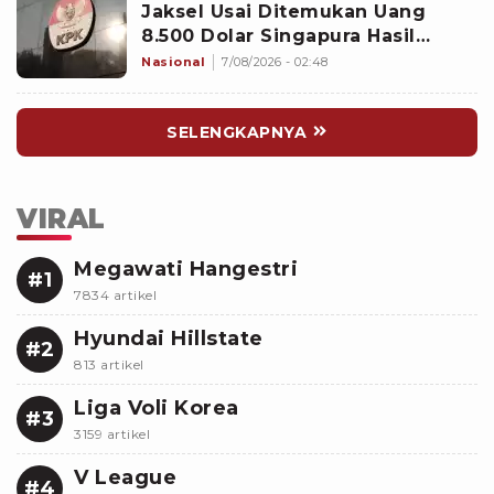
Jaksel Usai Ditemukan Uang
8.500 Dolar Singapura Hasil
Penggeledahan
Nasional
7/08/2026 - 02:48
SELENGKAPNYA
VIRAL
Megawati Hangestri
#1
7834 artikel
Hyundai Hillstate
#2
813 artikel
Liga Voli Korea
#3
3159 artikel
V League
#4