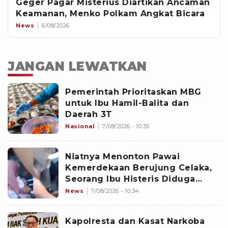
Geger Pagar Misterius Diartikan Ancaman
Keamanan, Menko Polkam Angkat Bicara
News
6/08/2026
JANGAN LEWATKAN
Pemerintah Prioritaskan MBG
untuk Ibu Hamil-Balita dan
Daerah 3T
Nasional
7/08/2026 - 10:35
Niatnya Menonton Pawai
Kemerdekaan Berujung Celaka,
Seorang Ibu Histeris Diduga
Ditabrak Oknum Polisi
News
7/08/2026 - 10:34
Kapolresta dan Kasat Narkoba