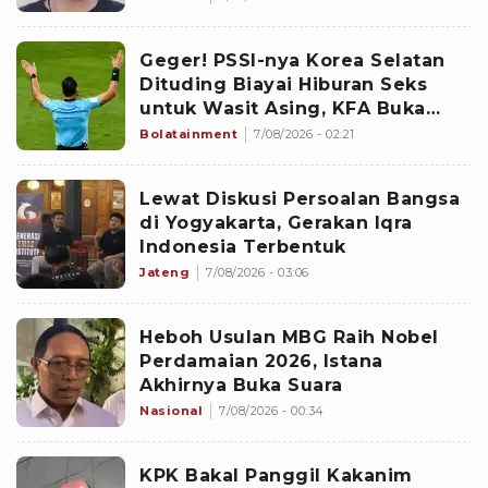
Geger! PSSI-nya Korea Selatan
Dituding Biayai Hiburan Seks
untuk Wasit Asing, KFA Buka
Suara
Bolatainment
7/08/2026 - 02:21
Lewat Diskusi Persoalan Bangsa
di Yogyakarta, Gerakan Iqra
Indonesia Terbentuk
Jateng
7/08/2026 - 03:06
Heboh Usulan MBG Raih Nobel
Perdamaian 2026, Istana
Akhirnya Buka Suara
Nasional
7/08/2026 - 00:34
KPK Bakal Panggil Kakanim