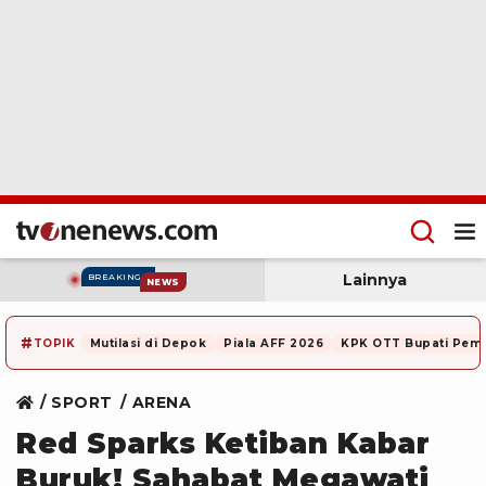
Lainnya
BREAKING
NEWS
#
TOPIK
Mutilasi di Depok
Piala AFF 2026
KPK OTT Bupati Pem
SPORT
ARENA
Red Sparks Ketiban Kabar
Buruk! Sahabat Megawati