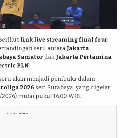
Berikut
link live streaming final four
pertandingan seru antara
Jakarta
abaya Samator
dan
Jakarta Pertamina
ectric PLN
.
seru akan menjadi pembuka dalam
Proliga 2026
seri Surabaya, yang digelar
4/2026) mulai pukul 16.00 WIB.
ADVERTISEMENT