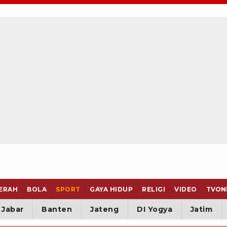
ERAH
BOLA
SPORT
GAYA HIDUP
RELIGI
VIDEO
TVON
Jabar
Banten
Jateng
DI Yogya
Jatim