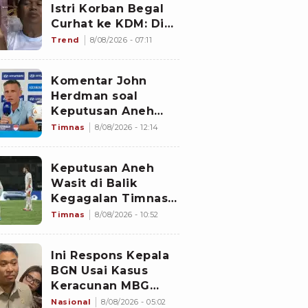
Istri Korban Begal
Curhat ke KDM: Dia
Abis Shalat Tahajud
Trend
8/08/2026 - 07:11
Komentar John
Herdman soal
Keputusan Aneh
Wasit Laga Timnas
Timnas
8/08/2026 - 12:14
Indonesia vs
Singapura di Piala
Keputusan Aneh
AFF 2026: Percuma
Wasit di Balik
Bahas Itu
Kegagalan Timnas
Indonesia Lolos
Timnas
8/08/2026 - 10:52
Semifinal Piala AFF
2026, Untungkan
Ini Respons Kepala
Singapura dan
BGN Usai Kasus
Rugikan Garuda
Keracunan MBG
Kembali Terjadi
Nasional
8/08/2026 - 05:02