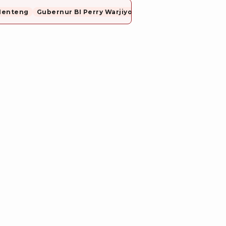
Menteng
Gubernur BI Perry Warjiyo Mundur