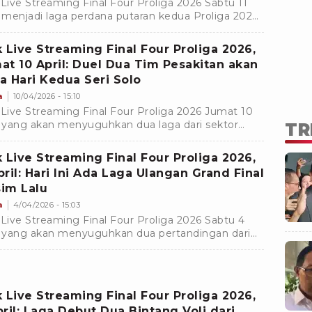
 Live Streaming Final Four Proliga 2026 Sabtu 11
l menjadi laga perdana putaran kedua Proliga 2026
lai dengan dua laga di sektor putri dan putra.
k Live Streaming Final Four Proliga 2026,
at 10 April: Duel Dua Tim Pesakitan akan
a Hari Kedua Seri Solo
a
10/04/2026 - 15:10
 Live Streaming Final Four Proliga 2026 Jumat 10
l yang akan menyuguhkan dua laga dari sektor
TR
a dan putri.
k Live Streaming Final Four Proliga 2026,
pril: Hari Ini Ada Laga Ulangan Grand Final
im Lalu
a
4/04/2026 - 15:03
 Live Streaming Final Four Proliga 2026 Sabtu 4
l yang akan menyuguhkan dua pertandingan dari
or putra dan putri.
k Live Streaming Final Four Proliga 2026,
pril: Laga Debut Dua Bintang Voli dari