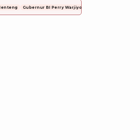
Menteng
Gubernur BI Perry Warjiyo Mundur