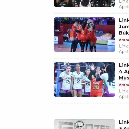
Link
Apri
dimu
Lin
Jum
Buk
Aren
Link
Apri
putr
Lin
4 A
Mus
Aren
Link
Apri
sekt
Lin
3 A