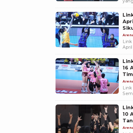
yang
pere
Lin
Apr
Sik
Aren
Link
Apri
sekt
Lin
16 
Tim
Aren
Link
Sema
dari 
Lin
10 
Tan
Aren