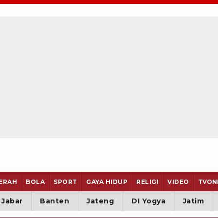
ERAH
BOLA
SPORT
GAYA HIDUP
RELIGI
VIDEO
TVON
Jabar
Banten
Jateng
DI Yogya
Jatim