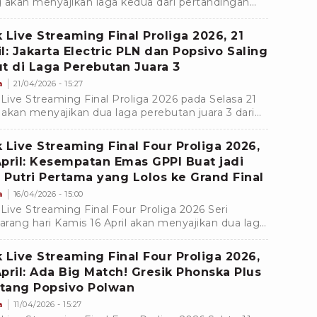
 akan menyajikan laga kedua dari pertandingan
butan juara 3 musim ini.
k Live Streaming Final Proliga 2026, 21
il: Jakarta Electric PLN dan Popsivo Saling
ut di Laga Perebutan Juara 3
a
21/04/2026 - 15:27
 Live Streaming Final Proliga 2026 pada Selasa 21
l akan menyajikan dua laga perebutan juara 3 dari
or putra dan putri di GOR Amongrogo, Yogyakarta.
k Live Streaming Final Four Proliga 2026,
April: Kesempatan Emas GPPI Buat jadi
 Putri Pertama yang Lolos ke Grand Final
a
16/04/2026 - 15:00
 Live Streaming Final Four Proliga 2026 Seri
rang hari Kamis 16 April akan menyajikan dua laga
sektor putra dan putri.
k Live Streaming Final Four Proliga 2026,
April: Ada Big Match! Gresik Phonska Plus
tang Popsivo Polwan
a
11/04/2026 - 15:27