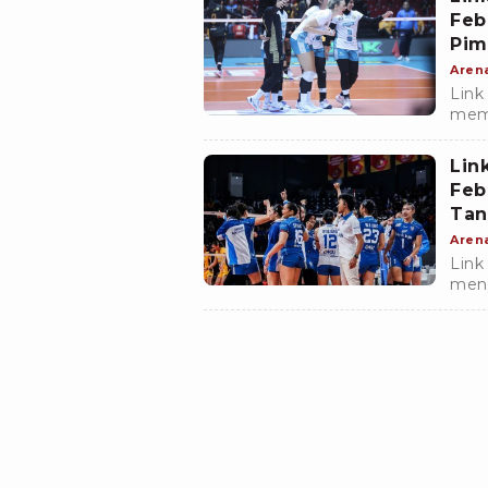
Feb
Pim
Pho
Aren
Link
mema
Pade
Febr
Lin
Feb
Tan
Fou
Aren
Link
meny
fina
Polw