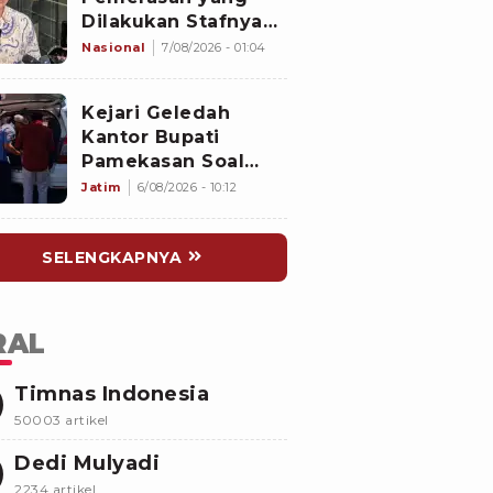
Dilakukan Stafnya
ke Pihak Lain Selain
Nasional
7/08/2026 - 01:04
Bupati Pemalang
Kejari Geledah
Kantor Bupati
Pamekasan Soal
Dugaan Korupsi
Jatim
6/08/2026 - 10:12
Proyek Jalan
Sebesar Rp3,7
SELENGKAPNYA
Milliar
RAL
Timnas Indonesia
50003 artikel
Dedi Mulyadi
2234 artikel