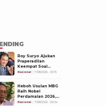
ENDING
Roy Suryo Ajukan
Praperadilan
Keempat Soal
Status Cekal
Nasional
7/08/2026 - 00:15
Heboh Usulan MBG
Raih Nobel
Perdamaian 2026,
Istana Akhirnya
Nasional
7/08/2026 - 00:34