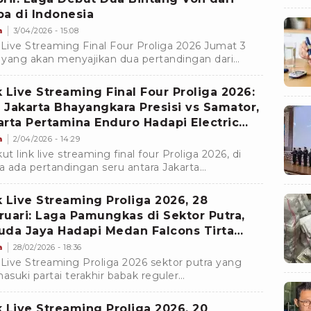
pa di Indonesia
a
3/04/2026 - 15:08
 Live Streaming Final Four Proliga 2026 Jumat 3
l yang akan menyajikan dua pertandingan dari
or putri dan putra.
k Live Streaming Final Four Proliga 2026:
 Jakarta Bhayangkara Presisi vs Samator,
arta Pertamina Enduro Hadapi Electric
a
2/04/2026 - 14:29
ut link live streaming final four Proliga 2026, di
 ada pertandingan seru antara Jakarta
angkara Presisi vs Surabaya Samator dan Jakarta
amina Enduro melawan Jakarta Electric PLN.
k Live Streaming Proliga 2026, 28
ruari: Laga Pamungkas di Sektor Putra,
uda Jaya Hadapi Medan Falcons Tirta
gasasi
a
28/02/2026 - 18:36
 Live Streaming Proliga 2026 sektor putra yang
suki partai terakhir babak reguler
ertemukan Jakarta Garuda Jaya vs Medan
ons Tirta Bhagasasi.
k Live Streaming Proliga 2026, 20