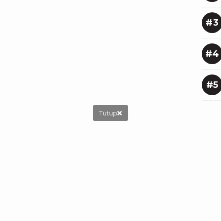
#3
#4
#5
Tutup