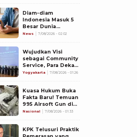
Buka Suara
Diam-diam
Indonesia Masuk 5
Besar Dunia
Penyandang
News
7/08/2026 - 02:02
Diabetes, Jutaan
Pasien Masih
Wujudkan Visi
Kesulitan Berobat
sebagai Community
Service, Para Dekan
Baru Universitas
Yogyakarta
7/08/2026 - 01:26
Ahmad Dahlan
Diminta Fokus pada
Kuasa Hukum Buka
Lima Agenda
Fakta Baru! Temuan
Strategis
995 Airsoft Gun di
Sekolah Jaksel
Nasional
7/08/2026 - 01:33
Disebut Bermula
dari Sengketa
KPK Telusuri Praktik
Yayasan
Pemerasan yang