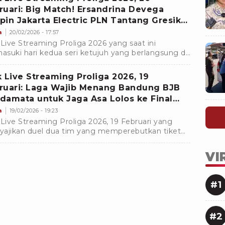
ruari: Big Match! Ersandrina Devega
pin Jakarta Electric PLN Tantang Gresik
nska Plus
a
20/02/2026 - 17:57
 Live Streaming Proliga 2026 yang saat ini
suki hari kedua seri ketujuh yang berlangsung di
pokan Voli, Sentul, Bogor, Jawa Barat, Jumat 20
uari
k Live Streaming Proliga 2026, 19
ruari: Laga Wajib Menang Bandung BJB
damata untuk Jaga Asa Lolos ke Final
r
a
19/02/2026 - 19:23
 Live Streaming Proliga 2026, 19 Februari yang
ajikan duel dua tim yang memperebutkan tiket
l four, Bandung BJB Tandamata vs Jakarta Popsivo
an.
VI
#1
#2