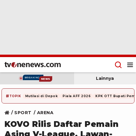
Lainnya
BREAKING
NEWS
#
TOPIK
Mutilasi di Depok
Piala AFF 2026
KPK OTT Bupati Pem
SPORT
ARENA
KOVO Rilis Daftar Pemain
Asing V-League, Lawan-