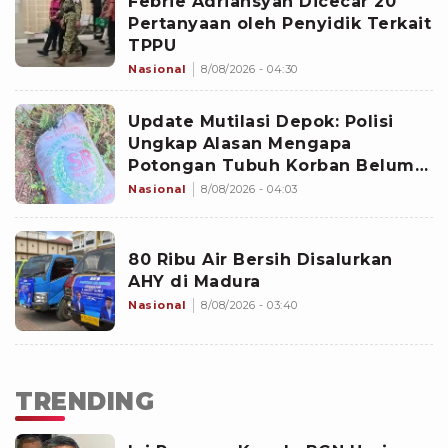
Febrie Adriansyah Dicecar 20
Pertanyaan oleh Penyidik Terkait
TPPU
Nasional
8/08/2026 - 04:30
Update Mutilasi Depok: Polisi
Ungkap Alasan Mengapa
Potongan Tubuh Korban Belum
Juga Ditemukan
Nasional
8/08/2026 - 04:03
80 Ribu Air Bersih Disalurkan
AHY di Madura
Nasional
8/08/2026 - 03:40
TRENDING