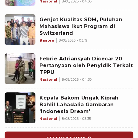
Juga Ditemukan
Nasional
8/08/2026 - 04:03
Genjot Kualitas SDM, Puluhan
Mahasiswa Ikut Program di
Switzerland
Banten
8/08/2026 - 03:19
Febrie Adriansyah Dicecar 20
Pertanyaan oleh Penyidik Terkait
TPPU
Nasional
8/08/2026 - 04:30
Kepala Bakom Ungak Kiprah
Bahlil Lahadalia Gambaran
'Indonesia Dream'
Nasional
8/08/2026 - 03:35