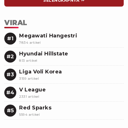
SELENGKAPNYA
VIRAL
Megawati Hangestri
#1
7834 artikel
Hyundai Hillstate
#2
813 artikel
Liga Voli Korea
#3
3159 artikel
V League
#4
2331 artikel
Red Sparks
#5
5594 artikel