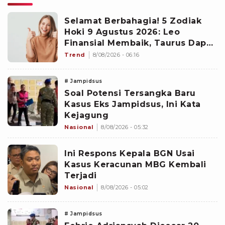
Selamat Berbahagia! 5 Zodiak
Hoki 9 Agustus 2026: Leo
Finansial Membaik, Taurus Dapat
Peluang dari Arah Tak Terduga
Trend
8/08/2026 - 06:16
# Jampidsus
Soal Potensi Tersangka Baru
Kasus Eks Jampidsus, Ini Kata
Kejagung
Nasional
8/08/2026 - 05:32
Ini Respons Kepala BGN Usai
Kasus Keracunan MBG Kembali
Terjadi
Nasional
8/08/2026 - 05:02
# Jampidsus