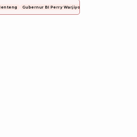
Menteng
Gubernur BI Perry Warjiyo Mundur