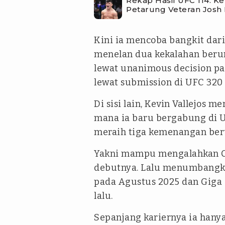
Rekap Hasil UFC 114: K
Petarung Veteran Josh
Kini ia mencoba bangkit dar
menelan dua kekalahan beru
lewat unanimous decision pad
lewat submission di UFC 320
Di sisi lain, Kevin Vallejos
mana ia baru bergabung di U
meraih tiga kemenangan ber
Yakni mampu mengalahkan C
debutnya. Lalu menumbangka
pada Agustus 2025 dan Giga
lalu.
Sepanjang kariernya ia hanya