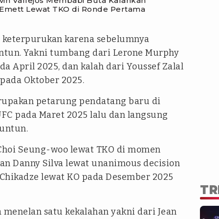
evin Vallejos Membabi Buta Kalahkan
 Emett Lewat TKO di Ronde Pertama
i keterpurukan karena sebelumnya
ntun. Yakni tumbang dari Lerone Murphy
a April 2025, dan kalah dari Youssef Zalal
 pada Oktober 2025.
 merupakan petarung pendatang baru di
FC pada Maret 2025 lalu dan langsung
untun.
hoi Seung-woo lewat TKO di momen
n Danny Silva lewat unanimous decision
 Chikadze lewat KO pada Desember 2025
TR
 menelan satu kekalahan yakni dari Jean