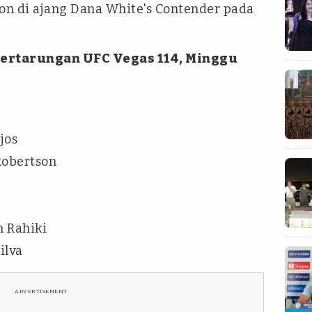
ion di ajang Dana White's Contender pada
pertarungan UFC Vegas 114, Minggu
jos
Robertson
 Rahiki
ilva
ADVERTISEMENT