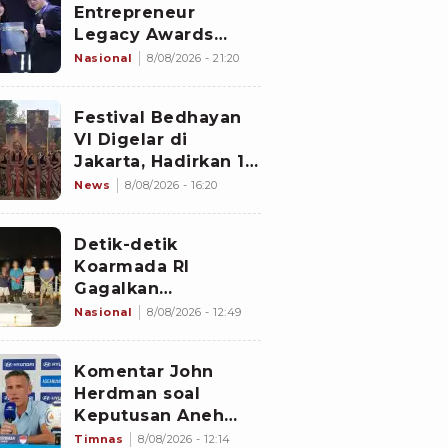
Entrepreneur
Legacy Awards
2026 Digelar di
Nasional
8/08/2026 - 21:20
Jiexpo Kemayoran,
Peserta dari 4
Festival Bedhayan
Negara Adu Karya
VI Digelar di
PMU
Jakarta, Hadirkan 16
Kelompok Tari dari
News
8/08/2026 - 16:20
Berbagai Daerah
Detik-detik
Koarmada RI
Gagalkan
Penyelundupan 1,3
Nasional
8/08/2026 - 12:49
Ton Diduga
Narkotika di
Komentar John
Perairan Bintan
Herdman soal
Keputusan Aneh
Wasit Laga Timnas
Timnas
8/08/2026 - 12:14