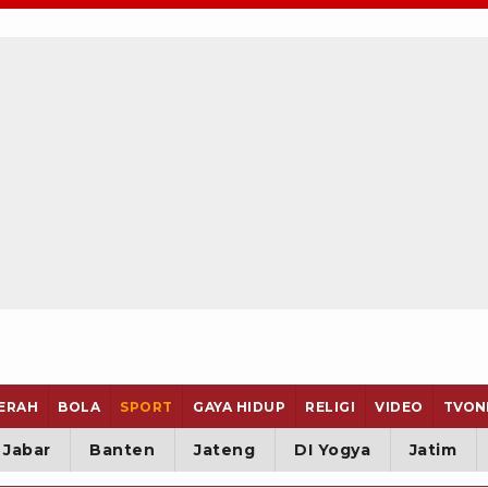
ERAH
BOLA
SPORT
GAYA HIDUP
RELIGI
VIDEO
TVON
Jabar
Banten
Jateng
DI Yogya
Jatim