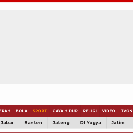
ERAH
BOLA
SPORT
GAYA HIDUP
RELIGI
VIDEO
TVON
Jabar
Banten
Jateng
DI Yogya
Jatim