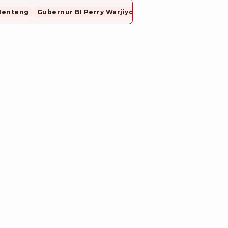
Menteng
Gubernur BI Perry Warjiyo Mundur