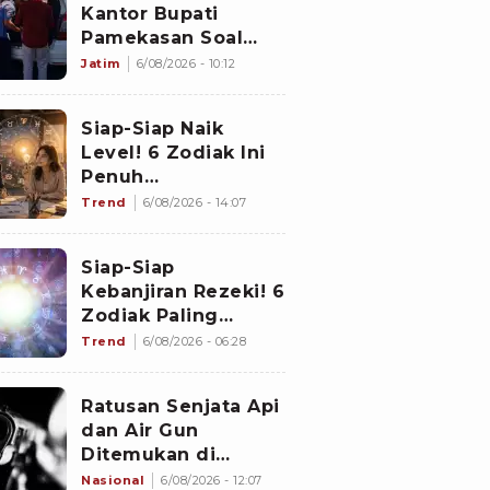
Kantor Bupati
Pamekasan Soal
Dugaan Korupsi
Jatim
6/08/2026 - 10:12
Proyek Jalan
Sebesar Rp3,7
Siap-Siap Naik
Milliar
Level! 6 Zodiak Ini
Penuh
Keberuntungan
Trend
6/08/2026 - 14:07
Karier pada 7
Agustus 2026:
Siap-Siap
Gemini Punya
Kebanjiran Rezeki! 6
Senjata Utama
Zodiak Paling
Bercuan Deras di 7
Trend
6/08/2026 - 06:28
Agustus 2026: Libra
Panen Dana Ekstra
Ratusan Senjata Api
dan Air Gun
Ditemukan di
Sekolah Swasta
Nasional
6/08/2026 - 12:07