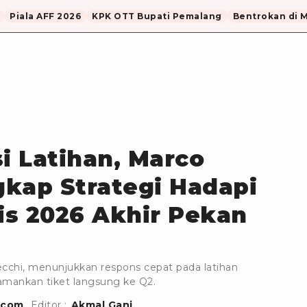
Piala AFF 2026
KPK OTT Bupati Pemalang
Bentrokan di 
i Latihan, Marco
kap Strategi Hadapi
s 2026 Akhir Pekan
chi, menunjukkan respons cepat pada latihan
amankan tiket langsung ke Q2.
.com
Editor :
Akmal Gani